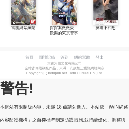
雷龍與紫羅蘭
探探案做做愛，
莫道不相思
歡樂的東京警事
首頁
閱讀記錄
簽到
網站幫助
登出
太古河圖文化有限公司
全站皆為限制級作品，未滿十八歲禁止瀏覽網站內容
Copyright (C) hotupub.net. Hotu Cultural Co., Ltd.
警告!
本網站有限制級內容，未滿 18 歲請勿進入。本站依「iWIN網路
内容防護機構」之自律標準制定防護措施,並持續優化、調整與