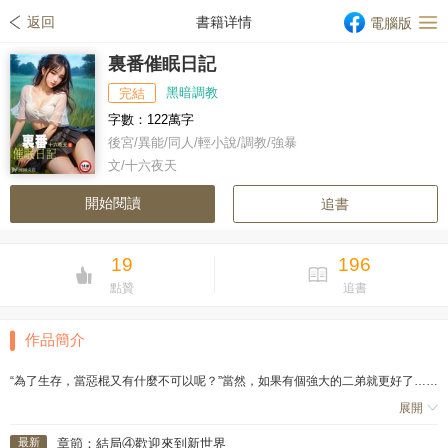
返回
書籍详情
電腦版
裏番催眠日記
黑暗調教
完結
字數：122萬字
後宮/異能/同人/輕小說/調教/強暴
文/十六夜天
開始閱讀
追書
19
196
點贊
追書
作品簡介
“為了生存，當惡棍又有什麼不可以呢？”當然，如果有個強大的二弟就更好了……
展開
沐小小一直認為，要在裏番世界生存獲得力量是必須的，否則……這個世界對你
最新
章節：結局④歡迎來到新世界
而言就是地獄。