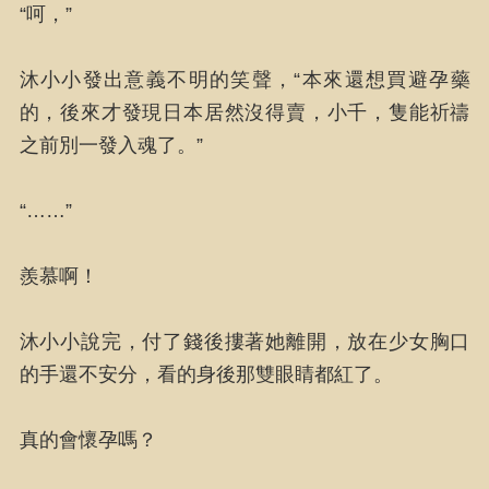
“呵，”
沐小小發出意義不明的笑聲，“本來還想買避孕藥
的，後來才發現日本居然沒得賣，小千，隻能祈禱
之前別一發入魂了。”
“……”
羨慕啊！
沐小小說完，付了錢後摟著她離開，放在少女胸口
的手還不安分，看的身後那雙眼睛都紅了。
真的會懷孕嗎？