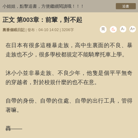
小姐姐，點擊追書，方便繼續閱讀哦！！！
追書
正文 第003章：前輩，對不起
简
A-
A+
裏番催眠日記
| 發布：04-10 14:02 | 3206字
在日本有很多這種暴走族，高中生裏面的不良、暴
走族也不少，很多學校都規定不能騎摩托車上學。
沐小小並非暴走族、不良少年，他隻是個平平無奇
的穿越者，對於校規什麼的也不在意。
自帶的身份、自帶的住處、自帶的出行工具，管得
著嘛。
轟——