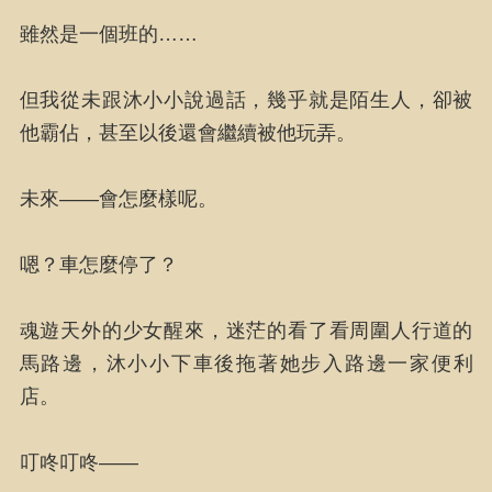
雖然是一個班的……
但我從未跟沐小小說過話，幾乎就是陌生人，卻被
他霸佔，甚至以後還會繼續被他玩弄。
未來——會怎麼樣呢。
嗯？車怎麼停了？
魂遊天外的少女醒來，迷茫的看了看周圍人行道的
馬路邊，沐小小下車後拖著她步入路邊一家便利
店。
叮咚叮咚——