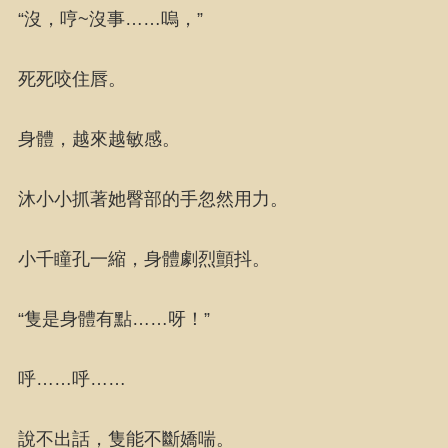
“沒，哼~沒事……嗚，”
死死咬住唇。
身體，越來越敏感。
沐小小抓著她臀部的手忽然用力。
小千瞳孔一縮，身體劇烈顫抖。
“隻是身體有點……呀！”
呼……呼……
說不出話，隻能不斷嬌喘。