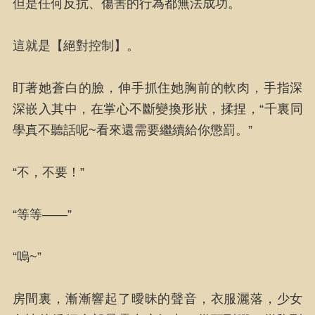
但是任何反抗、傷害的行為都無法成功。
這就是【絕對控制】。
盯著她蒼白的臉，伸手抓住她胸前的軟肉，手指深
深嵌入其中，在掌心不斷變換形狀，揉捏，“千裏同
學真不聽話呢~看來還需要繼續給你懲罰。”
“不，不要！”
“等等——”
“嗚~”
房間裏，漸漸響起了曖昧的聲音，衣服灑落，少女