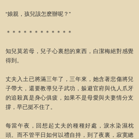
“娘親，孩兒該怎麽辦呢？”
＊＊＊＊＊＊＊＊＊＊＊＊
知兒莫若母，兒子心裏想的東西，白潔梅絕對感覺
得到。
丈夫入土已將滿三年了，三年來，她含著悲傷將兒
子帶大，還要教導兒子武功，躲避官府與仇人爪牙
的追殺真是身心俱疲，如果不是母愛與夫妻情分支
撐，早已挺不住了。
每當午夜，回想起丈夫的種種好處，淚水染濕枕
頭。而不管平日如何以禮自持，到了夜裏，寂寞總