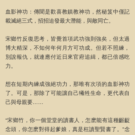
血影神功：傳聞是歡喜教鎮教神功，然秘笈中僅記
載滅絕三式，招招迫發最大潛能，與敵同亡。
宋鄉竹反復思考，皆覺首項武功強則強矣，但太過
博大精深，不知何年何月方可功成。但若不照練，
別說報仇，就連應付近日來官府追緝，都已倍感吃
力。
想在短期內練成強絕功力，那唯有次項的血影神功
了。可是，那除了可能讓自己犧牲生命，更代表自
己與母親要……
“宋鄉竹，你一個堂堂的讀書人，怎麽能有這種齷齪
念頭，你怎麽對得起爹娘，真是枉讀聖賢書了。”念