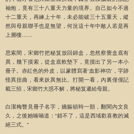
袖炮，竟有三十八重天力量的境界。自己如今不過
十二重天，再練上十年，未必能破三十五重天，縱
然與母親聯手也是無望，何況這十年中敵人若是再
上層樓……
思索間，宋鄉竹把秘笈放回錦盒，忽然察覺盒底有
異，幾下摸索，從盒底軟墊下，竟摸出了另一本小
冊子。赤紅色的外皮，以篆體寫著‘血影神功’，字跡
怪異扭曲，看來妖異無比。打開一看，內裏僅僅記
載三招，宋鄉竹大惑不解，將秘笈遞給母親。
白潔梅瞥見冊子名字，嬌軀頓時一顫，翻閱內文良
久，之後她喃喃道：“錯不了，這是西域歡喜教的滅
絕三式。”