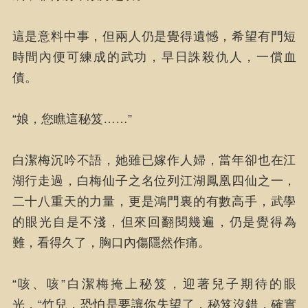
這是意料中事，但兩人仍是覺得遺憾，希望有門短
時間內便可練成的武功，早日誅殺仇人，一償血
債。
“娘，您瞧這秘笈……”
白潔梅沉吟不語，她雖已嫁作人婦，當年卻也在江
湖行走過，白梅仙子之名位列江湖鳳凰四仙之一，
二十八重天的力量，更是鴻門裏的有數高手，武學
的眼光自是不淺，但來回翻閱幾遍，仍是覺得為
難，看得久了，胸口內傷隱然作痛。
“咳、咳”白潔梅掩上秘笈，迎著兒子期待的眼
光，“竹兒，恐怕是要讓你失望了，秘笈沒錯，確實