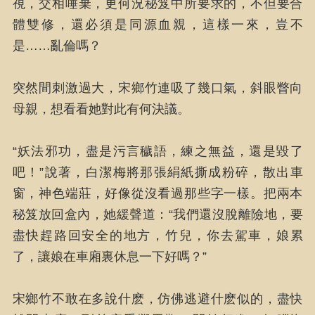
視，交相唾棄，更何況秘笈中所要求的，不但要合
體雙修，還必須是同源血親，這樣一來，豈不
是……亂倫嗎？
突然間刺激過大，宋鄉竹連吸了幾口氣，斜眼瞥向
母親，想看看她對此有何決議。
“妖法邪功，盡是污言穢語，練之無益，還是毀了
吧！”說著，白潔梅將那張絹紙撕成粉碎，散出車
窗，神色端莊，好像從沒看過那些字一樣。把兩本
秘笈放回盒內，她緩聲道：“我們還沒脫離險地，要
盡快趕路回安全的地方，竹兒，你去駕車，娘累
了，讓娘在車廂裏休息一下好嗎？”
宋鄉竹不敢在多說什麽，仿佛逃避什麽似的，盡快