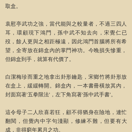
取盒。
袁慰亭武功之強，當代能與之較量者，不過三四人
耳，環顧現下鴻門，孫中武不知去向，宋覺仁已
歿，餘人更與之相距極遠，因此鴻門首腦將所有希
望，全寄放在錦盒內的掌門神功。今晚損失慘重，
但錦盒到手，就算有代價了。
白潔梅珍而重之地拿出卦形鑰匙，宋鄉竹將卦形放
在盒上，緩緩轉開。錦盒內，一本書冊橫放其內，
封面寫著‘五拳限法’，左下角寫著‘孫中武手書’。
這令母子二人欣喜若狂，顧不得猶身在險地，連忙
翻閱，但覺內中字句淺顯，修練不難，但要有大
成，非得窮年累月之功。