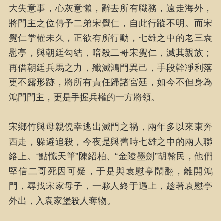
大失意事，心灰意懶，辭去所有職務，遠走海外，
將門主之位傳予二弟宋覺仁，自此行蹤不明。而宋
覺仁掌權未久，正欲有所行動，七雄之中的老三袁
慰亭，與朝廷勾結，暗殺二哥宋覺仁，滅其親族；
再借朝廷兵馬之力，殲滅鴻門異己，手段幹凈利落
更不露形跡，將所有責任歸諸宮廷，如今不但身為
鴻門門主，更是手握兵權的一方將領。
宋鄉竹與母親僥幸逃出滅門之禍，兩年多以來東奔
西走，躲避追殺，今夜是與舊時七雄之中的兩人聯
絡上。“點懺天筆”陳紹柏、“金陵墨劍”胡翰民，他們
堅信二哥死因可疑，于是與袁慰亭鬧翻，離開鴻
門，尋找宋家母子，一夥人終于遇上，趁著袁慰亭
外出，入袁家堡殺人奪物。