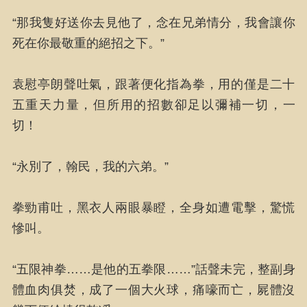
“那我隻好送你去見他了，念在兄弟情分，我會讓你
死在你最敬重的絕招之下。”
袁慰亭朗聲吐氣，跟著便化指為拳，用的僅是二十
五重天力量，但所用的招數卻足以彌補一切，一
切！
“永別了，翰民，我的六弟。”
拳勁甫吐，黑衣人兩眼暴瞪，全身如遭電擊，驚慌
慘叫。
“五限神拳……是他的五拳限……”話聲未完，整副身
體血肉俱焚，成了一個大火球，痛嚎而亡，屍體沒