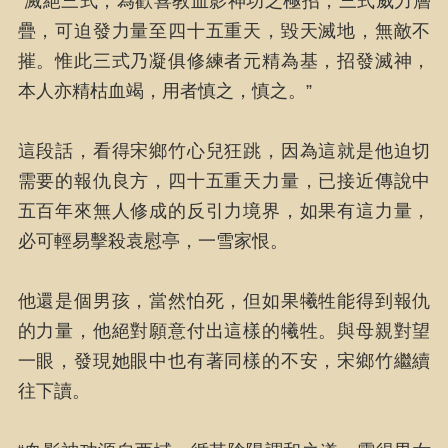
“滅絕三式，為歡喜教血影神功之極招，三式威力層
疊，可迫發力量至四十五重天，毀天滅地，無敵不
摧。惟此三式乃凝俱修練者元精為基，招發滅神，
本人亦精枯血竭，用者慎之，慎之。”
這段話，看得宋鄉竹心兒狂跳，因為這就是他迫切
需要的報仇良方，四十五重天力量，已接近傳說中
五百年來無人修成的反引力境界，如果有這力量，
必可輕易擊殺袁慰亭，一雪家恨。
他還是個男孩，當然怕死，但如果犧牲能得到報仇
的力量，他絕對願意付出這樣的犧牲。與母親對望
一眼，發現她眼中也有著同樣的不安，宋鄉竹繼續
往下讀。