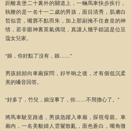
距離袁堡二十裏外的關道上，一輛馬車快步疾行，
執鞭的是一名十一二歲的男孩，面目清秀，肌膚白
皙似雲，嘴唇不點而朱，加上那副掩不住倉皇的神
情，若非眼神裏英氣偶現，真讓人幾乎錯認是位豆
蔻女兒家。
“娘，你好點了沒有，娘……”
男孩頻頻向車廂探問，好半晌之後，才有個低沉柔
美的嗓音回答。
“好多了，竹兒，娘沒事了，你……不用擔心了。”
將馬車駛至路邊，男孩急躍入車廂，探視母親。車
廂內，一名美貌婦人雲鬢散亂，面色蒼白，嘴角微