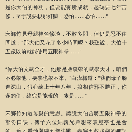
是你大伯的神功，但要能有所成就，起碼要七年苦
修，至于說要殺那奸賊，恐怕……恐怕……”
宋鄉竹見母親神色慘淡，不敢多問，但仍是忍不住
問道：“那大伯又花了多少時間呢？我聽說，大伯十
五歲以前就能使用五限神拳……”
“你大伯文武全才，他那是胎裏帶的武學天才，咱們
不必學他，要學也學不來。”白潔梅道：“我們母子躲
進深山，狠心練上十年八年，娘相信邪不勝正，你
爹的仇，終究是能報的，隻是……”
宋鄉竹知道母親的意思。聽說大伯曾將五限神拳的
部份口訣，傳予六位結義兄弟想來袁慰亭也是會
的，適才看他與陳五叔決戰，轟穿五叔腦袋的那記