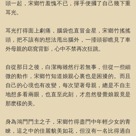
頭一起，宋鄉竹羞愧不已，揮手便摑了自己幾下重
耳光。
耳光打得面上劇痛，腦袋也直冒金星，宋鄉竹搖搖
頭，把不該有的想法甩出腦外，一擡頭卻瞧見了車
外母親的窈窕背影，心中不禁再次狂跳。
自從那日之後，白潔梅雖然行若無事，但從一些細
微的動作，宋鄉竹知道娘親心裏也是困擾的。而且
自己的心境也有改變，每次望著母親，總是不自主
地想多看兩眼，也直至此刻，才忽然發覺娘親竟是
那麽樣的美。
身為鴻門門主之子，宋鄉竹得盡門中年輕少女的青
睞，這之中的佳麗貌美如花，但沒有一名比得過自