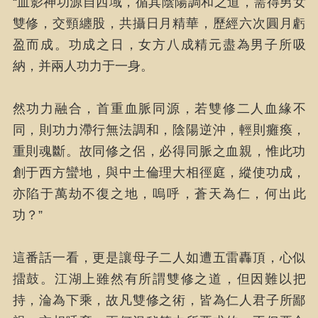
“血影神功源自西域，循其陰陽調和之道，需得男女
雙修，交頸纏股，共攝日月精華，歷經六次圓月虧
盈而成。功成之日，女方八成精元盡為男子所吸
納，并兩人功力于一身。
然功力融合，首重血脈同源，若雙修二人血緣不
同，則功力滯行無法調和，陰陽逆沖，輕則癱瘓，
重則魂斷。故同修之侶，必得同脈之血親，惟此功
創于西方蠻地，與中土倫理大相徑庭，縱使功成，
亦陷于萬劫不復之地，嗚呼，蒼天為仁，何出此
功？”
這番話一看，更是讓母子二人如遭五雷轟頂，心似
擂鼓。江湖上雖然有所謂雙修之道，但因難以把
持，淪為下乘，故凡雙修之術，皆為仁人君子所鄙