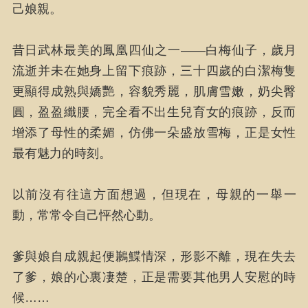
己娘親。
昔日武林最美的鳳凰四仙之一——白梅仙子，歲月
流逝并未在她身上留下痕跡，三十四歲的白潔梅隻
更顯得成熟與嬌艷，容貌秀麗，肌膚雪嫩，奶尖臀
圓，盈盈纖腰，完全看不出生兒育女的痕跡，反而
增添了母性的柔媚，仿佛一朵盛放雪梅，正是女性
最有魅力的時刻。
以前沒有往這方面想過，但現在，母親的一舉一
動，常常令自己怦然心動。
爹與娘自成親起便鶼鰈情深，形影不離，現在失去
了爹，娘的心裏凄楚，正是需要其他男人安慰的時
候……