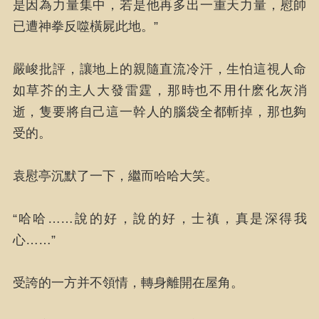
是因為力量集中，若是他再多出一重天力量，慰帥
已遭神拳反噬橫屍此地。”
嚴峻批評，讓地上的親隨直流冷汗，生怕這視人命
如草芥的主人大發雷霆，那時也不用什麽化灰消
逝，隻要將自己這一幹人的腦袋全都斬掉，那也夠
受的。
袁慰亭沉默了一下，繼而哈哈大笑。
“哈哈……說的好，說的好，士禛，真是深得我
心……”
受誇的一方并不領情，轉身離開在屋角。