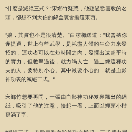
“什麽是滅絕三式？”宋鄉竹疑惑，他聽過歡喜教的名
頭，卻想不到大伯的錦盒裏會擺這東西。
“娘，其實也不是很清楚。”白潔梅緩道：“我曾聽你
爹提過，世上有些武學，是耗盡人體的生命力來發
招的，運功者可以在短時間之內，發揮出遠超平時
的實力，但數擊過後，就力竭人亡，遇上練這種功
夫的人，要特別小心。其中最要小心的，就是血影
神功裏的滅絕三式。”
宋鄉竹想要再問，一張由血影神功秘笈裏飄出的絹
紙，吸引了他的注意，撿起一看，上面以蠅頭小楷
寫滿了字。