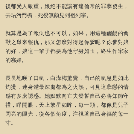
後都受人敬重，娘絕不能讓有違倫常的罪孽發生，
去玷污門楣，死後無顏見列祖列宗。
就算是為了報仇也不可以，如果，用這種齷齪的禽
獸之舉來報仇，那又怎麽對得起你爹呢？你爹對娘
的好，娘這一輩子都要為他守身如玉，終生作宋家
的寡婦。
長長地嘆了口氣，白潔梅驚覺，自己的氣息是如此
灼燙，連身體最深處都為之火熱，可見這孽戀的情
感有多麽誘惑。她默默向亡夫發誓自己必將知節守
禮，睜開眼，天上繁星如眸，每一顆，都像是兒子
閃亮的眼光，從各個角度，注視著自己身軀的每一
寸。