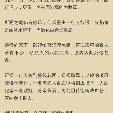
行虎步，更像一名來回沙場的大將軍。
所經之處仍有餘焰，但當堡主一行人行過，火焰像
是給冰水澆下，盡數化做青煙裊裊。
隨行的家丁、武師忙著清理屍體，這次來犯的敵人
著實不少，領頭人的武功又高，堡內因此死傷甚
多。
正當一行人繞到堡後花園，巡視將畢，尖銳的破風
聲倏地響起，一名黑衣人自左側榕樹上撲下，人劍
化做一道紫虹，分金裂石，將前阻侍衛斬成血粉，
直向堡主射去。