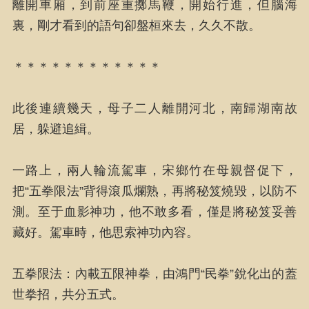
離開車廂，到前座重擲馬鞭，開始行進，但腦海
裏，剛才看到的語句卻盤桓來去，久久不散。
＊＊＊＊＊＊＊＊＊＊＊＊
此後連續幾天，母子二人離開河北，南歸湖南故
居，躲避追緝。
一路上，兩人輪流駕車，宋鄉竹在母親督促下，
把“五拳限法”背得滾瓜爛熟，再將秘笈燒毀，以防不
測。至于血影神功，他不敢多看，僅是將秘笈妥善
藏好。駕車時，他思索神功內容。
五拳限法：內載五限神拳，由鴻門“民拳”銳化出的蓋
世拳招，共分五式。