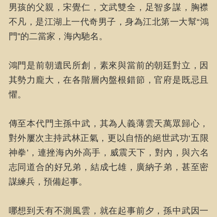
男孩的父親，宋覺仁，文武雙全，足智多謀，胸襟
不凡，是江湖上一代奇男子，身為江北第一大幫“鴻
門”的二當家，海內馳名。
鴻門是前朝遺民所創，素來與當前的朝廷對立，因
其勢力龐大，在各階層內盤根錯節，官府是既忌且
懼。
傳至本代門主孫中武，其為人義薄雲天萬眾歸心，
對外屢次主持武林正氣，更以自悟的絕世武功‘五限
神拳’，連挫海內外高手，威震天下，對內，與六名
志同道合的好兄弟，結成七雄，廣納子弟，甚至密
謀練兵，預備起事。
哪想到天有不測風雲，就在起事前夕，孫中武因一