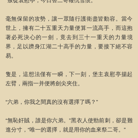
“叛徒袁慰亭，今日替二哥報仇雪恨。”
毫無保留的攻勢，讓一眾隨行護衛盡皆動容。當今
世上，擁有二十五重天力量便算一流高手，而這抱
著必死決心的一劍，竟去到三十一重天的力量境
界，足以躋身江湖二十高手的力量，要接下絕不容
易。
隻是，這想法僅有一瞬，下一刻，堡主袁慰亭揚起
左臂，兩指一并便將劍尖夾住。
“六弟，你我之間真的沒有選擇了嗎？”
“無恥奸賊，誰是你六弟。”黑衣人使勁前刺，卻是難
進分寸，“唯一的選擇，就是用你的血來祭二哥。”