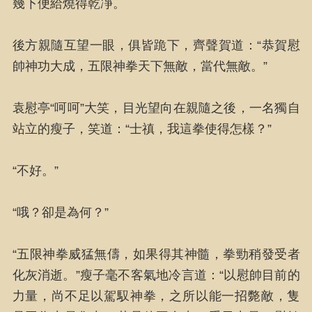
幾下便給燒得乾凈。
後方親隨互望一眼，俱皆跪下，齊聲賀道：“恭賀慰
帥神功大成，五限神拳天下無敵，當代無敵。”
袁慰亭“呵呵”大笑，目光望向在親隨之後，一名獨自
站立的瘦子，笑道：“士禛，我這拳使得怎樣？”
“不好。”
“哦？卻是為何？”
“五限神拳威猛無儔，如果得其神髓，拳勁稍發受者
化灰消逝。”瘦子毫不客氣地冷言道：“以慰帥目前的
力量，尚不足以駕馭神拳，之所以能一招斃敵，隻