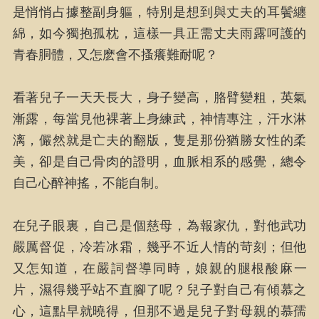
是悄悄占據整副身軀，特別是想到與丈夫的耳鬢纏
綿，如今獨抱孤枕，這樣一具正需丈夫雨露呵護的
青春胴體，又怎麽會不搔癢難耐呢？
看著兒子一天天長大，身子變高，胳臂變粗，英氣
漸露，每當見他裸著上身練武，神情專注，汗水淋
漓，儼然就是亡夫的翻版，隻是那份猶勝女性的柔
美，卻是自己骨肉的證明，血脈相系的感覺，總令
自己心醉神搖，不能自制。
在兒子眼裏，自己是個慈母，為報家仇，對他武功
嚴厲督促，冷若冰霜，幾乎不近人情的苛刻；但他
又怎知道，在嚴詞督導同時，娘親的腿根酸麻一
片，濕得幾乎站不直腳了呢？兒子對自己有傾慕之
心，這點早就曉得，但那不過是兒子對母親的慕孺