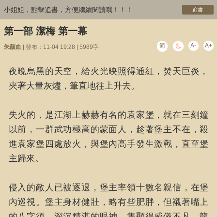
小姐姐，點擊追書，方便繼續閱讀哦！！！
追書
第一部 潔梅 第一幕
简
A-
A+
朱顏血
| 發布：11-04 19:28 | 5989字
夜晚烏黑的天空，給火光映照得通紅，焚天巨炎，
夾著大量灰燼，筆直地往上升去。
失火的，是江湖上赫赫有名的袁家堡，就在三刻鐘
以前，一群武功極高的蒙面人，趁著堡主不在，殺
進袁家堡四處放火，與堡內高手發生激戰，直至堡
主歸來。
侵入的敵人已被逐退，堡主率領十數名親信，在堡
內巡視。堡主身材健壯，略有些肥胖，但襯著嘴上
的八字須，深沉精湛的眼神，隻顯得威儀不凡，龍