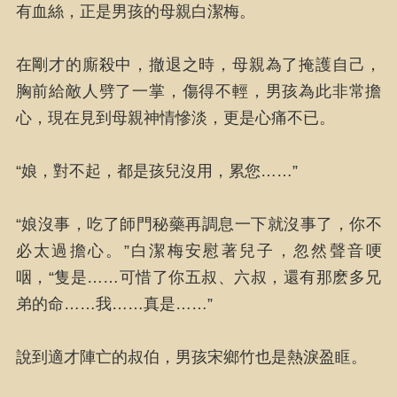
有血絲，正是男孩的母親白潔梅。
在剛才的廝殺中，撤退之時，母親為了掩護自己，
胸前給敵人劈了一掌，傷得不輕，男孩為此非常擔
心，現在見到母親神情慘淡，更是心痛不已。
“娘，對不起，都是孩兒沒用，累您……”
“娘沒事，吃了師門秘藥再調息一下就沒事了，你不
必太過擔心。”白潔梅安慰著兒子，忽然聲音哽
咽，“隻是……可惜了你五叔、六叔，還有那麽多兄
弟的命……我……真是……”
說到適才陣亡的叔伯，男孩宋鄉竹也是熱淚盈眶。