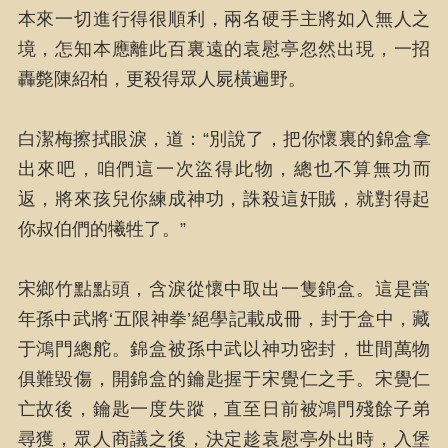
本來一切進行得很順利，兩名硬手主將如入無人之
境，怎知本應離此百裏遠的袁慰亭忽然出現，一招
轟斃陳紹柏，更殺得眾人屍橫遍野。
白潔梅擦拭眼淚，道：“別說了，把你懷裏的錦盒拿
出來吧，咱們這一次盜得此物，總也不算無功而
返，將來孩兒你練成神功，誅殺這奸賊，就對得起
你叔伯們的犧牲了。”
宋鄉竹點點頭，含淚從懷中取出一隻錦盒。這是當
年孫中武將‘五限神拳’絕學記載成冊，封于盒中，藏
于鴻門總舵。錦盒被孫中武以神功密封，世間萬物
俱難毀傷，開錦盒的鑰匙握于宋覺仁之手。宋覺仁
亡故後，鑰匙一度失蹤，直至日前被鴻門殘餘子弟
尋獲，眾人商議之後，決定趁袁慰亭外出時，入堡