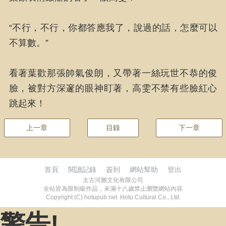
“不行，不行，你都答應我了，說過的話，怎麼可以
不算數。”
看著葉歡那張帥氣俊朗，又帶著一絲玩世不恭的俊
臉，被對方深邃的眼神盯著，高雯不禁有些臉紅心
跳起來！
上一章
目錄
下一章
首頁
閱讀記錄
簽到
網站幫助
登出
太古河圖文化有限公司
全站皆為限制級作品，未滿十八歲禁止瀏覽網站內容
Copyright (C) hotupub.net. Hotu Cultural Co., Ltd.
警告!