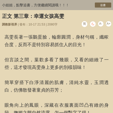
小姐姐，點擊追書，方便繼續閱讀哦！！！
追書
正文 第三章：幸運女孩高雯
简
A-
A+
調教影視界
| 發布：10-17 21:53 | 2080字
高雯長著一張鵝蛋臉，輪廓圓潤，身材勻稱，纖秾
合度，反而不是特別容易抓住人的目光！
但言談之間，葉歡多看了幾眼，又看的細緻了一
些，這才發現高雯身上更多的別樣韻味！
簡單穿搭下白淨清麗的肌膚，清純水靈，玉潤透
白，仿佛散發著童貞的芬芳；
眼角向上的鳳眼，深藏在衣服裏面凹凸有緻的身
段，嫵媚之態自然流露，怎一個豔字了得！