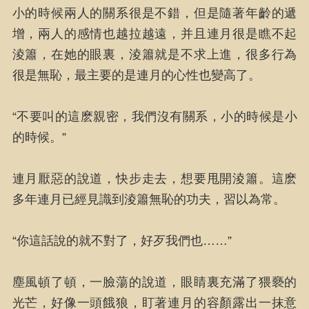
小的時候兩人的關系很是不錯，但是隨著年齡的遞
增，兩人的感情也越拉越遠，并且連月很是瞧不起
淩簫，在她的眼裏，淩簫就是不求上進，很多行為
很是無恥，最主要的是連月的心性也變高了。
“不要叫的這麽親密，我們沒有關系，小的時候是小
的時候。”
連月厭惡的說道，快步走去，想要甩開淩簫。這麽
多年連月已經見識到淩簫無恥的功夫，習以為常。
“你這話說的就不對了，好歹我們也……”
塵風頓了頓，一臉蕩的說道，眼睛裏充滿了猥褻的
光芒，好像一頭餓狼，盯著連月的容顏露出一抹意