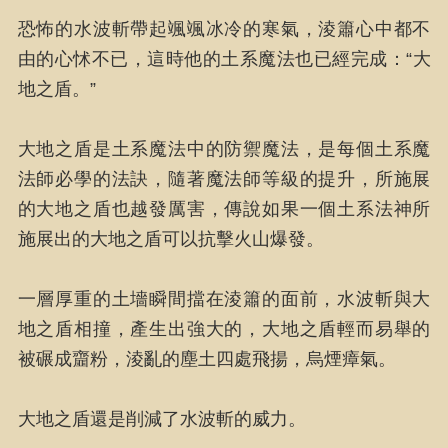
恐怖的水波斬帶起颯颯冰冷的寒氣，淩簫心中都不
由的心怵不已，這時他的土系魔法也已經完成：“大
地之盾。”
大地之盾是土系魔法中的防禦魔法，是每個土系魔
法師必學的法訣，隨著魔法師等級的提升，所施展
的大地之盾也越發厲害，傳說如果一個土系法神所
施展出的大地之盾可以抗擊火山爆發。
一層厚重的土墻瞬間擋在淩簫的面前，水波斬與大
地之盾相撞，產生出強大的，大地之盾輕而易舉的
被碾成齏粉，淩亂的塵土四處飛揚，烏煙瘴氣。
大地之盾還是削減了水波斬的威力。