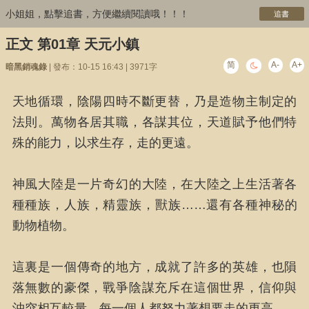
小姐姐，點擊追書，方便繼續閱讀哦！！！
追書
正文 第01章 天元小鎮
简
A-
A+
暗黑銷魂錄
| 發布：10-15 16:43 | 3971字
天地循環，陰陽四時不斷更替，乃是造物主制定的
法則。萬物各居其職，各謀其位，天道賦予他們特
殊的能力，以求生存，走的更遠。
神風大陸是一片奇幻的大陸，在大陸之上生活著各
種種族，人族，精靈族，獸族……還有各種神秘的
動物植物。
這裏是一個傳奇的地方，成就了許多的英雄，也隕
落無數的豪傑，戰爭陰謀充斥在這個世界，信仰與
沖突相互較量，每一個人都努力著想要走的更高。