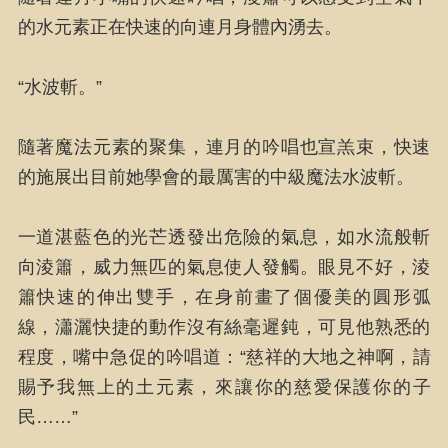
的水元素正在快速的向連月身體內湧去。
“水波斬。”
隨著魔法元素的聚集，連月的吟唱也宣羔束，快速
的施展出目前她學會的最厲害的中級魔法水波斬。
一道湛藍色的光芒透發出危險的氣息，如水流般斬
向淩簫，威力無匹的氣息使人發觸。眼見不好，淩
簫快速的伸出雙手，在身前畫了個優美的圓形弧
線，瀟灑快捷的動作沒有絲毫遲鈍，可見他熟悉的
程度，嘴中急促的吟唱道：“慈祥的大地之神啊，請
賜予我無上的土元素，來讓你的慈愛保護你的子
民……”