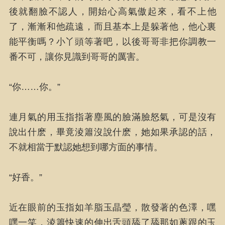
後就翻臉不認人，開始心高氣傲起來，看不上他
了，漸漸和他疏遠，而且基本上是躲著他，他心裏
能平衡嗎？小丫頭等著吧，以後哥哥非把你調教一
番不可，讓你見識到哥哥的厲害。
“你……你。”
連月氣的用玉指指著塵風的臉滿臉怒氣，可是沒有
說出什麽，畢竟淩簫沒說什麽，她如果承認的話，
不就相當于默認她想到哪方面的事情。
“好香。”
近在眼前的玉指如羊脂玉晶瑩，散發著的色澤，嘿
嘿一笑，淩簫快速的伸出舌頭舔了舔那如蔥跟的玉