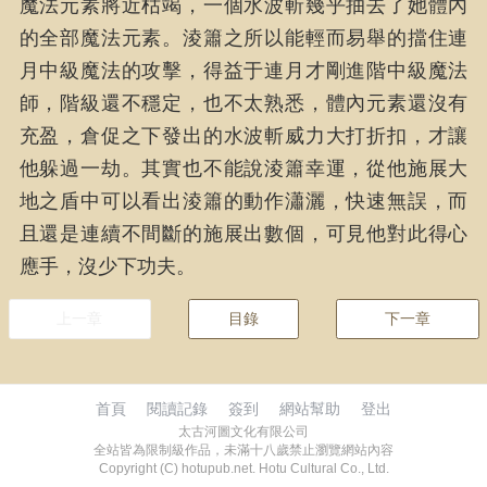
魔法元素將近枯竭，一個水波斬幾乎抽去了她體內
的全部魔法元素。淩簫之所以能輕而易舉的擋住連
月中級魔法的攻擊，得益于連月才剛進階中級魔法
師，階級還不穩定，也不太熟悉，體內元素還沒有
充盈，倉促之下發出的水波斬威力大打折扣，才讓
他躲過一劫。其實也不能說淩簫幸運，從他施展大
地之盾中可以看出淩簫的動作瀟灑，快速無誤，而
且還是連續不間斷的施展出數個，可見他對此得心
應手，沒少下功夫。
上一章
目錄
下一章
首頁
閱讀記錄
簽到
網站幫助
登出
太古河圖文化有限公司
全站皆為限制級作品，未滿十八歲禁止瀏覽網站內容
Copyright (C) hotupub.net. Hotu Cultural Co., Ltd.