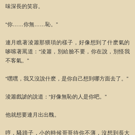
味深長的笑容。
“你……你無……恥。”
連月瞧著淩簫那猥瑣的樣子，好像想到了什麽氣的
哆嗦著罵道：“淩簫，別給臉不要，你在說，別怪我
不客氣。”
“嘿嘿，我又沒說什麽，是你自己想到哪方面去了。”
淩簫戲謔的說道：“好像無恥的人是你吧。”
他就想要連月出出醜。
哼，騷蹄子，小的時候哥哥待你不薄，沒想到長大