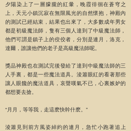
夕陽染上了一層朦朧的紅暈，晚霞徘徊在蒼穹之
上，天元小鎮沉寂在無限風光的自然懷抱，神殿內
的測試已經結束，結果也出來了，大多數成年男女
都是初級魔法師，隻有三個人達到了中級魔法師，
他們可謂是鎮子上的佼佼者，分別是連月，洛克，
達爾，誰讓他們的老子是高級魔法師呢。
獎品神殿也在測試完後發給了達到中級魔法師的三
人手裏，都是一些魔法道具。淩簫眼紅的看著那些
讓人眼饞的魔法道具，哀聲嘆氣不已，心裏嫉妒的
都想要去搶。
“月月，等等我，走這麽快幹什麽。”
淩簫見到前方風姿綽約的連月，急忙小跑著追上