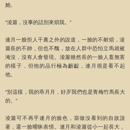
她。
“淩簫，沒事的話別來煩我。”
連月一臉拒人千裏之外的說道，一臉的不耐煩，淩
簫長的不帥，但也不醜，放在人群中恐怕立馬就被
淹沒，沒有人會發現。淩簫雖然長的一臉人畜無害
的樣子，但他的品行極為齷齪，連月很是看不起
他。
“別這樣，我的乖月月，好歹我們也是青梅竹馬長大
的。”
淩簫可不再乎連月的臉色，當做沒看到的自故說
著，還一臉曖昧表情。連月和淩簫從小一起長大，