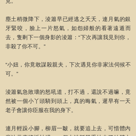
見。
塵土稍微降下，淩簫早已經逃之夭夭，連月氣的銀
牙緊咬，臉上一片怒氣，如怨婦般的看著遠遁而
去，隻剩下一個身影的淩簫：“下次再讓我見到你，
非殺了你不可。”
“小妞，你竟敢謀殺親夫，下次遇見你非家法伺候不
可。”
淩簫氣急敗壞的怒吼道，打不過，還說不過嘛，竟
然被一個小丫頭騎到頭上，真的晦氣，遲早有一天
老子會讓你臣服在我的身下。
連月輕跺小腳，柳眉一皺，就要追上去，可惜體內