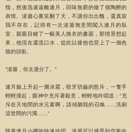
指，然後迅速遠離連月，回味無窮的做了個陶醉的
表情。淩簫心裏笑翻了天，不讓你出出醜，還真當
我不存在，記得有一次淩簫無意間闖入連月的臥
室，親眼目睹了一幅美人換衣的畫面，那情景想起
來，他現在還流口水，從此以後他也背上了一個色
狼的頭銜。
“淩簫，你太過分了。”
連月臉上升起一層冰霜，咬牙切齒的怒斥，一隻手
輕輕擡起，眼神中充斥著殺意，輕輕地吟唱道：“充
斥在天地間的水元素啊，請傾聽我的召喚……洗刷
這世間的污濁……”
隨著連月小嘴的快速吟唱，淩簫可以感受到空氣中