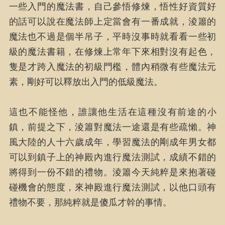
一些入門的魔法書，自己參悟修煉，悟性好資質好
的話可以說在魔法師上定當會有一番成就，淩簫的
魔法也不過是個半吊子，平時沒事時就看看一些初
級的魔法書籍，在修煉上常年下來相對沒有起色，
隻是才跨入魔法的初級門檻，體內稍微有些魔法元
素，剛好可以釋放出入門的低級魔法。
這也不能怪他，誰讓他生活在這種沒有前途的小
鎮，前提之下，淩簫對魔法一途還是有些疏懶。神
風大陸的人十六歲成年，學習魔法的剛成年男女都
可以到鎮子上的神殿內進行魔法測試，成績不錯的
將得到一份不錯的禮物。淩簫今天純粹是來抱著碰
碰機會的態度，來神殿進行魔法測試，以他口頭有
禮物不要，那純粹就是傻瓜才幹的事情。