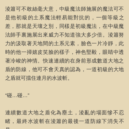
淩簫可不敢絲毫大意，中級魔法師施展的魔法可不
是他初級的土系魔法輕易能對抗的，一個等級之
差，那就是天壤之別，同樣是初級魔法，在中級魔
法師手裏施展出來威力不知道強大多少倍。淩簫努
力的汲取著天地間的土系元素，臉色一片冷靜，此
時的他一掃嬉皮笑臉的樣子，神色堅毅，眼睛中透
著冷峻的神情。快速連續的在身前形成數道大地之
盾的防線，他可不會天真的認為，一道初級的大地
之盾就可擋住連月的水波斬。
“碰…碰…”
連續數道大地之盾化為塵土，淩亂的場面慘不忍
睹，最終水波斬在淩簫的最後一道防線下消失不