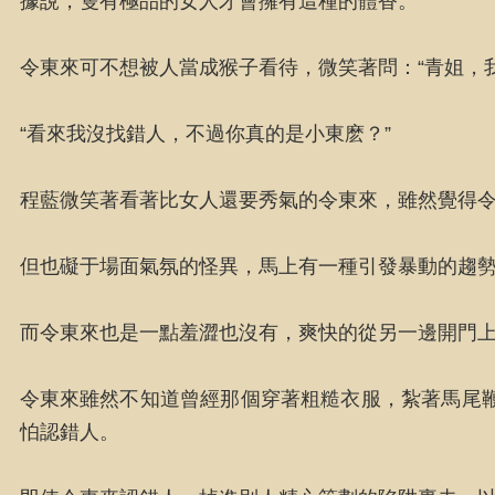
據說，隻有極品的女人才會擁有這種的體香。
令東來可不想被人當成猴子看待，微笑著問：“青姐，
“看來我沒找錯人，不過你真的是小東麽？”
程藍微笑著看著比女人還要秀氣的令東來，雖然覺得令
但也礙于場面氣氛的怪異，馬上有一種引發暴動的趨
而令東來也是一點羞澀也沒有，爽快的從另一邊開門
令東來雖然不知道曾經那個穿著粗糙衣服，紮著馬尾
怕認錯人。