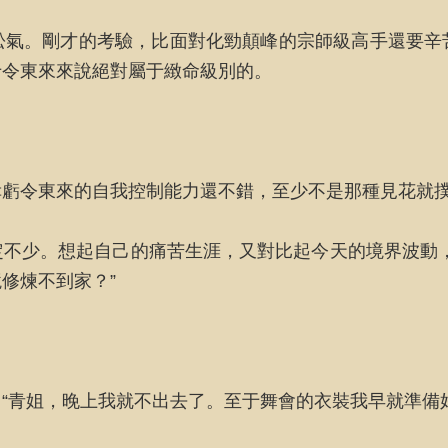
松氣。剛才的考驗，比面對化勁顛峰的宗師級高手還要辛
于令東來來說絕對屬于緻命級別的。
幸虧令東來的自我控制能力還不錯，至少不是那種見花就
不少。想起自己的痛苦生涯，又對比起今天的境界波動
修煉不到家？”
“青姐，晚上我就不出去了。至于舞會的衣裝我早就準備