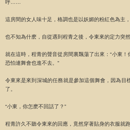
呼……
這房間的女人味十足，格調也是以妖媚的粉紅色為主
也不知為什麽，自從遇到程青之後，令東來的定力突
就在這時，程青的聲音從房間裏飄蕩了出來：“小東！
恐怕連舞會也進不去。”
令東來是來到深城的任務就是參加這個舞會，因為目
了。
“小東，你怎麽不回話了？”
程青許久不聽令東來的回應，竟然穿著貼身的衣服就