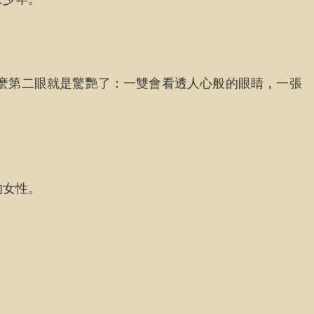
麽第二眼就是驚艷了：一雙會看透人心般的眼睛，一張
的女性。
。