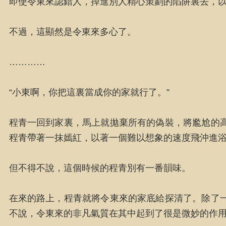
即使令東來認錯人，掉進別人精心策劃的陷阱裏去，
不過，這顯然是令東來多心了。
…………
“小東啊，你把這裏當成你的家就行了。”
程青一回到家裏，馬上就拋棄所有的偽裝，將尷尬的
程青帶著一抹嫣紅，以著一個難以想象的速度飛沖進
但不得不說，這個時候的程青別有一番韻味。
在來的路上，程青就將令東來的家底給探清了。除了
不說，令東來的非凡氣質在其中起到了很是微妙的作