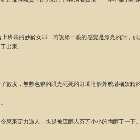
著上班裝的妙齡女郎，若說第一眼的感覺是漂亮的話，那
繪了出來。
升了數度，無數色狼的眼光死死的盯著這個外貌堪稱妖精
塞。
是令東來定力過人，也是被這醉人芬芳小小的陶醉了一下