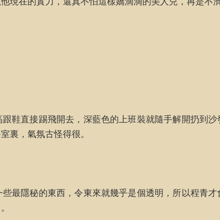
以他現在的實力，還真不怕這樣嬌滴滴的美人兒，再是不
高跟鞋直接踢飛開去，深藍色的上班裝就隨手解開扔到沙
浴室裏，氣氛古怪得很。
一些最隱秘的東西，令東來就幾乎是個透明，所以程青才
用。