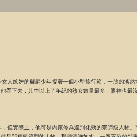
令女人嫉妒的翩翩少年提著一個小型旅行箱，一臉的淡然
將他吞下去，其中以上了年紀的熟女數量最多，眼神也最
年，但實際上，他可是內家修為達到化勁的宗師級人物。
來就是那種氣質型的人物，那種清澈如水，一塵不染的鄰