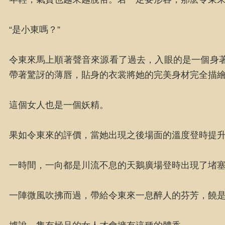
“是小東嗎？”
令東來馬上順著聲音來源看了過去，入眼的是一個身
帶著驚訝的薄唇，貼身的衣裳將她的完美身材完全描
這個女人也是一個妖精。
果如令東來的評價，當她出現之後場面的溫度登時提
一時間，一向都是川流不息的天鵝廣場登時出現了堵
一陣微風吹拂而過，帶給令東來一息醉人的芬芳，饒