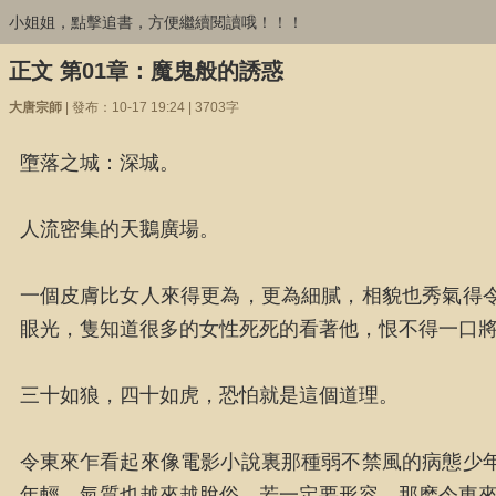
小姐姐，點擊追書，方便繼續閱讀哦！！！
正文 第01章：魔鬼般的誘惑
大唐宗師
| 發布：10-17 19:24 | 3703字
墮落之城：深城。
人流密集的天鵝廣場。
一個皮膚比女人來得更為，更為細膩，相貌也秀氣得
眼光，隻知道很多的女性死死的看著他，恨不得一口
三十如狼，四十如虎，恐怕就是這個道理。
令東來乍看起來像電影小說裏那種弱不禁風的病態少
年輕，氣質也越來越脫俗。若一定要形容，那麽令東