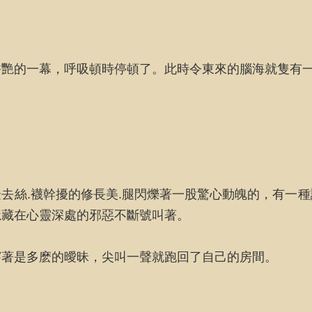
香艷的一幕，呼吸頓時停頓了。此時令東來的腦海就隻有
去絲.襪幹擾的修長美.腿閃爍著一股驚心動魄的，有一
隱藏在心靈深處的邪惡不斷號叫著。
穿著是多麽的曖昧，尖叫一聲就跑回了自己的房間。