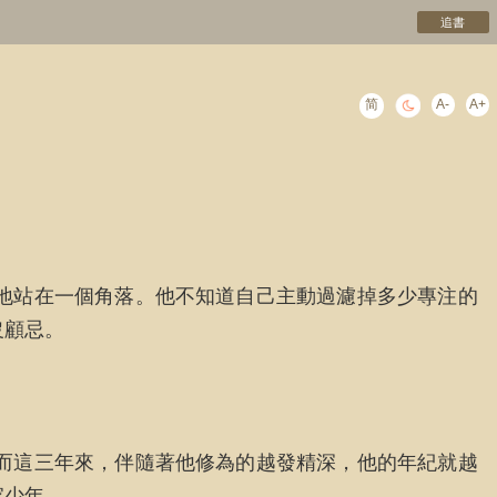
追書
简
A-
A+
地站在一個角落。他不知道自己主動過濾掉多少專注的
沒顧忌。
而這三年來，伴隨著他修為的越發精深，他的年紀就越
家少年。