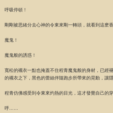
呼吸停頓！
剛剛被思緒分去心神的令東來剛一轉頭，就看到這麽
魔鬼！
魔鬼般的誘惑！
寬松的襯衣一點也掩蓋不住程青魔鬼般的身材，已經褪
的襯衣之下，黑色的蕾絲伴隨跑步所帶來的晃動，讓
程青仿佛感受到令東來灼熱的目光，這才發覺自己的
呼……