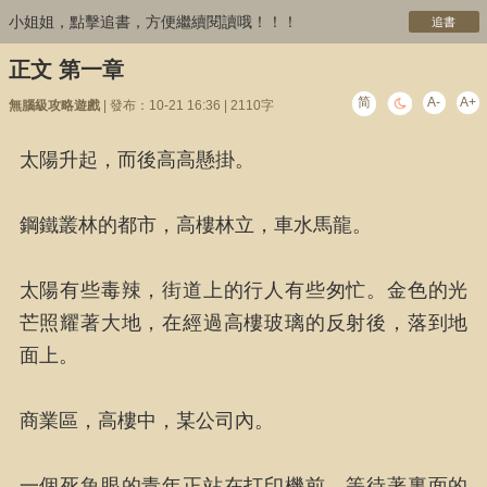
小姐姐，點擊追書，方便繼續閱讀哦！！！
追書
正文 第一章
简
A-
A+
無腦級攻略遊戲
| 發布：10-21 16:36 | 2110字
太陽升起，而後高高懸掛。
鋼鐵叢林的都市，高樓林立，車水馬龍。
太陽有些毒辣，街道上的行人有些匆忙。金色的光
芒照耀著大地，在經過高樓玻璃的反射後，落到地
面上。
商業區，高樓中，某公司內。
一個死魚眼的青年正站在打印機前，等待著裏面的