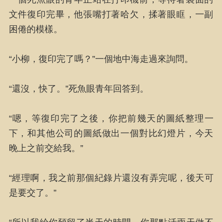
文件復印完畢，他張嘴打著哈欠，揉著眼眶，一副
困倦的模樣。
“小柳，復印完了嗎？”一個地中海走過來詢問。
“還沒，快了。”死魚眼青年回答到。
“嗯，等復印完了之後，你把前幾天的圖紙整理一
下，和其他公司的圖紙做出一個對比幻燈片，今天
晚上之前交給我。”
“經理啊，我之前那個紀錄片還沒有弄完呢，後天可
是要交了。”