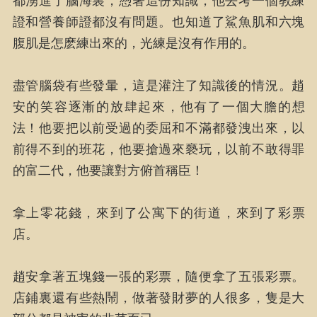
都湧進了腦海裏，憑著這份知識，他去考一個教練
證和營養師證都沒有問題。也知道了鯊魚肌和六塊
腹肌是怎麽練出來的，光練是沒有作用的。
盡管腦袋有些發暈，這是灌注了知識後的情況。趙
安的笑容逐漸的放肆起來，他有了一個大膽的想
法！他要把以前受過的委屈和不滿都發洩出來，以
前得不到的班花，他要搶過來褻玩，以前不敢得罪
的富二代，他要讓對方俯首稱臣！
拿上零花錢，來到了公寓下的街道，來到了彩票
店。
趙安拿著五塊錢一張的彩票，隨便拿了五張彩票。
店鋪裏還有些熱鬧，做著發財夢的人很多，隻是大