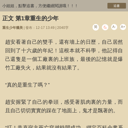
小姐姐，點擊追書，方便繼續閱讀哦！！！
追書
正文 第1章重生的少年
简
A-
A+
重生少年獵美
| 發布：12-17 13:49 | 2040字
趙安看著自己的雙手，還有墻上的日歷，自己居然
回到了十六歲的年紀！這根本就不科學，他記得自
己還隻是一個工廠裏的上班族，最後的記憶就是爆
竹工廠失火，結果就沒有結果了。
“真的是重生了嗎？”
趙安握緊了自己的拳頭，感受著肌肉裏的力量，而
且自己切切實實的踩在了地面上，鬼才是飄著的。
“叮！恭喜宿主死亡穿越時間成功，綁定百科全書系