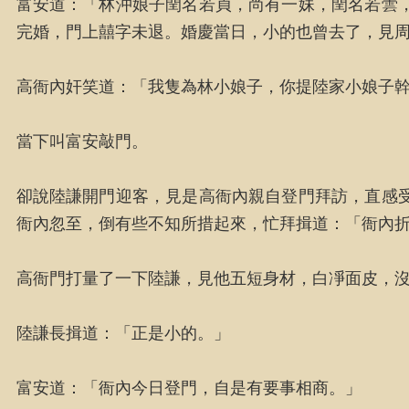
富安道：「林沖娘子閏名若貞，尚有一妹，閏名若蕓
完婚，門上囍字未退。婚慶當日，小的也曾去了，見
高衙內奸笑道：「我隻為林小娘子，你提陸家小娘子
當下叫富安敲門。
卻說陸謙開門迎客，見是高衙內親自登門拜訪，直感
衙內忽至，倒有些不知所措起來，忙拜揖道：「衙內
高衙門打量了一下陸謙，見他五短身材，白凈面皮，
陸謙長揖道：「正是小的。」
富安道：「衙內今日登門，自是有要事相商。」