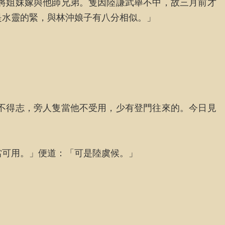
將姐妹嫁與他師兄弟。隻因陸謙武舉不中，故三月前才
是水靈的緊，與林沖娘子有八分相似。」
不得志，旁人隻當他不受用，少有登門往來的。今日見
當可用。」便道：「可是陸虞候。」