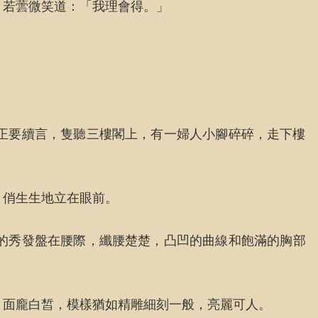
」若蕓微笑道：「我理會得。」
正要續言，隻聽三樓閣上，有一婦人小腳碎碎，走下樓
，俏生生地立在眼前。
的秀發盤在腰際，纖腰楚楚，凸凹的曲線和飽滿的胸部
。面龐白皙，模樣猶如精雕細刻一般，亮麗可人。