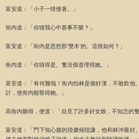
富安道：「小子一猜便著。」
衙內道：「你猜我心中甚事不樂？」
富安道：「衙內是思想那‘雙木’的。這猜如何？」
衙內道：「你猜得是。隻沒個道理得她。」
富安道：「有何難哉！衙內怕林是個好漢，不敢欺他
計，使衙內能彀得她。」
高衙內聽得，便道：「自見了許多好女娘，不知怎的
富安道：「門下知心腹的陸虞候陸謙，他和林沖最好