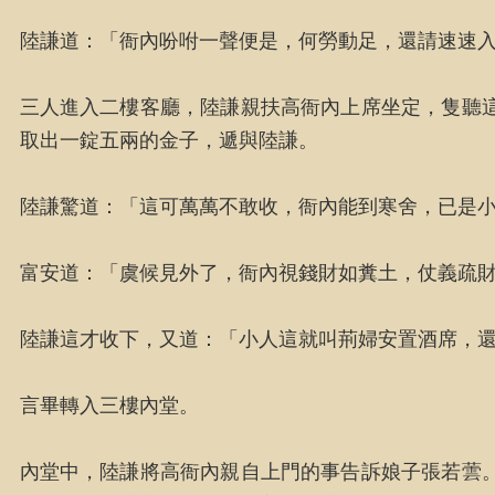
陸謙道：「衙內吩咐一聲便是，何勞動足，還請速速
三人進入二樓客廳，陸謙親扶高衙內上席坐定，隻聽
取出一錠五兩的金子，遞與陸謙。
陸謙驚道：「這可萬萬不敢收，衙內能到寒舍，已是
富安道：「虞候見外了，衙內視錢財如糞土，仗義疏
陸謙這才收下，又道：「小人這就叫荊婦安置酒席，
言畢轉入三樓內堂。
內堂中，陸謙將高衙內親自上門的事告訴娘子張若蕓