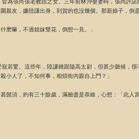
，皆為張尚張老教頭之女。三年前林沖娶妻時，張尚許諾
周圍親友，嫌陸謙出身，到賀的也沒幾個。那新娘子，倒
幹什麽嘛，不過姐妹雙花，倒想一見。」
受寵若驚。這些年，陸謙雖跟隨高太尉，但甚少聽候，很
折殺小人了，不知何事，相煩衙內親自上門？」
沒甚髭須，約有三十餘歲，滿臉盡是恭維，心想：「此人