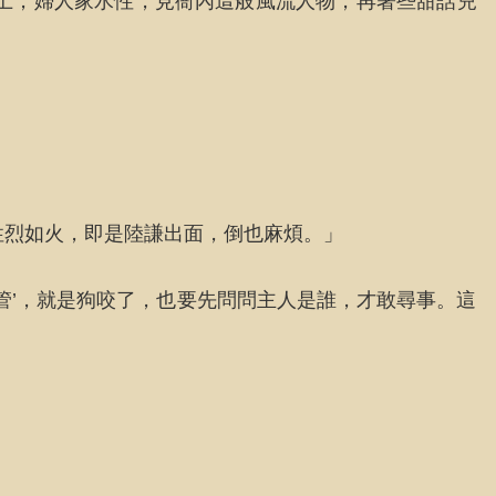
上，婦人家水性，見衙內這般風流人物，再著些甜話兒
性烈如火，即是陸謙出面，倒也麻煩。」
管’，就是狗咬了，也要先問問主人是誰，才敢尋事。這