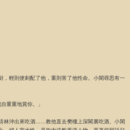
尉，輕則便刺配了他，重則害了他性命。小閑尋思有一
我自重重地賞你。」
請林沖出來吃酒……教他直去樊樓上深閣裏吃酒。小閑