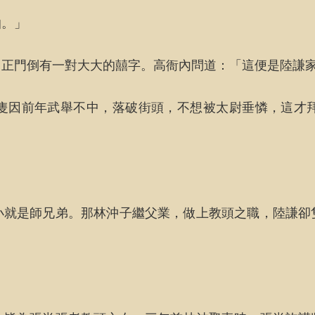
怕。」
，正門倒有一對大大的囍字。高衙內問道：「這便是陸謙
隻因前年武舉不中，落破街頭，不想被太尉垂憐，這才
小就是師兄弟。那林沖子繼父業，做上教頭之職，陸謙卻