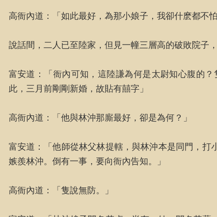
高衙內道：「如此最好，為那小娘子，我卻什麽都不
說話間，二人已至陸家，但見一幢三層高的破敗院子
富安道：「衙內可知，這陸謙為何是太尉知心腹的？
此，三月前剛剛新婚，故貼有囍字」
高衙內道：「他與林沖那廝最好，卻是為何？」
富安道：「他師從林父林提轄，與林沖本是同門，打
嫉羨林沖。倒有一事，要向衙內告知。」
高衙內道：「隻說無防。」