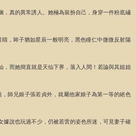
幽，真的異常誘人。她極為裝扮自己，身穿一件粉底繡
眼睛，眸子猶如星辰一般明亮，黑色瞳仁中微微反射陽
仙，而她簡直就是天仙下界，落入人間！若論與其姐姐
姐，師兄娘子張若貞外，就屬他家娘子為第一等的絕色
女據說也玩過不少，仍被若蕓的姿色所迷，可見妻子確