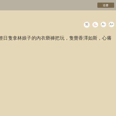
追書
简
A-
A+
整日隻拿林娘子的內衣褻褲把玩，隻覺香澤如斯，心癢