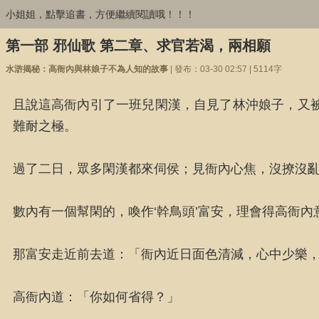
小姐姐，點擊追書，方便繼續閱讀哦！！！
第一部 邪仙歌 第二章、求官若渴，兩相願
水滸揭秘：高衙內與林娘子不為人知的故事
| 發布：03-30 02:57 | 5114字
且說這高衙內引了一班兒閑漢，自見了林沖娘子，又
難耐之極。
過了二日，眾多閑漢都來伺侯；見衙內心焦，沒撩沒
數內有一個幫閑的，喚作‘幹鳥頭’富安，理會得高衙
那富安走近前去道：「衙內近日面色清減，心中少樂
高衙內道：「你如何省得？」