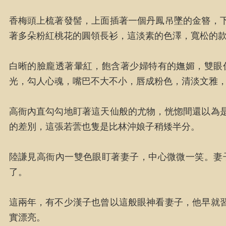
香梅頭上梳著發髻，上面插著一個丹鳳吊墜的金簪，
著多朵粉紅桃花的圓領長衫，這淡素的色澤，寬松的
白晰的臉龐透著暈紅，飽含著少婦特有的嫵媚，雙眼
光，勾人心魂，嘴巴不大不小，唇成粉色，清淡文雅
高衙內直勾勾地盯著這天仙般的尤物，恍惚間還以為
的差別，這張若蕓也隻是比林沖娘子稍矮半分。
陸謙見高衙內一雙色眼盯著妻子，中心微微一笑。妻
了。
這兩年，有不少漢子也曾以這般眼神看妻子，他早就
實漂亮。