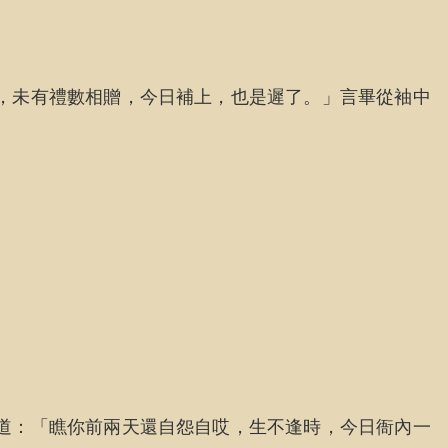
，未有禮數相贈，今日補上，也是遲了。」言畢從袖中
」
道：「瞧你前兩天還自怨自哎，生不逢時，今日衙內一