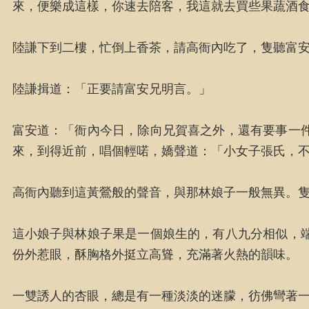
來，便樂成這樣，你速去陪客，我這就去買些果蔬酒
陸謙下到二樓，忙倒上香茶，請高衙內吃了，隻聽富
陸謙揖道：「正要請富安兄明言。」
富安道：「衙內今日，除向兄賀喜之外，還有要事一
來，到得近前，唱個輕喏，嬌聲道：「小女子張氏，
高衙內聽到這黃鶯般的聲音，與那林娘子一般無異。
這小娘子與林娘子果是一個娘生的，有八九分相似，
份外惹眼，酥胸格外挺立高聳，充滿著火熱的韻味。
一雙誘人的杏眼，總是有一種淡淡的迷朦，彷佛彎著