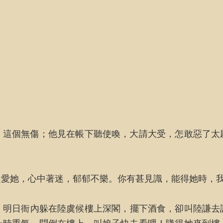
。這個無傷；他見在帳下聽使喚，大請大受，怎敢惡了太
隻愛她，心中著迷，郁郁不樂。你有甚見識，能得她時，
。明日衙內躲在陸虞候樓上深閣，擺下酒食，卻叫陸謙去