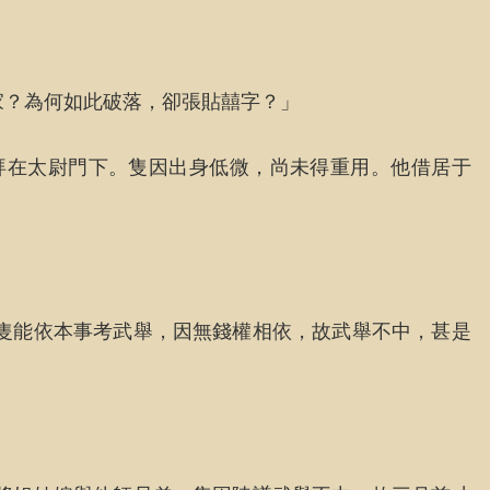
家？為何如此破落，卻張貼囍字？」
拜在太尉門下。隻因出身低微，尚未得重用。他借居于
隻能依本事考武舉，因無錢權相依，故武舉不中，甚是