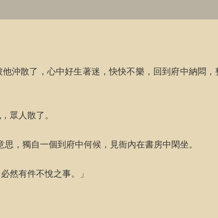
被他沖散了，心中好生著迷，快快不樂，回到府中納悶，
亂，眾人散了。
內意思，獨自一個到府中何候，見衙內在書房中閑坐。
，必然有件不悅之事。」