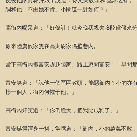
便去他家對林沖娘子說道：你丈夫教頭和陸謙吃酒，
調和他，不由她不肯。小閑這一計如何？」
高衙內喝采道：「好條計！就今晚我親去喚陸虞候來
原來陸虞候家隻在高太尉家隔壁巷內。
當下高衙內攜富安趕赴陸家。路上忽問富安：「早聞
富安笑道：「諒他一個區區教頭，能惡衙內？小的亦有
樣一個人，衙內何懼于他。」
高衙內奸笑道：「你倒膽大，把我比成狗了。」
富安嚇得渾身一抖，掌嘴道：「衙內，小的萬萬不敢