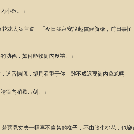
入內小歇。」
這花花太歲言道：「今日聽富安說起虞候新婚，前日事忙
小的功德，如何能收衙內厚禮。」
財，這番慷慨，卻是看重于你，難不成還要衙內尷尬嗎。
還請衙內稍歇片刻。」
。若蕓見丈夫一幅喜不自禁的樣子，不由臉生桃花，也樂