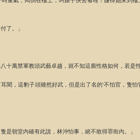
一時重氣，悶倒在樓上，叫娘子快去看哩！賺得她來到樓
分付了。」
那八十萬禁軍教頭武藝卓越，就不知這廝性格如何，若是
耳聞，這豹子頭雖然好武，但是出了名的‘不怕官，隻怕
，隻是朝堂內確有此說，林沖怕事，絕不敢得罪衙內。」