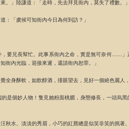
食來。」陸謙道：「走時，先去拜見衙內，莫失了禮數。
安道：「虞候可知衙內今日為何到訪？」
件，要兄長幫忙。此事系衙內之命，實是無可奈何……」
不知衙內光臨，迎接來遲，還請衙內恕罪。」
隻覺全身酥軟，如飲醇酒，擡眼望去，見好一個絕色麗人
端的是個妙人物！隻見她粉面桃腮，身態修長，一頭烏黑
一汪秋水。淡淡的秀眉，小巧的紅唇總是似笑非笑的抿著