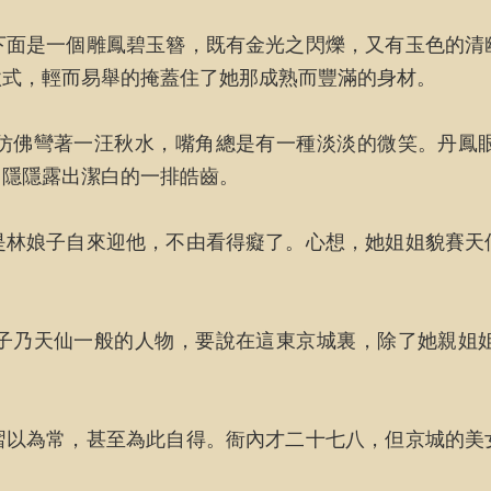
下面是一個雕鳳碧玉簪，既有金光之閃爍，又有玉色的清
款式，輕而易舉的掩蓋住了她那成熟而豐滿的身材。
仿佛彎著一汪秋水，嘴角總是有一種淡淡的微笑。丹鳳
，隱隱露出潔白的一排皓齒。
是林娘子自來迎他，不由看得癡了。心想，她姐姐貌賽天
子乃天仙一般的人物，要說在這東京城裏，除了她親姐
習以為常，甚至為此自得。衙內才二十七八，但京城的美