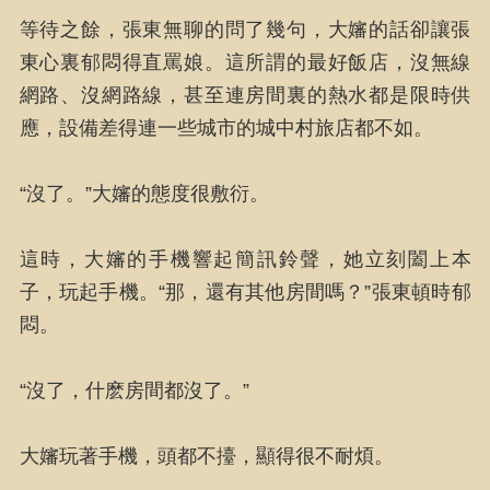
等待之餘，張東無聊的問了幾句，大嬸的話卻讓張
東心裏郁悶得直罵娘。這所謂的最好飯店，沒無線
網路、沒網路線，甚至連房間裏的熱水都是限時供
應，設備差得連一些城市的城中村旅店都不如。
“沒了。”大嬸的態度很敷衍。
這時，大嬸的手機響起簡訊鈴聲，她立刻闔上本
子，玩起手機。“那，還有其他房間嗎？”張東頓時郁
悶。
“沒了，什麽房間都沒了。”
大嬸玩著手機，頭都不擡，顯得很不耐煩。