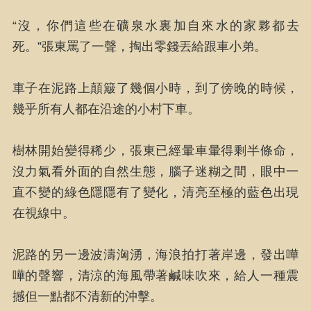
“沒，你們這些在礦泉水裏加自來水的家夥都去
死。”張東罵了一聲，掏出零錢丟給跟車小弟。
車子在泥路上顛簸了幾個小時，到了傍晚的時候，
幾乎所有人都在沿途的小村下車。
樹林開始變得稀少，張東已經暈車暈得剩半條命，
沒力氣看外面的自然生態，腦子迷糊之間，眼中一
直不變的綠色隱隱有了變化，清亮至極的藍色出現
在視線中。
泥路的另一邊波濤洶湧，海浪拍打著岸邊，發出嘩
嘩的聲響，清涼的海風帶著鹹味吹來，給人一種震
撼但一點都不清新的沖擊。