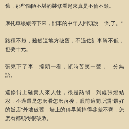
舊，那些簡陋不堪的裝修看起來真是不倫不類。
摩托車緩緩停下來，開車的中年人回頭說：“到了。”
路程不短，雖然這地方破舊，不過估計車資不低，
也要十元。
張東下了車，擡頭一看，頓時苦笑一聲，十分無
語。
這條街上確實人來人往，很是熱鬧，到處張燈結
彩，不過還是怎麽看怎麽落後，眼前這間所謂“最好
的飯店”外墻破舊，墻上的磚早就掉得參差不齊，怎
麽看都顯得很破敗。