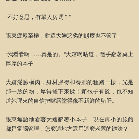
“不好意思，有單人房嗎？”
張東疲憊至極，對這大嬸惡劣的態度也不管了。
“我看看啊……真是的。”大嬸嘀咕道，隨手翻著桌上
厚厚的本子。
大嬸滿臉橫肉，身材胖得和養肥的種豬一樣，光是
那一臉的粉，厚得搓下來揉十顆包子有餘，也不知
道她哪來的自信把嘴唇塗得像不新鮮的豬肝。
張東無語地看著大嬸翻著小本子，現在再小的旅館
都是電腦管理，怎麽這地方還用這麽老舊的辦法？