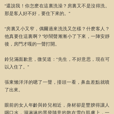
“還說我！你怎麽在這裏洗澡？房裏又不是沒得洗。
那是客人好不好，要住下來的。”
“房裏又小又窄，偶爾過來洗洗又怎樣？什麽客人？
他真要住這裏啊？”吵鬧聲漸漸小了下來，一陣安靜
後，房門才嘎的一聲打開。
鈴兒滿面歉意，微笑道：“先生，不好意思，現在可
以入住了。”
張東懶洋洋的嗯了一聲，擡頭一看，鼻血差點就噴
了出來。
眼前的女人年齡與鈴兒相近，身材卻是豐腴得讓人
咽口水，濕淋淋的黑發隨意的散在雪白肌膚上，一