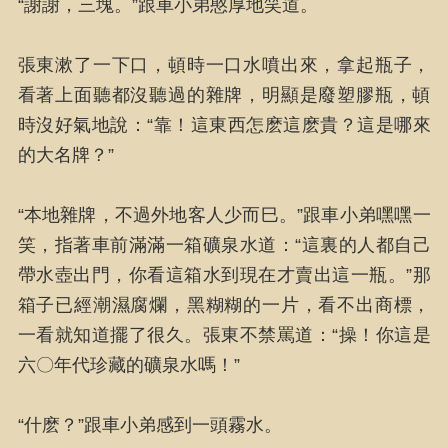
“謝謝，三塊。”跟車小弟憨厚地笑道。
張東漱了一下口，頓時一口水噴出來，拿起瓶子，
看著上面聽都沒聽過的雜牌，明顯是廢塑膠瓶，頓
時沒好氣地說：“靠！這東西怎麽這麽貴？這是哪來
的大名牌？”
“本地雜牌，不過外地客人少而巳。”跟車小弟嘿嘿一
笑，指著車前滿滿一箱礦泉水道：“這裏的人都自己
帶水壺出門，你看這箱水到現在才賣出這一瓶。”那
箱子已經潮濕腐爛，黑糊糊的一片，看不出商標，
一看就知道擺了很久。張東不禁罵道：“操！你這是
六〇年代珍藏的礦泉水嗎！”
“什麽？”跟車小弟感到一頭霧水。