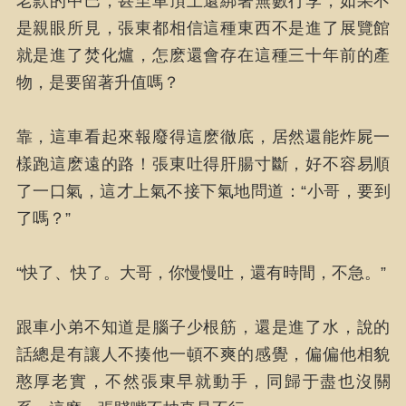
老款的中巴，甚至車頂上還綁著無數行李，如果不
是親眼所見，張東都相信這種東西不是進了展覽館
就是進了焚化爐，怎麽還會存在這種三十年前的產
物，是要留著升值嗎？
靠，這車看起來報廢得這麽徹底，居然還能炸屍一
樣跑這麽遠的路！張東吐得肝腸寸斷，好不容易順
了一口氣，這才上氣不接下氣地問道：“小哥，要到
了嗎？”
“快了、快了。大哥，你慢慢吐，還有時間，不急。”
跟車小弟不知道是腦子少根筋，還是進了水，說的
話總是有讓人不揍他一頓不爽的感覺，偏偏他相貌
憨厚老實，不然張東早就動手，同歸于盡也沒關