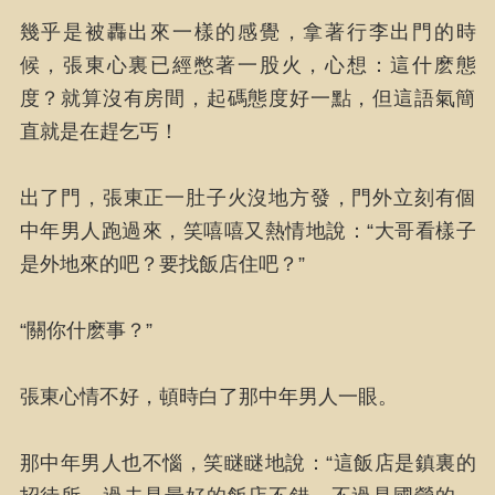
幾乎是被轟出來一樣的感覺，拿著行李出門的時
候，張東心裏已經憋著一股火，心想：這什麽態
度？就算沒有房間，起碼態度好一點，但這語氣簡
直就是在趕乞丐！
出了門，張東正一肚子火沒地方發，門外立刻有個
中年男人跑過來，笑嘻嘻又熱情地說：“大哥看樣子
是外地來的吧？要找飯店住吧？”
“關你什麽事？”
張東心情不好，頓時白了那中年男人一眼。
那中年男人也不惱，笑瞇瞇地說：“這飯店是鎮裏的