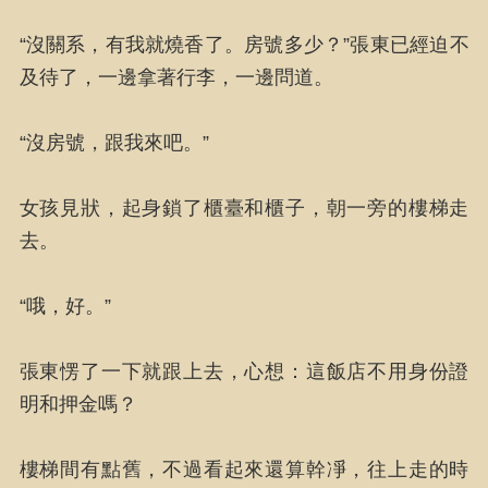
“沒關系，有我就燒香了。房號多少？”張東已經迫不
及待了，一邊拿著行李，一邊問道。
“沒房號，跟我來吧。”
女孩見狀，起身鎖了櫃臺和櫃子，朝一旁的樓梯走
去。
“哦，好。”
張東愣了一下就跟上去，心想：這飯店不用身份證
明和押金嗎？
樓梯間有點舊，不過看起來還算幹凈，往上走的時