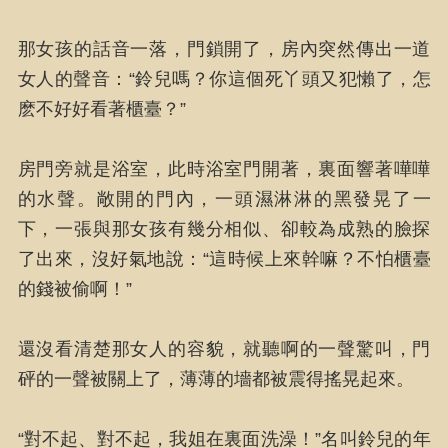
那女孩的話音一落，門鎖開了，房內突然傳出一道
女人的聲音：“鈴兒嗎？你這個死丫頭又犯懶了，怎
麽不好好看著櫃臺？”
房門旁就是浴室，此時浴室門開著，裏面響著嘩嘩
的水聲。敞開的門內，一頭濕淋淋的黑發晃了一
下，一張與那女孩有幾分相似、卻較為成熟的臉探
了出來，沒好氣地說：“這時候上來幹嘛？不怕櫃臺
的錢被偷啊！”
還沒看清楚那女人的容貌，就聽啊的一聲驚叫，門
砰的一聲被關上了，薄薄的墻都被震得搖晃起來。
“對不起、對不起，我姐在裏面洗澡！”名叫鈴兒的年