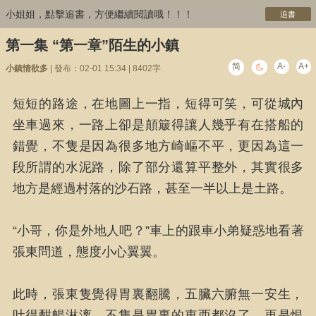
小姐姐，點擊追書，方便繼續閱讀哦！！！
追書
第一集 “第一章”陌生的小鎮
简
A-
A+
小鎮情欲多
| 發布：02-01 15:34 | 8402字
短短的路途，在地圖上一指，短得可笑，可從城內
坐車過來，一路上卻是顛簸得讓人幾乎有在搭船的
錯覺，不隻是因為很多地方崎嶇不平，更因為這一
段所謂的水泥路，除了部分還算平整外，其實很多
地方是經過村落的沙石路，甚至一半以上是土路。
“小哥，你是外地人吧？”車上的跟車小弟疑惑地看著
張東問道，態度小心翼翼。
此時，張東隻覺得胃裏翻騰，五臟六腑無一安生，
吐得酣暢淋漓，不隻是胃裏的東西都沒了，更是恨