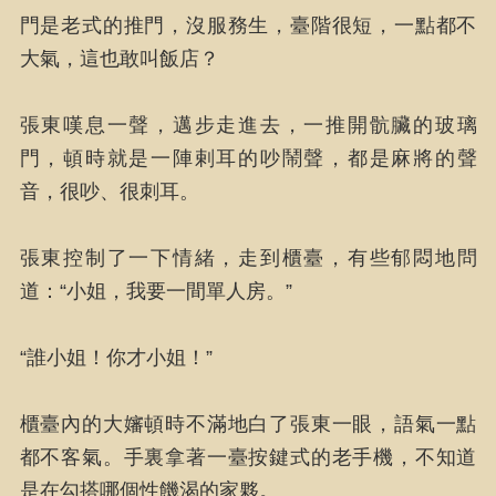
門是老式的推門，沒服務生，臺階很短，一點都不
大氣，這也敢叫飯店？
張東嘆息一聲，邁步走進去，一推開骯臟的玻璃
門，頓時就是一陣剌耳的吵鬧聲，都是麻將的聲
音，很吵、很刺耳。
張東控制了一下情緒，走到櫃臺，有些郁悶地問
道：“小姐，我要一間單人房。”
“誰小姐！你才小姐！”
櫃臺內的大嬸頓時不滿地白了張東一眼，語氣一點
都不客氣。手裏拿著一臺按鍵式的老手機，不知道
是在勾搭哪個性饑渴的家夥。