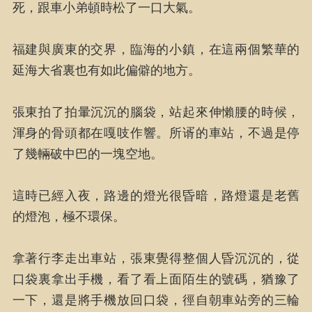
死，跟車小弟頓時松了一口大氣。
福建與廣東的交界，臨海的小鎮，在這兩個繁華的
延海大省裏也有如此偏僻的地方。
張東拍了拍暈沉沉的腦袋，站起來伸懶腰的時候，
渾身的骨頭都在嘎吱作響。所谞的車站，不過是停
了幾輛破中巴的一塊空地。
這時已經入夜，路邊的燈光很昏暗，路燈還是老舊
的燈泡，極不環保。
拿著行李走出車站，張東覺得整個人昏沉沉的，從
口袋裏拿出手機，看了看上面陌生的號碼，猶豫了
一下，還是將手機放回口袋，徑自朝車站旁的三輪