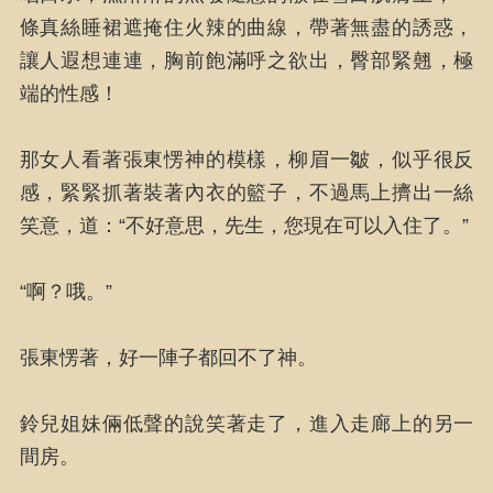
條真絲睡裙遮掩住火辣的曲線，帶著無盡的誘惑，
讓人遐想連連，胸前飽滿呼之欲出，臀部緊翹，極
端的性感！
那女人看著張東愣神的模樣，柳眉一皺，似乎很反
感，緊緊抓著裝著內衣的籃子，不過馬上擠出一絲
笑意，道：“不好意思，先生，您現在可以入住了。”
“啊？哦。”
張東愣著，好一陣子都回不了神。
鈴兒姐妹倆低聲的說笑著走了，進入走廊上的另一
間房。