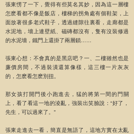
張東愣了一下，覺得有些莫名其妙，因為這一層樓
怎麽看都不像是飯店，樓梯的拐角處有個鞋架，上
面放著很多老式鞋子，透過縫隙往裏看，走廊都是
水泥地，墻上連壁紙、磁磚都沒有，隻有沒裝修過
的水泥墻，鐵門上還掛了兩層鎖……
張東心想：不會真的是黑店吧？一、二樓雖然也是
廉價房間，不過裝潢還算像樣，這三樓一片灰灰
的，怎麽看怎麽別扭。
那女孩打開門後小跑進去，猛的將第一間的門關
上，看了看這一地的淩亂，強裝出笑臉說：“好了，
先生，可以過來了。”
張東走進去一看，簡直是無語了，這地方實在太亂