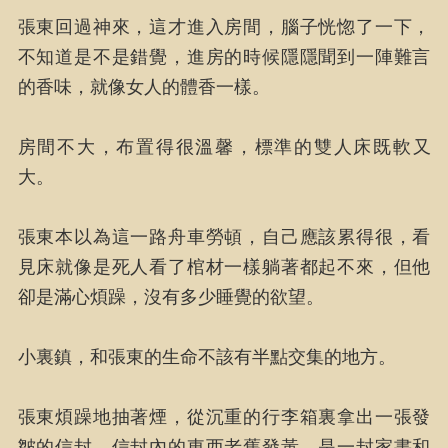
張東回過神來，這才進入房間，腦子恍惚了一下，
不知道是不是錯覺，進房的時候隱隱聞到一陣難言
的香味，就像女人的體香一樣。
房間不大，布置得很溫馨，標準的雙人床既軟又
大。
張東本以為這一路舟車勞頓，自己應該累得很，看
見床就像是死人看了棺材一樣躺著都起不來，但他
卻是滿心煩躁，沒有多少睡覺的欲望。
小裏鎮，和張東的生命不該有半點交集的地方。
張東煩躁地抽著煙，從沉重的行李箱裏拿出一張發
皺的信封，信封內的東西老舊發黃，是一封家書和