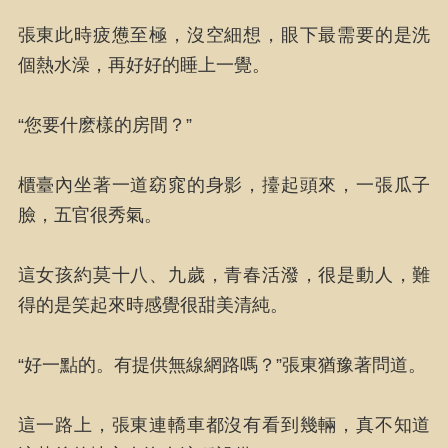
張東此時疲憊至極，沒空細想，眼下最需要的是洗
個熱水澡，再好好的睡上一覺。
“您要什麽樣的房間？”
櫃臺內坐著一道窈窕的身影，擡起頭來，一張瓜子
臉，五官很秀氣。
這女孩約莫十八、九歲，青春活潑，很是動人，難
得的是笑起來時感覺很甜美清純。
“好一點的。有提供無線網路嗎？”張東猶豫著問道。
這一路上，張東連轎車都沒有看到幾輛，真不知道