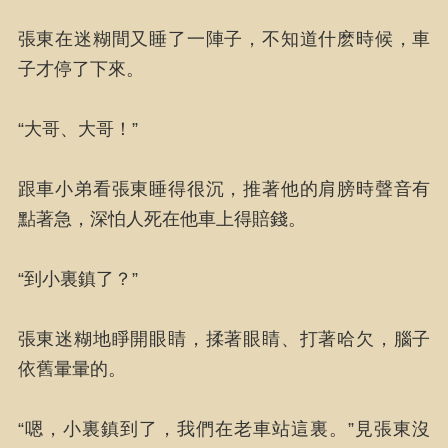
張東在迷糊間又睡了一陣子，不知道什麽時候，車
子才停了下來。
“大哥、大哥！”
跟車小弟看張東睡得很沉，推著他的肩膀時聲音有
點著急，深怕人死在他車上得賠錢。
“到小裏鎮了？”
張東迷糊地睜開眼睛，揉著眼睛、打著哈欠，腦子
依舊暈暈的。
“嗯，小裏鎮到了，我們在老車站這裏。”見張東沒