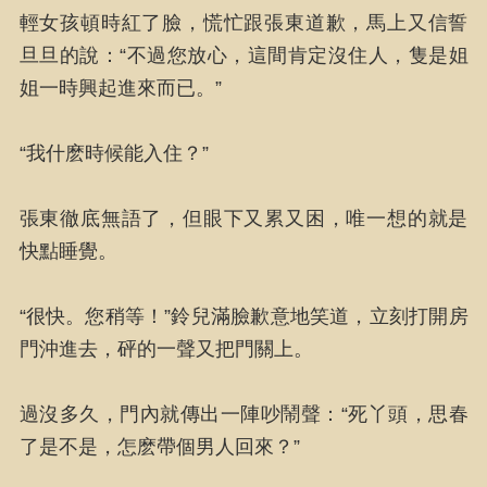
輕女孩頓時紅了臉，慌忙跟張東道歉，馬上又信誓
旦旦的說：“不過您放心，這間肯定沒住人，隻是姐
姐一時興起進來而已。”
“我什麽時候能入住？”
張東徹底無語了，但眼下又累又困，唯一想的就是
快點睡覺。
“很快。您稍等！”鈴兒滿臉歉意地笑道，立刻打開房
門沖進去，砰的一聲又把門關上。
過沒多久，門內就傳出一陣吵鬧聲：“死丫頭，思春
了是不是，怎麽帶個男人回來？”