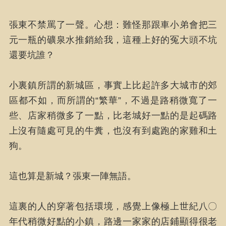
張東不禁罵了一聲。心想：難怪那跟車小弟會把三
元一瓶的礦泉水推銷給我，這種上好的冤大頭不坑
還要坑誰？
小裏鎮所謂的新城區，事實上比起許多大城市的郊
區都不如，而所謂的“繁華”，不過是路稍微寬了一
些、店家稍微多了一點，比老城好一點的是起碼路
上沒有隨處可見的牛糞，也沒有到處跑的家雞和土
狗。
這也算是新城？張東一陣無語。
這裏的人的穿著包括環境，感覺上像極上世紀八〇
年代稍微好點的小鎮，路邊一家家的店鋪顯得很老