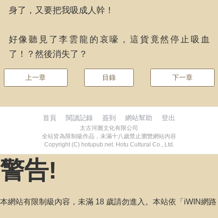
身了，又要把我吸成人幹！
好像聽見了李雲龍的哀嚎，這貨竟然停止吸血
了！？然後消失了？
上一章
目錄
下一章
首頁
閱讀記錄
簽到
網站幫助
登出
太古河圖文化有限公司
全站皆為限制級作品，未滿十八歲禁止瀏覽網站內容
Copyright (C) hotupub.net. Hotu Cultural Co., Ltd.
警告!
本網站有限制級內容，未滿 18 歲請勿進入。本站依「iWIN網路