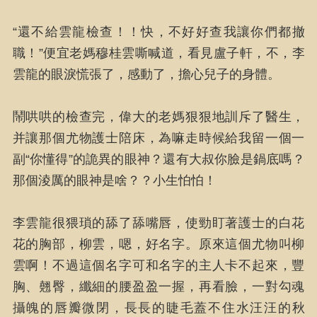
“還不給雲龍檢查！！快，不好好查我讓你們都撤
職！”便宜老媽穆桂雲嘶喊道，看見盧子軒，不，李
雲龍的眼淚慌張了，感動了，擔心兒子的身體。
鬧哄哄的檢查完，偉大的老媽狠狠地訓斥了醫生，
并讓那個尤物護士陪床，為嘛走時候給我留一個一
副“你懂得”的詭異的眼神？還有大叔你臉是鍋底嗎？
那個淩厲的眼神是啥？？小生怕怕！
李雲龍很猥瑣的舔了舔嘴唇，使勁盯著護士的白花
花的胸部，柳雲，嗯，好名字。原來這個尤物叫柳
雲啊！不過這個名字可和名字的主人卡不起來，豐
胸、翹臀，纖細的腰盈盈一握，再看臉，一對勾魂
攝魄的唇瓣微閉，長長的睫毛蓋不住水汪汪的秋