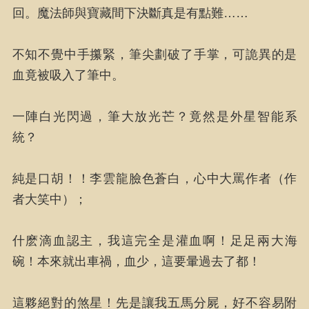
回。魔法師與寶藏間下決斷真是有點難……
不知不覺中手攥緊，筆尖劃破了手掌，可詭異的是
血竟被吸入了筆中。
一陣白光閃過，筆大放光芒？竟然是外星智能系
統？
純是口胡！！李雲龍臉色蒼白，心中大罵作者（作
者大笑中）；
什麽滴血認主，我這完全是灌血啊！足足兩大海
碗！本來就出車禍，血少，這要暈過去了都！
這夥絕對的煞星！先是讓我五馬分屍，好不容易附