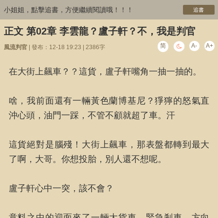
小姐姐，點擊追書，方便繼續閱讀哦！！！
追書
正文 第02章 李雲龍？盧子軒？不，我是判官
简
A-
A+
風流判官
| 發布：12-18 19:23 | 2386字
在大街上飆車？？這貨，盧子軒嘴角一抽一抽的。
啥，我前面還有一輛黃色蘭博基尼？猙獰的怒氣直
沖心頭，油門一踩，不管不顧就超了車。汗
這貨絕對是腦殘！大街上飆車，那表盤都轉到最大
了啊，大哥。你想投胎，別人還不想呢。
盧子軒心中一突，該不會？
意料之中的迎面來了一輛大貨車，緊急剎車，方向