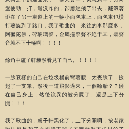
盤使勁一打，還沒咋的，卻應經飛了出去，翻滾著
砸在了另一車道上的一輛小面包車上，面包車也橫
打著旋到了路口，我了歌曲的，來往的車那麼多，
阿彌陀佛，碎玻璃聲，金屬撞擊聲不絕于耳，聽聲
音就不下十輛啊！！！！
餘角中盧子軒赫然看見了自己。！！！！
一臉衰樣的自己在垃圾桶前彎著腰，太丟臉了，撿
起了一支筆。然後一道飛影過來，一個輪胎？？砸
在自己身上，然後詭異的被分屍了。還是上下分
開！！！
我了歌曲的，盧子軒黑化了，上下分開啊，按老家