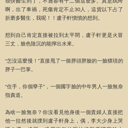
很快醫生到了，不過卻有十二個這麼多。真是紈绔
啊，出了車禍，死傷肯定不止30人，這貨以下占了
折磨多醫生，我呢！！盧子軒憤憤的想到。
想到自己肯定直接被拉到太平間，盧子軒更是火冒
三丈，臉色陰沉的能擰出水來。
“怎沒這麼慢！”直接甩了一個胖頭胖臉的一臉猥瑣的
胖子一巴掌。
“住手，你個孽子”，一個國字臉的中年男人一臉無奈
指責道。
為啥一臉無奈？你沒看見他身後一個貴婦人直接把
他一拉然後就撲到盧子軒身上，偶，李大少身上哭