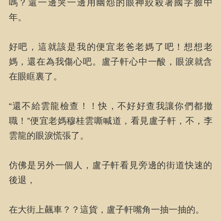
嗎？還一邊哭一邊用幽怨的眼神絞殺著國字臉中
年。
好吧，這就該是我的便宜老爸老媽了吧！想想老
媽，還在為我傷心吧。盧子軒心中一酸，眼淚就含
在眼眶裏了。
“還不給雲龍檢查！！快，不好好查我讓你們都撤
職！”便宜老媽穆桂雲嘶喊道，看見盧子軒，不，李
雲龍的眼淚慌張了。
仿佛是另外一個人，盧子軒看見旁邊的街道快速的
後退，
在大街上飆車？？這貨，盧子軒嘴角一抽一抽的。