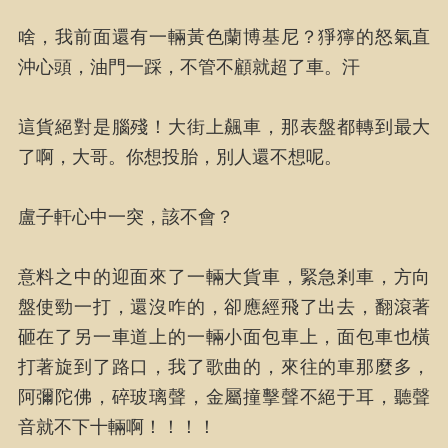
啥，我前面還有一輛黃色蘭博基尼？猙獰的怒氣直
沖心頭，油門一踩，不管不顧就超了車。汗
這貨絕對是腦殘！大街上飆車，那表盤都轉到最大
了啊，大哥。你想投胎，別人還不想呢。
盧子軒心中一突，該不會？
意料之中的迎面來了一輛大貨車，緊急剎車，方向
盤使勁一打，還沒咋的，卻應經飛了出去，翻滾著
砸在了另一車道上的一輛小面包車上，面包車也橫
打著旋到了路口，我了歌曲的，來往的車那麼多，
阿彌陀佛，碎玻璃聲，金屬撞擊聲不絕于耳，聽聲
音就不下十輛啊！！！！