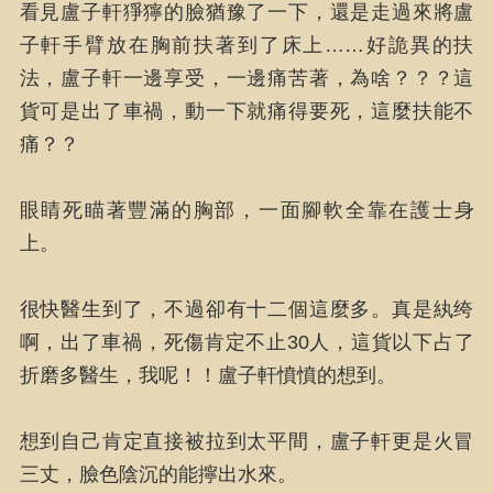
看見盧子軒猙獰的臉猶豫了一下，還是走過來將盧
子軒手臂放在胸前扶著到了床上……好詭異的扶
法，盧子軒一邊享受，一邊痛苦著，為啥？？？這
貨可是出了車禍，動一下就痛得要死，這麼扶能不
痛？？
眼睛死瞄著豐滿的胸部，一面腳軟全靠在護士身
上。
很快醫生到了，不過卻有十二個這麼多。真是紈绔
啊，出了車禍，死傷肯定不止30人，這貨以下占了
折磨多醫生，我呢！！盧子軒憤憤的想到。
想到自己肯定直接被拉到太平間，盧子軒更是火冒
三丈，臉色陰沉的能擰出水來。