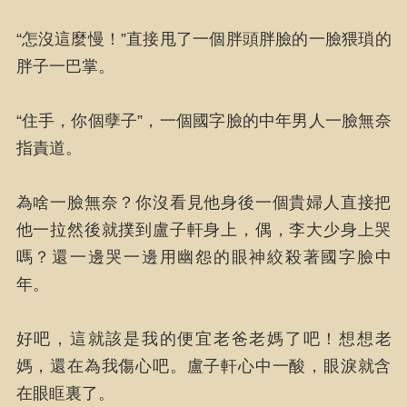
“怎沒這麼慢！”直接甩了一個胖頭胖臉的一臉猥瑣的
胖子一巴掌。
“住手，你個孽子”，一個國字臉的中年男人一臉無奈
指責道。
為啥一臉無奈？你沒看見他身後一個貴婦人直接把
他一拉然後就撲到盧子軒身上，偶，李大少身上哭
嗎？還一邊哭一邊用幽怨的眼神絞殺著國字臉中
年。
好吧，這就該是我的便宜老爸老媽了吧！想想老
媽，還在為我傷心吧。盧子軒心中一酸，眼淚就含
在眼眶裏了。