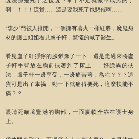
說法那是死了之後說下輩子不定就做不成男的了
啊！！！！這貨……這是要我死了也悲催啊……
“李少”門被人推開，一個擁有著火一樣紅唇，魔鬼身
材的護士姐姐看見盧子軒，驚慌的喊了醫生。
看見盧子軒猙獰的臉猶豫了一下，還是走過來將盧
子軒手臂放在胸前扶著到了床上……好詭異的扶
法，盧子軒一邊享受，一邊痛苦著，為啥？？？這
貨可是出了車禍，動一下就痛得要死，這麼扶能不
痛？？
眼睛死瞄著豐滿的胸部，一面腳軟全靠在護士身
上。