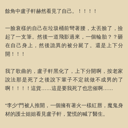
餘角中盧子軒赫然看見了自己。！！！！
一臉衰樣的自己在垃圾桶前彎著腰，太丟臉了，撿
起了一支筆。然後一道飛影過來，一個輪胎？？砸
在自己身上，然後詭異的被分屍了。還是上下分
開！！！
我了歌曲的，盧子軒黑化了，上下分開啊，按老家
說法那是死了之後說下輩子不定就做不成男的了
啊！！！！這貨……這是要我死了也悲催啊……
“李少”門被人推開，一個擁有著火一樣紅唇，魔鬼身
材的護士姐姐看見盧子軒，驚慌的喊了醫生。