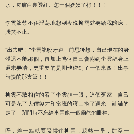
水，皮膚白裏透紅。怎一個妖嬈了得！！！
李雲龍禁不住淫蕩地想到今晚柳雲就要給我陪床，
賤笑不止。
“出去吧！”李雲龍咬牙道。前思後想，自己現在的身
體還不能那個，再加上為何自己會附到李雲龍身上
還未弄清，更重要的是剛他碰到了一個東西！出事
時撿的那支筆！！
柳雲不敢相信的看了李雲龍一眼，這個冤家，自己
可是花了大價錢才和當班的護士換了過來。訕訕的
走了，閉門時不忘給李雲龍一個幽怨的眼神。
呼，差一點就要緊摟住柳雲，親熱一番，肆意一