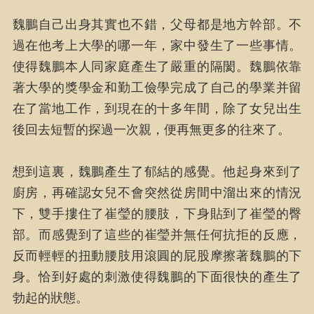
魏鵬自己出身其實也不錯，父母都是地方幹部。不
過在他考上大學的哪一年，家中發生了一些事情。
使得魏鵬本人同家庭產生了嚴重的隔閡。魏鵬依靠
著大學的獎學金和勤工儉學完成了自己的學業并留
在了當地工作，到現在的十多年間，除了女兒出生
後回去短暫的探過一次親，便再無更多的往來了。
想到這裏，魏鵬產生了郁結的感覺。他起身來到了
廚房，再確認女兒不會突然從房間中溜出來的情況
下，雙手摟住了崔瑩的腰肢，下身貼到了崔瑩的臀
部。而感覺到了這些的崔瑩并無任何抗拒的反應，
反而輕輕的扭動腰肢用滾圓的屁股摩擦著魏鵬的下
身。恰到好處的刺激使得魏鵬的下面很快的產生了
勃起的狀態。