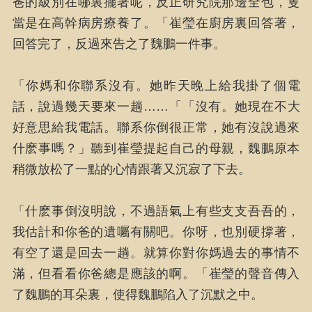
爸的級別在哪裏擺著呢，反正研究院那邊全包，隻
當是在高幹病房療養了。「崔瑩在廚房裏回答著，
回答完了，反過來告之了魏鵬一件事。
「你媽和你聯系沒有。她昨天晚上給我掛了個電
話，說過幾天要來一趟……「「沒有。她現在不大
好意思給我電話。聯系你倒很正常，她有沒說過來
什麽事嗎？」聽到崔瑩提起自己的母親，魏鵬原本
稍微放松了一點的心情跟著又沉寂了下去。
「什麽事倒沒明說，不過語氣上有些支支吾吾的，
我估計和你爸的遺囑有關吧。你呀，也別硬撐著，
有空了還是回去一趟。就算你對你媽過去的事情不
滿，但看看你爸總是應該的啊。「崔瑩的聲音傳入
了魏鵬的耳朵裏，使得魏鵬陷入了沉默之中。