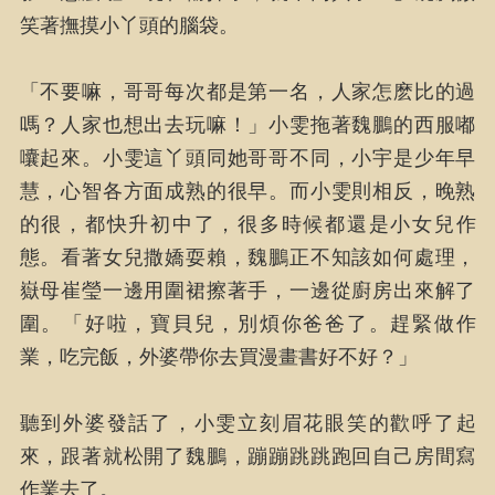
笑著撫摸小丫頭的腦袋。
「不要嘛，哥哥每次都是第一名，人家怎麽比的過
嗎？人家也想出去玩嘛！」小雯拖著魏鵬的西服嘟
囔起來。小雯這丫頭同她哥哥不同，小宇是少年早
慧，心智各方面成熟的很早。而小雯則相反，晚熟
的很，都快升初中了，很多時候都還是小女兒作
態。看著女兒撒嬌耍賴，魏鵬正不知該如何處理，
嶽母崔瑩一邊用圍裙擦著手，一邊從廚房出來解了
圍。「好啦，寶貝兒，別煩你爸爸了。趕緊做作
業，吃完飯，外婆帶你去買漫畫書好不好？」
聽到外婆發話了，小雯立刻眉花眼笑的歡呼了起
來，跟著就松開了魏鵬，蹦蹦跳跳跑回自己房間寫
作業去了。