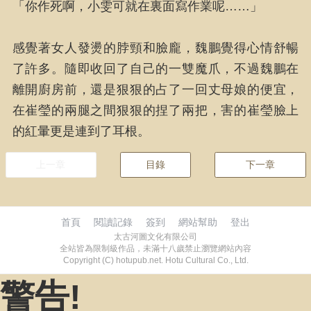
「你作死啊，小雯可就在裏面寫作業呢……」
感覺著女人發燙的脖頸和臉龐，魏鵬覺得心情舒暢
了許多。隨即收回了自己的一雙魔爪，不過魏鵬在
離開廚房前，還是狠狠的占了一回丈母娘的便宜，
在崔瑩的兩腿之間狠狠的捏了兩把，害的崔瑩臉上
的紅暈更是連到了耳根。
上一章
目錄
下一章
首頁
閱讀記錄
簽到
網站幫助
登出
太古河圖文化有限公司
全站皆為限制級作品，未滿十八歲禁止瀏覽網站內容
Copyright (C) hotupub.net. Hotu Cultural Co., Ltd.
警告!