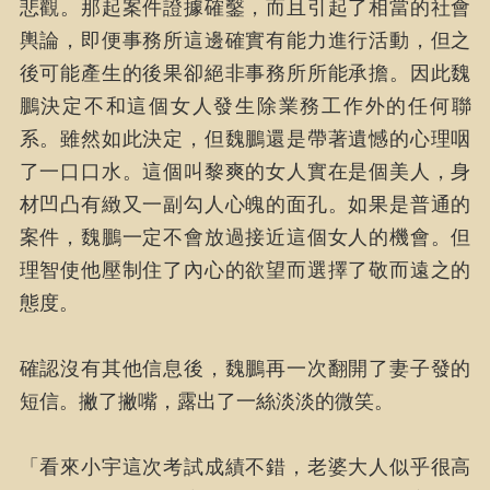
悲觀。那起案件證據確鑿，而且引起了相當的社會
輿論，即便事務所這邊確實有能力進行活動，但之
後可能產生的後果卻絕非事務所所能承擔。因此魏
鵬決定不和這個女人發生除業務工作外的任何聯
系。雖然如此決定，但魏鵬還是帶著遺憾的心理咽
了一口口水。這個叫黎爽的女人實在是個美人，身
材凹凸有緻又一副勾人心魄的面孔。如果是普通的
案件，魏鵬一定不會放過接近這個女人的機會。但
理智使他壓制住了內心的欲望而選擇了敬而遠之的
態度。
確認沒有其他信息後，魏鵬再一次翻開了妻子發的
短信。撇了撇嘴，露出了一絲淡淡的微笑。
「看來小宇這次考試成績不錯，老婆大人似乎很高