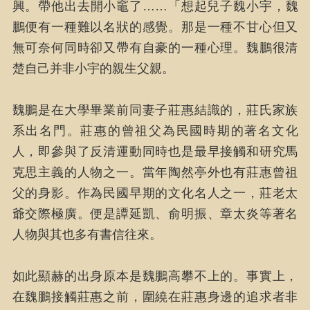
興。帶他出去開小竈了……「想起兒子魏小宇，魏
鵬便有一種難以名狀的感覺。那是一種不甘心但又
無可奈何同時卻又帶有自豪的一種心理。魏鵬很清
楚自己并非小宇的親生父親。
魏鵬是在大學畢業前同妻子莊惠結識的，莊氏家族
系出名門。莊惠的曾祖父為民國時期的著名文化
人，即參與了反清運動同時也是最早接觸和研究馬
克思主義的人物之一。當年陶然亭外也有莊惠曾祖
父的身影。作為民國早期的文化名人之一，莊老太
爺交際極廣。便是譚延凱、俞明振、章太炎等著名
人物與其也多有書信往來。
如此顯赫的出身原本是魏鵬高攀不上的。事實上，
在魏鵬接觸莊惠之前，圍繞在莊惠身邊的追求者非