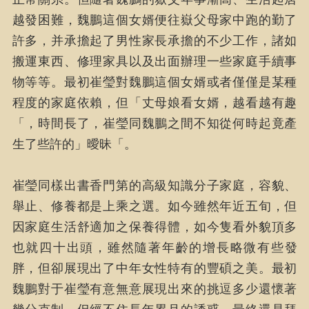
越發困難，魏鵬這個女婿便往嶽父母家中跑的勤了
許多，并承擔起了男性家長承擔的不少工作，諸如
搬運東西、修理家具以及出面辦理一些家庭手續事
物等等。最初崔瑩對魏鵬這個女婿或者僅僅是某種
程度的家庭依賴，但「丈母娘看女婿，越看越有趣
「，時間長了，崔瑩同魏鵬之間不知從何時起竟產
生了些許的」曖昧「。
崔瑩同樣出書香門第的高級知識分子家庭，容貌、
舉止、修養都是上乘之選。如今雖然年近五旬，但
因家庭生活舒適加之保養得體，如今隻看外貌頂多
也就四十出頭，雖然隨著年齡的增長略微有些發
胖，但卻展現出了中年女性特有的豐碩之美。最初
魏鵬對于崔瑩有意無意展現出來的挑逗多少還懷著