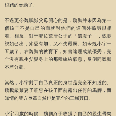
也跑的更勤了。
不過更令魏鵬嶽父母開心的是，魏鵬并未因為第一
個孩子不是自己的而就對他們的這個外孫另眼相
看。相反、對于哪位荒唐公子的「遺腹子「，魏鵬
視如己出，疼愛有加，又不失嚴厲。如今魏小宇十
五歲了。在魏鵬的教育下，知書達理成績優秀，完
全沒有親生父親身上的那種紈绔氣息，反倒同魏鵬
不差分毫。
當然，小宇對于自己真正的身世是完全不知道的。
魏鵬嚴禁妻子莊惠在孩子面前露出任何的馬腳，而
知情的雙方長輩自然也是完全的三緘其口。
小宇四歲的時候，魏鵬終于收獲了自己的親生骨肉