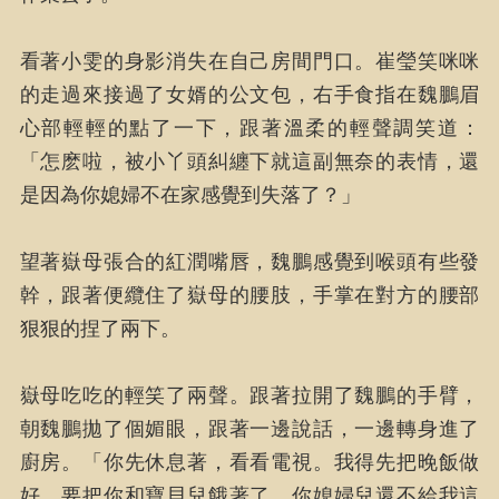
看著小雯的身影消失在自己房間門口。崔瑩笑咪咪
的走過來接過了女婿的公文包，右手食指在魏鵬眉
心部輕輕的點了一下，跟著溫柔的輕聲調笑道：
「怎麽啦，被小丫頭糾纏下就這副無奈的表情，還
是因為你媳婦不在家感覺到失落了？」
望著嶽母張合的紅潤嘴唇，魏鵬感覺到喉頭有些發
幹，跟著便纜住了嶽母的腰肢，手掌在對方的腰部
狠狠的捏了兩下。
嶽母吃吃的輕笑了兩聲。跟著拉開了魏鵬的手臂，
朝魏鵬拋了個媚眼，跟著一邊說話，一邊轉身進了
廚房。「你先休息著，看看電視。我得先把晚飯做
好。要把你和寶貝兒餓著了，你媳婦兒還不給我這