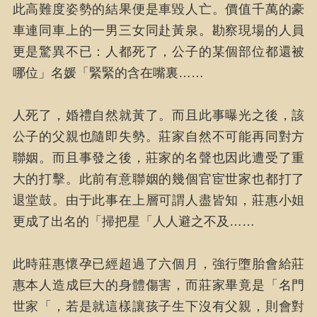
此高難度姿勢的結果便是車毀人亡。價值千萬的豪
車連同車上的一男三女同赴黃泉。勘察現場的人員
更是驚異不已：人都死了，公子的某個部位都還被
哪位」名媛「緊緊的含在嘴裏……
人死了，婚禮自然就黃了。而且此事曝光之後，該
公子的父親也隨即失勢。莊家自然不可能再同對方
聯姻。而且事發之後，莊家的名聲也因此遭受了重
大的打擊。此前有意聯姻的幾個官宦世家也都打了
退堂鼓。由于此事在上層可謂人盡皆知，莊惠小姐
更成了出名的「掃把星「人人避之不及……
此時莊惠懷孕已經超過了六個月，強行墮胎會給莊
惠本人造成巨大的身體傷害，而莊家畢竟是「名門
世家「，若是就這樣讓孩子生下沒有父親，則會對