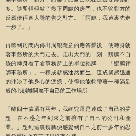
多。隨即輕輕敲了幾下周鯤的房門，也不管對方的
反應便徑直大聲的告之對方。「阿鯤，我這裏先走
一步了。」
再聽到房間內傳出周鯤隨意的應答聲後，便轉身朝
著事務所的大門走去。走出大門的一刻，魏鵬不自
覺的轉身看了看事務所上的單位銘牌——「鯤鵬律
師事務所」。一種成就感油然而生。這成就感迅速
的沖淡了他身心的疲憊，使得他能夠帶著一種滿足
般的心態離開屬于自己的工作場所。
「離四十歲還有兩年，我終究還是達成了自己的夢
想，在不惑之年到來之前擁有了自己的公司和產
業。」想到這裏魏鵬便感覺到自己之前十多年的忍