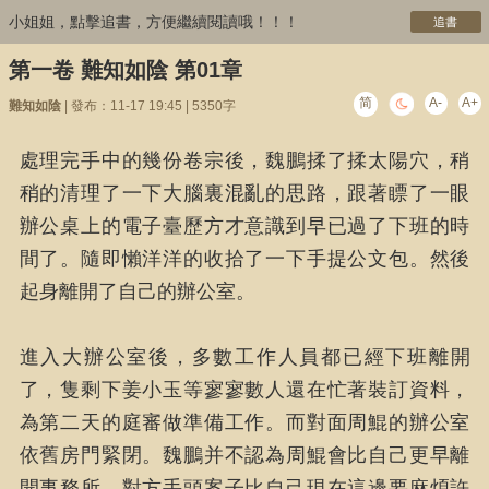
小姐姐，點擊追書，方便繼續閱讀哦！！！
追書
第一卷 難知如陰 第01章
简
A-
A+
難知如陰
| 發布：11-17 19:45 | 5350字
處理完手中的幾份卷宗後，魏鵬揉了揉太陽穴，稍
稍的清理了一下大腦裏混亂的思路，跟著瞟了一眼
辦公桌上的電子臺歷方才意識到早已過了下班的時
間了。隨即懶洋洋的收拾了一下手提公文包。然後
起身離開了自己的辦公室。
進入大辦公室後，多數工作人員都已經下班離開
了，隻剩下姜小玉等寥寥數人還在忙著裝訂資料，
為第二天的庭審做準備工作。而對面周鯤的辦公室
依舊房門緊閉。魏鵬并不認為周鯤會比自己更早離
開事務所，對方手頭案子比自己現在這邊要麻煩許