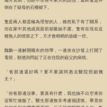
幾分克制，但經不住長年累月的誘惑，最終還是拜
倒在了嶽母的石榴裙下。
隻是兩人都是極為理智的人，雖然私下有了關系，
但在家中其他成員面前卻嚴絲不露。隻有在現在這
種無人的情形之下，方才會稍稍的放縱一些。
魏鵬一邊解開襯衣的領帶，一邊坐在沙發上打開了
電視，順便詢問起了正在住院的嶽父的病情。
「爸那邊還好嗎？要不要讓阿惠去醫院照顧幾
天？」
「你爸那邊沒事。要真有什麽，我也抽不出空來你
這幫忙做飯了。醫生那邊無非考慮個謹慎。畢竟你