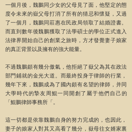
一個月後，魏鵬同少女的父母見了面，他堅定的態
度令未來的嶽父母打消了所有的猜忌和懷疑，又過
了一個月，魏鵬同莊惠在民政局領取了結婚證書。
而直到數年後魏鵬獲取了法學碩士的學位正式進入
法律界開始自己的創業之旅時，方才發覺妻子娘家
的真正背景以及擁有的強大能量。
不過魏鵬頗有幾分傲氣，他拒絕了嶽父為其在政法
部門鋪就的金光大道。而最終投身于律師的行業，
幾年下來，魏鵬成為了國內頗有名望的律師，并同
大學時代的摯友周鯤一同開創了屬于他們自己的
「鯤鵬律師事務所「。
這一切都是依靠魏鵬自身的努力完成的，也因此，
妻子的娘家人對其又高看了幾分，嶽母往女婿家裏