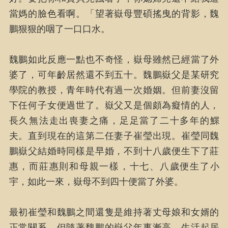
當媽的臉色看啊。「望著嶽母豐碩搖曳的背影，魏
鵬狠狠的咽了一口口水。
魏鵬如此反應一點也不奇怪，嶽母雖然已經當了外
婆了，可年齡居然還不到五十。魏鵬嶽父是某研究
學院的教授，青年時代有過一次婚姻。但前妻沒留
下任何子女便過世了。嶽父又是個頗為癡情的人，
長久無法走出喪妻之痛，足足當了二十多年的鰥
夫。直到現在的這第二任妻子崔瑩出現。崔瑩同魏
鵬嶽父結婚時同樣是早婚，不到十八歲便生下了莊
惠，而莊惠則和母親一樣，十七、八歲便生了小
宇，如此一來，嶽母不到四十便當了外婆。
最初崔瑩和魏鵬之間還隻是維持著丈母娘和女婿的
正常關系。但隨著魏鵬的嶽父年事漸高、生活起居