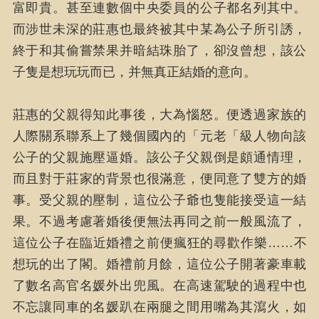
富即貴。甚至連數個中央委員的公子都名列其中。
而涉世未深的莊惠也最終被其中某為公子所引誘，
終于和其偷嘗禁果并暗結珠胎了，卻沒曾想，該公
子隻是想玩玩而已，并無真正結婚的意向。
莊惠的父親得知此事後，大為惱怒。便透過家族的
人際關系聯系上了幾個國內的「元老「級人物向該
公子的父親施壓逼婚。該公子父親倒是頗通情理，
而且對于莊家的背景也很滿意，便同意了雙方的婚
事。受父親的壓制，這位公子爺也隻能接受這一結
果。不過考慮著婚後便無法再同之前一般風流了，
這位公子在臨近婚禮之前便瘋狂的尋歡作樂……不
想玩的出了閣。婚禮前月餘，這位公子開著豪車載
了數名高官名媛外出兜風。在高速駕駛的過程中也
不忘讓同車的名媛趴在兩腿之間用嘴為其瀉火，如