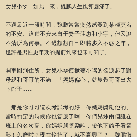
女兒小雯。如此一來，魏鵬人生也算圓滿了。
不過最近一段時間，魏鵬常常突然感覺到某種莫名
的不安。這種不安來自于妻子莊惠和小宇，但又說
不清所為何事。不過想想自己即將步入不惑之年，
也許是男性更年期的提前到來也未可知了。
開車回到住所，女兒小雯便撅著小嘴的發洩起了對
母親和哥哥的不滿。「媽媽偏心，就隻帶哥哥出去
下館子……」
「那是你哥哥這次考試考的好，你媽媽獎勵他的。
當時約定的時候你也答應了啊，你們兄妹兩個誰在
班上的名次高，你媽媽就獎勵誰，帶他下館子看電
影！怎麽啦？現在輸掉了，就不高興了？」魏鵬微