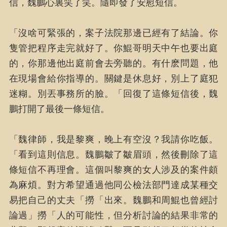
信，魏鵬心裏笑了笑。隨即發了安慰短信。
「沒啥可緊張的，案子法院那邊已經有了結論。你
隻管把程序走完就好了。你鯤哥明天中午也要出庭
的，你那邊他出庭前會去旁聽的。有什麽問題，他
在現場會給你指導的。關鍵是休息好，別上了庭犯
迷糊。別丟事務所的臉。「回復了這條短信後，魏
鵬打開了最後一條短信。
「魏律師，我是黎爽，晚上有空沒？我請你吃飯。
「看到這則信息。魏鵬皺了皺眉頭，然後刪除了這
條短信不再理會。這個叫黎爽的女人涉及的案件頗
為麻煩。對方希望通過他同公檢法部門達成某種交
易把自己的丈夫「撈「出來。魏鵬和周鯤也曾經討
論過」撈「人的可能性，但分析討論的結果非常的