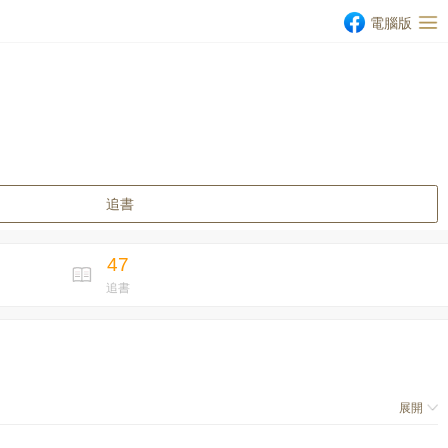
電腦版
追書
47
追書
展開