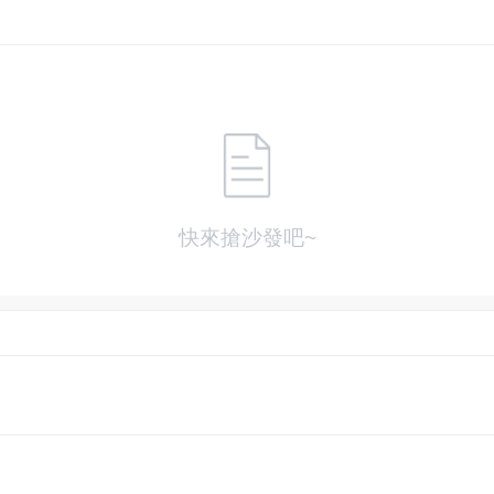
快來搶沙發吧~