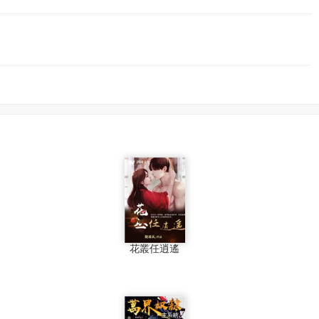
花叢任逍遙