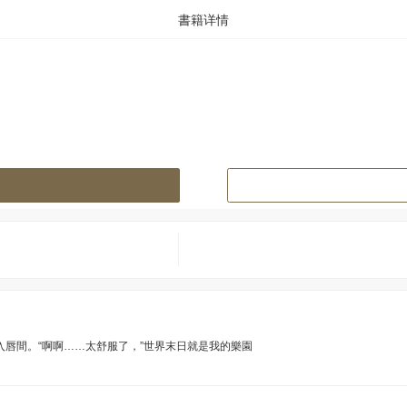
書籍详情
唇間。“啊啊……太舒服了，”世界末日就是我的樂園