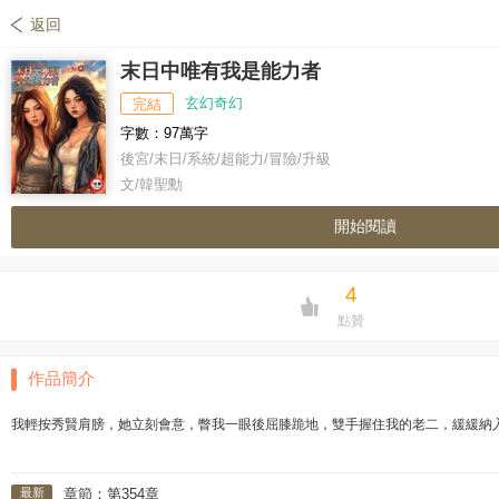
返回
末日中唯有我是能力者
玄幻奇幻
完結
字數：97萬字
後宮/末日/系統/超能力/冒險/升級
文/韓聖勳
開始閱讀
4
點贊
作品簡介
我輕按秀賢肩膀，她立刻會意，瞥我一眼後屈膝跪地，雙手握住我的老二，緩緩納入
最新
章節：第354章