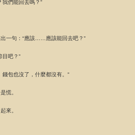
？我們能回去嗎？”
出一句：“應該……應該能回去吧？”
目吧？”
，錢包也沒了，什麼都沒有。”
全是慌。
了起來。