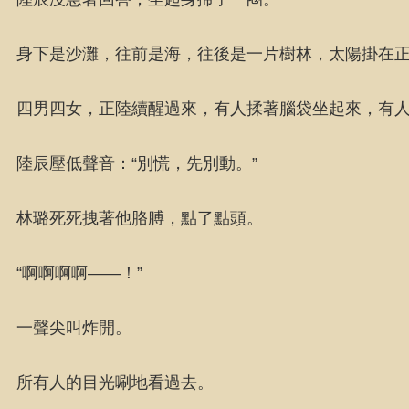
身下是沙灘，往前是海，往後是一片樹林，太陽掛在
四男四女，正陸續醒過來，有人揉著腦袋坐起來，有
陸辰壓低聲音：“別慌，先別動。”
林璐死死拽著他胳膊，點了點頭。
“啊啊啊啊——！”
一聲尖叫炸開。
所有人的目光唰地看過去。