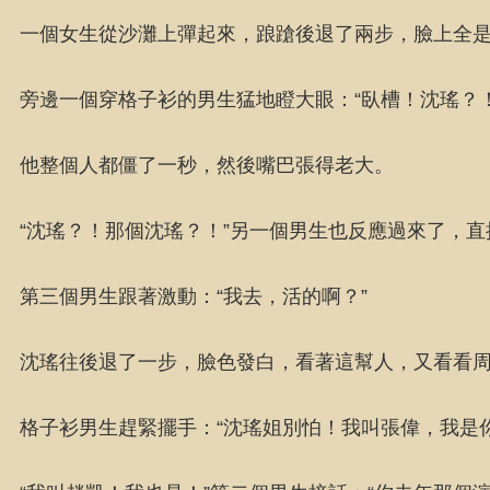
一個女生從沙灘上彈起來，踉蹌後退了兩步，臉上全
旁邊一個穿格子衫的男生猛地瞪大眼：“臥槽！沈瑤？！
他整個人都僵了一秒，然後嘴巴張得老大。
“沈瑤？！那個沈瑤？！”另一個男生也反應過來了，直
第三個男生跟著激動：“我去，活的啊？”
沈瑤往後退了一步，臉色發白，看著這幫人，又看看周
格子衫男生趕緊擺手：“沈瑤姐別怕！我叫張偉，我是