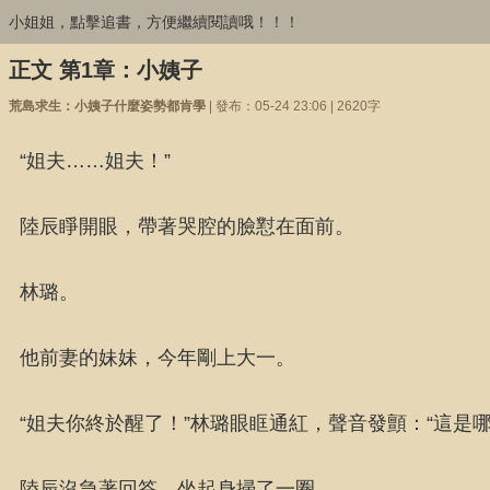
小姐姐，點擊追書，方便繼續閱讀哦！！！
正文 第1章：小姨子
荒島求生：小姨子什麼姿勢都肯學
| 發布：05-24 23:06 | 2620字
“姐夫……姐夫！”
陸辰睜開眼，帶著哭腔的臉懟在面前。
林璐。
他前妻的妹妹，今年剛上大一。
“姐夫你終於醒了！”林璐眼眶通紅，聲音發顫：“這是
陸辰沒急著回答，坐起身掃了一圈。