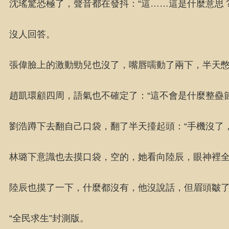
沈瑤驚恐極了，聲音都在發抖：“這……這是什麼意思
沒人回答。
張偉臉上的激動勁兒也沒了，嘴唇嚅動了兩下，半天憋
趙凱環顧四周，語氣也不確定了：“這不會是什麼整蠱節
劉浩蹲下去翻自己口袋，翻了半天擡起頭：“手機沒了
林璐下意識也去摸口袋，空的，她看向陸辰，眼神裡
陸辰也摸了一下，什麼都沒有，他沒說話，但眉頭皺
“全民求生”封測版。