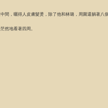
正中間，曬得人皮膚髮燙，除了他和林璐，周圍還躺著八
人茫然地看著四周。