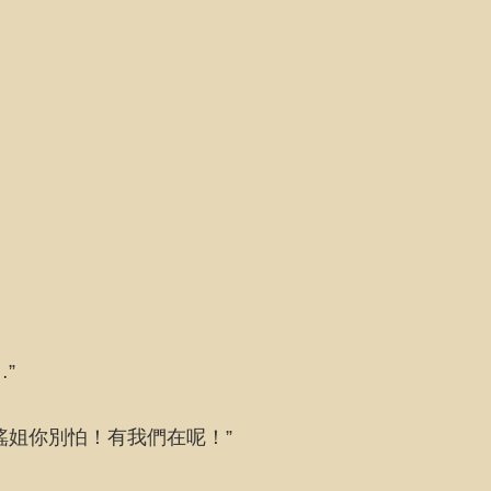
”
瑤姐你別怕！有我們在呢！”