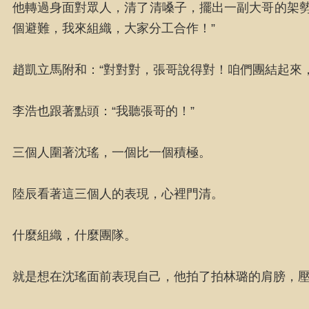
他轉過身面對眾人，清了清嗓子，擺出一副大哥的架勢
個避難，我來組織，大家分工合作！”
趙凱立馬附和：“對對對，張哥說得對！咱們團結起來
李浩也跟著點頭：“我聽張哥的！”
三個人圍著沈瑤，一個比一個積極。
陸辰看著這三個人的表現，心裡門清。
什麼組織，什麼團隊。
就是想在沈瑤面前表現自己，他拍了拍林璐的肩膀，壓