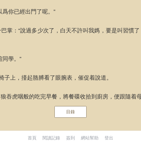
以爲你已經出門了呢。”
巴掌：“說過多少次了，白天不許叫我媽，要是叫習慣
同學。”
的椅子上，擡起胳膊看了眼腕表，催促着說道。
！狼吞虎咽般的吃完早餐，將餐碟收拾到廚房，便跟隨着
目錄
首頁
閱讀記錄
簽到
網站幫助
登出