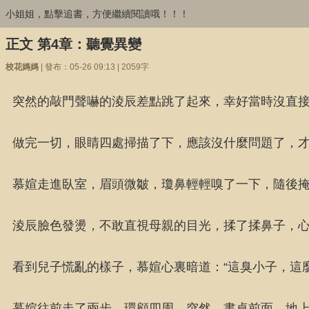
小姐姐，點擊追書，方便繼續閱讀哦！！！
正文 第4章：聽覺異變
校花媽媽
| 發布：05-26 09:13 | 2059字
突然的敲門聲嚇的淩辰差點跳了起來，幸好當時沒直
做完一切，眼睛四處掃描了下，應該沒什麼問題了，才
慕媗走進臥室，眉頭微皺，瓊鼻輕輕嗅了一下，隨後掩
淩辰臉色發燙，不敢直視母親的目光，揉了揉鼻子，心
看到兒子慌亂的樣子，慕媗心裏暗道：“這臭小子，這
慕媗往前走了兩步，環顧四周。突然，書桌前面，地