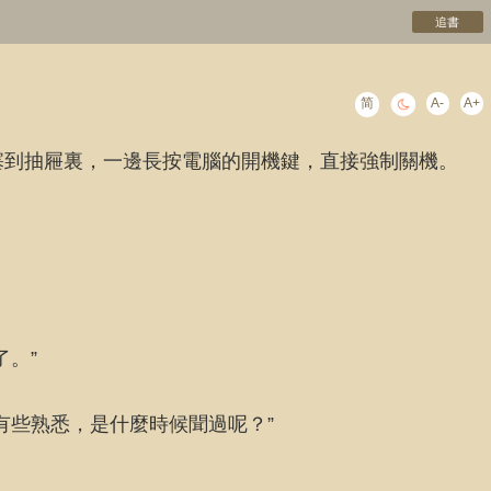
追書
简
A-
A+
塞到抽屜裏，一邊長按電腦的開機鍵，直接強制關機。
。”
有些熟悉，是什麼時候聞過呢？”