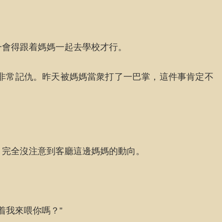
一會得跟着媽媽一起去學校才行。
非常記仇。昨天被媽媽當衆打了一巴掌，這件事肯定不
，完全沒注意到客廳這邊媽媽的動向。
着我來喂你嗎？”