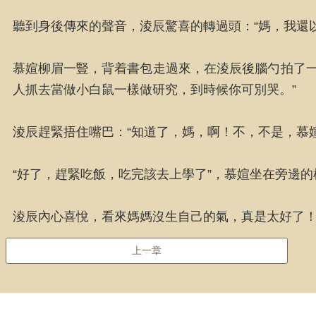
聽到身後傳來的聲音，淩辰驚喜的轉過頭：“媽，我還
慕媗柳眉一豎，背着書包走過來，在淩辰後腦勺拍了一
人抓去當做小白鼠一樣做研究，到時候你可別哭。”
淩辰趕緊捂住嘴巴：“知道了，媽，啊！不，不是，慕媗
“好了，趕緊吃飯，吃完該去上學了”，慕媗坐在旁邊
淩辰內心喜悅，看來媽媽沒生自己的氣，真是太好了
上一章