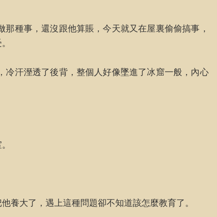
做那種事，還沒跟他算賬，今天就又在屋裏偷偷搞事，
受。
，冷汗溼透了後背，整個人好像墜進了冰窟一般，內心
室。
把他養大了，遇上這種問題卻不知道該怎麼教育了。