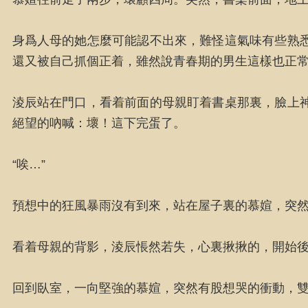
身爲人母的她怎麼可能認不出來，難怪這氣味有些熟
還又被自己抓個正着，雖然說青春期的男生這樣也正
淩辰站在門口，看着前面的母親盯着書桌那裏，臉上
絕望的吶喊：壞！這下完蛋了。
“唉…”
預想中的狂風暴雨沒有到來，站在屋子裏的慕媗，突
看着母親的背影，淩辰悵然若失，心裏揪揪的，開始
回到臥室，一向堅強的慕媗，突然有股想哭的衝動，