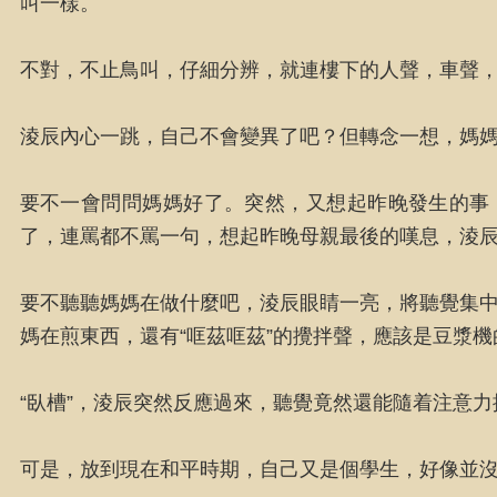
叫一樣。
不對，不止鳥叫，仔細分辨，就連樓下的人聲，車聲
淩辰內心一跳，自己不會變異了吧？但轉念一想，媽
要不一會問問媽媽好了。突然，又想起昨晚發生的事
了，連罵都不罵一句，想起昨晚母親最後的嘆息，淩
要不聽聽媽媽在做什麼吧，淩辰眼睛一亮，將聽覺集中
媽在煎東西，還有“哐茲哐茲”的攪拌聲，應該是豆漿機
“臥槽”，淩辰突然反應過來，聽覺竟然還能隨着注意
可是，放到現在和平時期，自己又是個學生，好像並