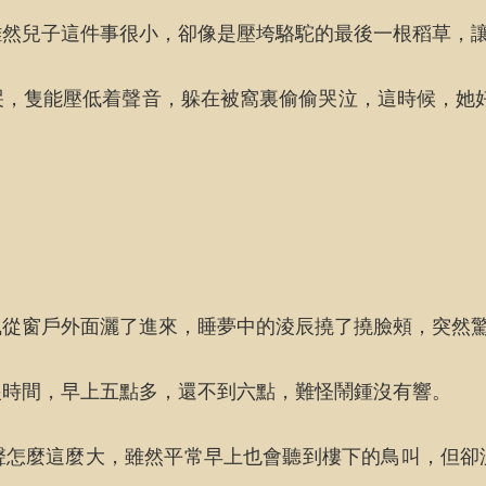
雖然兒子這件事很小，卻像是壓垮駱駝的最後一根稻草，
，隻能壓低着聲音，躲在被窩裏偷偷哭泣，這時候，她
風從窗戶外面灑了進來，睡夢中的淩辰撓了撓臉頰，突然
眼時間，早上五點多，還不到六點，難怪鬧鍾沒有響。
聲怎麼這麼大，雖然平常早上也會聽到樓下的鳥叫，但卻