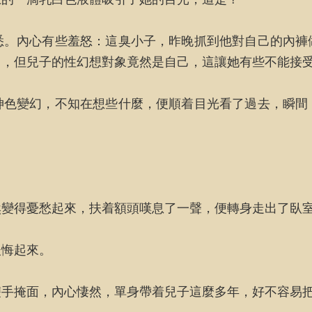
悉。內心有些羞怒：這臭小子，昨晚抓到他對自己的內褲
常，但兒子的性幻想對象竟然是自己，這讓她有些不能接
神色變幻，不知在想些什麼，便順着目光看了過去，瞬間
然變得憂愁起來，扶着額頭嘆息了一聲，便轉身走出了臥
後悔起來。
雙手掩面，內心悽然，單身帶着兒子這麼多年，好不容易