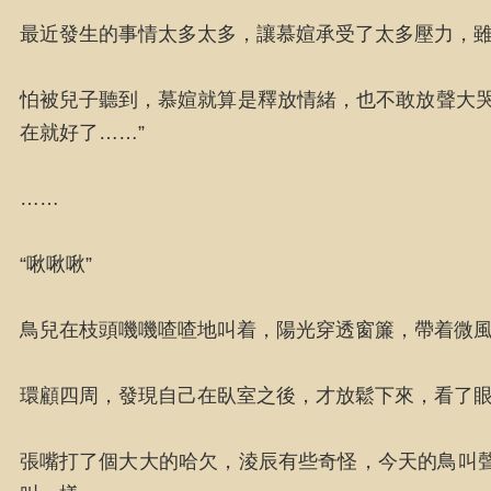
最近發生的事情太多太多，讓慕媗承受了太多壓力，
怕被兒子聽到，慕媗就算是釋放情緒，也不敢放聲大哭
在就好了……”
……
“啾啾啾”
鳥兒在枝頭嘰嘰喳喳地叫着，陽光穿透窗簾，帶着微
環顧四周，發現自己在臥室之後，才放鬆下來，看了
張嘴打了個大大的哈欠，淩辰有些奇怪，今天的鳥叫