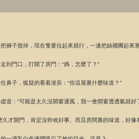
接把褲子脫掉，現在隻要拉起來就行，一邊把絲襪團起來
走到門口，打開了房門：“媽，怎麼了？”
住鼻子，狐疑的看着淩辰：“你這屋裏什麼味道？”
虛道：“可能是太久沒開窗通風，我一會開窗透透氣就好了
麼久才開門，肯定沒幹啥好事。而且房間裏的味道，好像
上的一滴乳白色液體吸引了她的目光，這是？