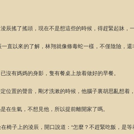
，淩辰搖了搖頭，現在不是想這些的時候，得趕緊起牀，
辰一直以來的了解，林翔就像條毒蛇一樣，不僅陰險，還
，已沒有媽媽的身影，隻有餐桌上放着做好的早餐。
特定位置的聲音，剛才洗漱的時候，他腦子裏胡思亂想着
媽是在生氣，不想見他，所以提前離開家了嗎。
坐在椅子上的淩辰，開口說道：“怎麼？不趕緊吃飯，是等