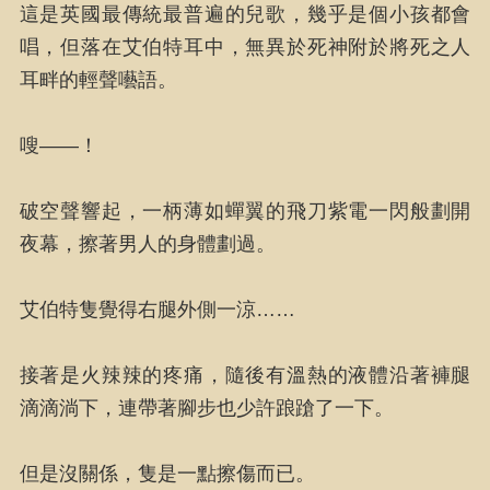
這是英國最傳統最普遍的兒歌，幾乎是個小孩都會
唱，但落在艾伯特耳中，無異於死神附於將死之人
耳畔的輕聲囈語。
嗖——！
破空聲響起，一柄薄如蟬翼的飛刀紫電一閃般劃開
夜幕，擦著男人的身體劃過。
艾伯特隻覺得右腿外側一涼……
接著是火辣辣的疼痛，隨後有溫熱的液體沿著褲腿
滴滴淌下，連帶著腳步也少許踉蹌了一下。
但是沒關係，隻是一點擦傷而已。