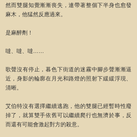
然而雙腿知覺漸漸喪失，連帶著整個下半身也愈發
麻木，他猛然反應過來。
是麻醉劑！
噠、噠、噠……
歌聲沒有停止，暮色下街道的迷霧中腳步聲漸漸逼
近，身影的輪廓在月光和路燈的照射下緩緩浮現、
清晰。
艾伯特沒有選擇繼續逃跑，他的雙腿已經暫時性廢
掉了，就算雙手依舊可以繼續爬行也無濟於事，反
而還有可能會激起對方的殺意。