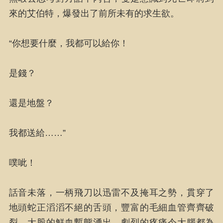
來的艾伯特，爆發出了前所未有的求生欲。
“你想要什麼，我都可以給你！
是錢？
還是地盤？
我都送給……”
噗呲！
話音未落，一柄飛刀以迅雷不及掩耳之勢，貫穿了
地頭蛇正滔滔不絕的舌頭，豐富的毛細血管齊齊破
裂，大股的鮮血暫態湧出，劇烈的疼痛令大腦都為