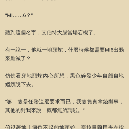
“MI……6？”
聽到這個名字，艾伯特大腦當場宕機了。
有一說一，他就一地頭蛇，什麼時候都需要MI6出動
來剿滅了？
仿佛看穿地頭蛇內心所想，黑色碎發少年自顧自地
繼續說下去。
“嘛，隻是任務這麼要求而已，我隻負責拿錢辦事，
其他的對我來說一概都無所謂啦。”
俯視著地上癱倒不起的地頭蛇，塞拉貝爾用夾在指