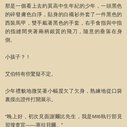
那是一個看上去約莫高中生年紀的少年，一頭黑色
的碎發膚色白淨，貼身的白襯衫外套了一件黑色的
西裝馬甲，雙手戴著黑色的手套，右手食指與中指
的指縫間夾著兩柄銀質的飛刀，隨意的垂落在身
側。
小孩子？！
艾伯特有些驚疑不定。
少年禮貌地微笑著小幅度欠了欠身，熟練地從口袋
裏摸出證件打開展示。
“晚上好，初次見面謝爾比先生，我是MI6執行部見
習搜查官——塞拉貝爾。”