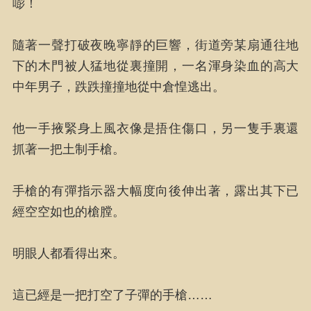
嘭！
隨著一聲打破夜晚寧靜的巨響，街道旁某扇通往地
下的木門被人猛地從裏撞開，一名渾身染血的高大
中年男子，跌跌撞撞地從中倉惶逃出。
他一手掖緊身上風衣像是捂住傷口，另一隻手裏還
抓著一把土制手槍。
手槍的有彈指示器大幅度向後伸出著，露出其下已
經空空如也的槍膛。
明眼人都看得出來。
這已經是一把打空了子彈的手槍……