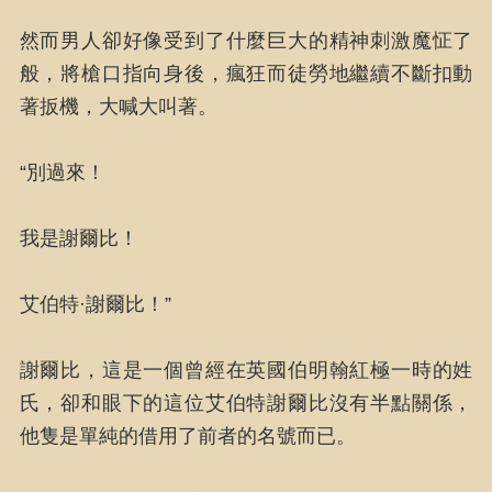
然而男人卻好像受到了什麼巨大的精神刺激魔怔了
般，將槍口指向身後，瘋狂而徒勞地繼續不斷扣動
著扳機，大喊大叫著。
“別過來！
我是謝爾比！
艾伯特·謝爾比！”
謝爾比，這是一個曾經在英國伯明翰紅極一時的姓
氏，卻和眼下的這位艾伯特謝爾比沒有半點關係，
他隻是單純的借用了前者的名號而已。