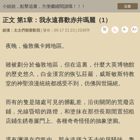
小姐姐，點擊追書，方便繼續閱讀哦！！！
追書
正文 第1章：我永遠喜歡赤井瑪麗（1）
简
A-
A+
綜漫：太太們都喜歡我
| 發布：05-17 21:23 | 2339字
夜晚，倫敦佩卡姆地區。
雖被劃分於倫敦地區，但在這裏，什麼大英博物館
的歷史悠久，白金漢宮的恢弘莊嚴，威斯敏斯特教
堂的神聖浪漫統統都感受不到，仿佛與世隔絕。
而有的隻是隨處可見的髒亂差，沿街關閉的荒廢店
鋪，光線昏暗的路燈，和塗抹在那些長期閒置招租
店鋪生銹卷簾門上、各種奇奇怪怪的抽象塗鴉。
還有彌漫在空氣中、那永遠揮之不去的尿騷味，隻