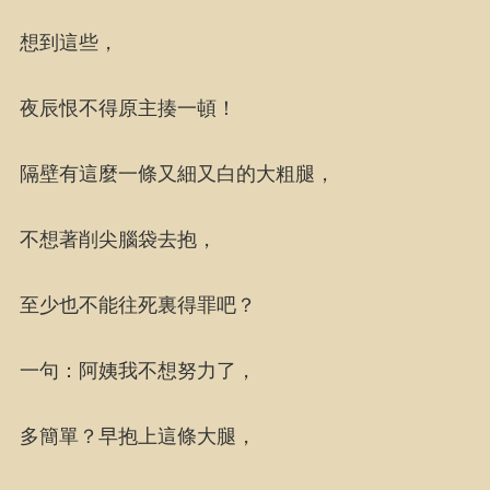
想到這些，
夜辰恨不得原主揍一頓！
隔壁有這麼一條又細又白的大粗腿，
不想著削尖腦袋去抱，
至少也不能往死裏得罪吧？
一句：阿姨我不想努力了，
多簡單？早抱上這條大腿，