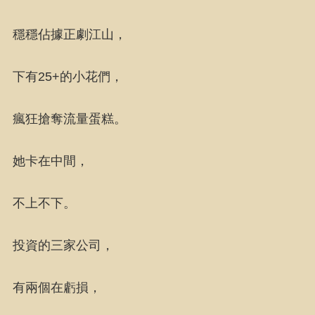
穩穩佔據正劇江山，
下有25+的小花們，
瘋狂搶奪流量蛋糕。
她卡在中間，
不上不下。
投資的三家公司，
有兩個在虧損，