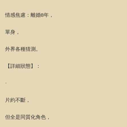
情感焦慮：離婚8年，
單身，
外界各種猜測。
【詳細狀態】：
·
片約不斷，
但全是同質化角色，