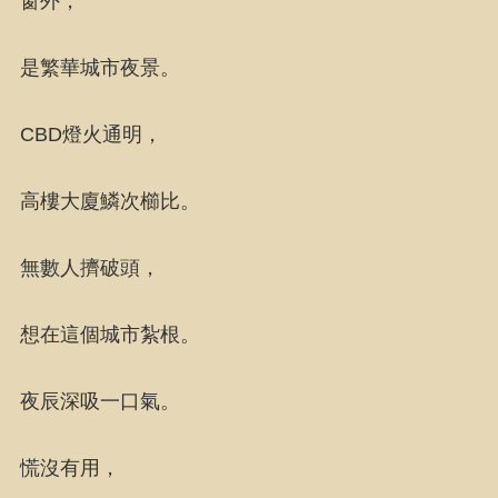
窗外，
是繁華城市夜景。
CBD燈火通明，
高樓大廈鱗次櫛比。
無數人擠破頭，
想在這個城市紮根。
夜辰深吸一口氣。
慌沒有用，