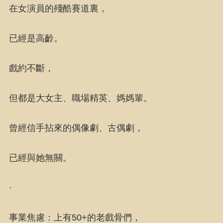
在女演員的殘酷賽道裏，
已經是高齡。
戲約不斷，
但都是大女主、職場精英、媽媽輩。
曾經信手拈來的偶像劇、古偶劇，
已經與她無關。
·
事業焦慮：上有50+的老戲骨們，