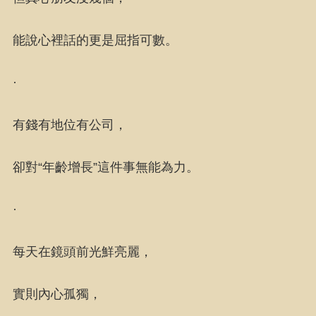
能說心裡話的更是屈指可數。
·
有錢有地位有公司，
卻對“年齡增長”這件事無能為力。
·
每天在鏡頭前光鮮亮麗，
實則內心孤獨，