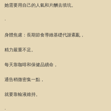
她需要用自己的人氣和片酬去填坑。
·
身體焦慮：長期節食導緻基礎代謝紊亂，
精力嚴重不足。
每天靠咖啡和保健品續命，
通告稍微密集一點，
就要靠輸液維持。
·