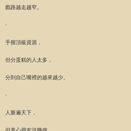
戲路越走越窄。
·
手握頂級資源，
但分蛋糕的人太多，
分到自己嘴裡的越來越少。
·
人脈遍天下，
但真心朋友沒幾個，