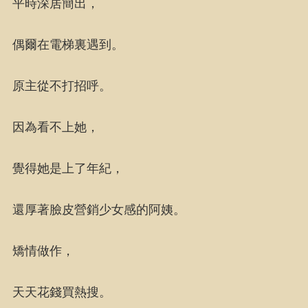
平時深居簡出，
偶爾在電梯裏遇到。
原主從不打招呼。
因為看不上她，
覺得她是上了年紀，
還厚著臉皮營銷少女感的阿姨。
矯情做作，
天天花錢買熱搜。