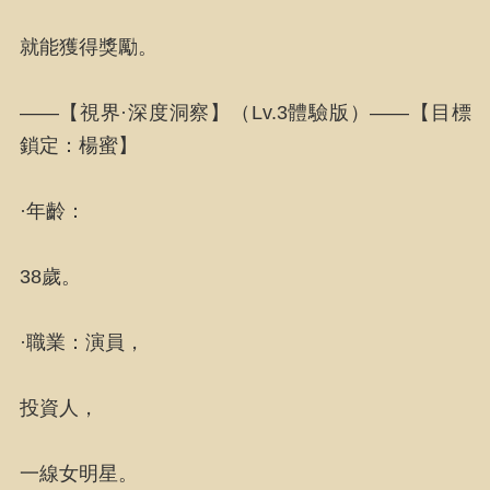
就能獲得獎勵。
——【視界·深度洞察】（Lv.3體驗版）——【目標
鎖定：楊蜜】
·年齡：
38歲。
·職業：演員，
投資人，
一線女明星。