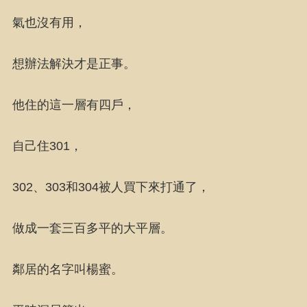
氣也沒有用，
想辦法解決才是正事。
他住的這一層有四戶，
自己住301，
302、303和304被人買下來打通了，
做成一套三百多平的大平層。
鄰居的名字叫楊蜜。