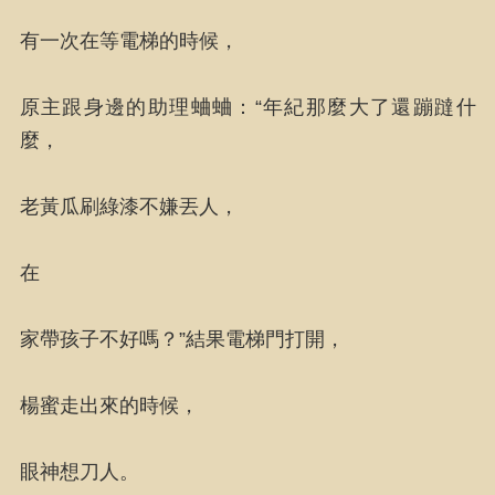
有一次在等電梯的時候，
原主跟身邊的助理蛐蛐：“年紀那麼大了還蹦躂什
麼，
老黃瓜刷綠漆不嫌丟人，
在
家帶孩子不好嗎？”結果電梯門打開，
楊蜜走出來的時候，
眼神想刀人。