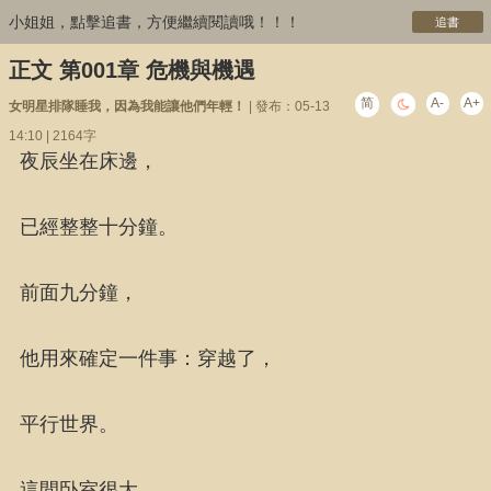
小姐姐，點擊追書，方便繼續閱讀哦！！！
追書
正文 第001章 危機與機遇
简
A-
A+
女明星排隊睡我，因為我能讓他們年輕！
| 發布：05-13
14:10 | 2164字
夜辰坐在床邊，
已經整整十分鐘。
前面九分鐘，
他用來確定一件事：穿越了，
平行世界。
這間卧室很大，