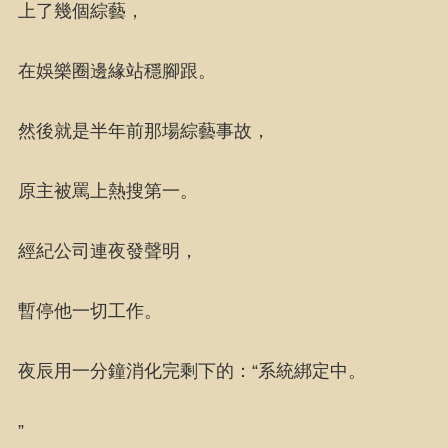
上了幾個綜藝，
在娛樂圈邊緣站穩腳跟。
然後就是半年前那場綜藝事故，
原主被罵上熱搜第一。
經紀公司連夜發聲明，
暫停他一切工作。
夜辰用一分鐘消化完剩下的：“系統綁定中。
”