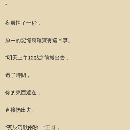
”
夜辰愣了一秒，
原主的記憶裏確實有這回事。
“明天上午12點之前搬出去，
過了時間，
你的東西還在，
直接扔出去。
”夜辰沉默兩秒：“王哥，