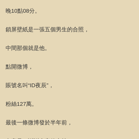
晚10點08分。
鎖屏壁紙是一張五個男生的合照，
中間那個就是他。
點開微博，
賬號名叫“ID夜辰”，
粉絲127萬。
最後一條微博發於半年前，