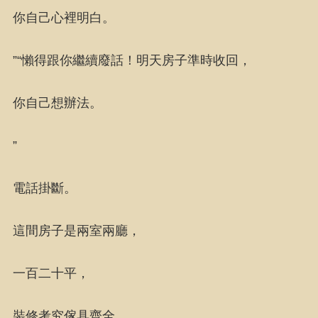
你自己心裡明白。
”“懶得跟你繼續廢話！明天房子準時收回，
你自己想辦法。
”
電話掛斷。
這間房子是兩室兩廳，
一百二十平，
裝修考究傢具齊全。