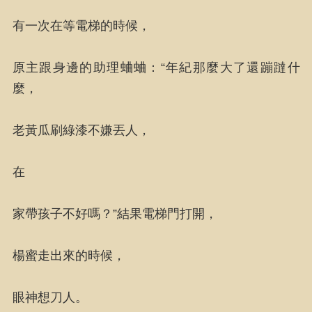
有一次在等電梯的時候，
原主跟身邊的助理蛐蛐：“年紀那麼大了還蹦躂什
麼，
老黃瓜刷綠漆不嫌丟人，
在
家帶孩子不好嗎？”結果電梯門打開，
楊蜜走出來的時候，
眼神想刀人。