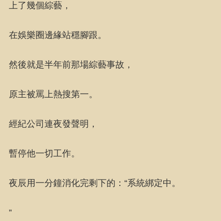
上了幾個綜藝，
在娛樂圈邊緣站穩腳跟。
然後就是半年前那場綜藝事故，
原主被罵上熱搜第一。
經紀公司連夜發聲明，
暫停他一切工作。
夜辰用一分鐘消化完剩下的：“系統綁定中。
”