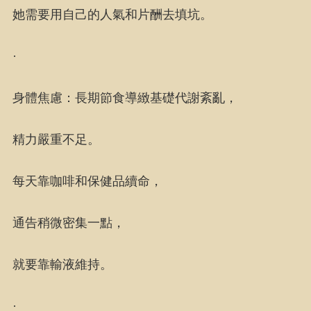
她需要用自己的人氣和片酬去填坑。
·
身體焦慮：長期節食導緻基礎代謝紊亂，
精力嚴重不足。
每天靠咖啡和保健品續命，
通告稍微密集一點，
就要靠輸液維持。
·