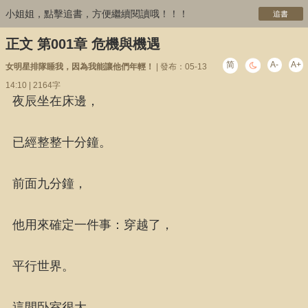
小姐姐，點擊追書，方便繼續閱讀哦！！！
追書
正文 第001章 危機與機遇
简
A-
A+
女明星排隊睡我，因為我能讓他們年輕！
| 發布：05-13
14:10 | 2164字
夜辰坐在床邊，
已經整整十分鐘。
前面九分鐘，
他用來確定一件事：穿越了，
平行世界。
這間卧室很大，