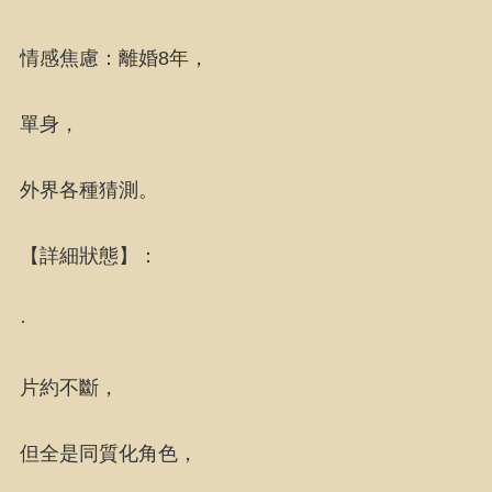
情感焦慮：離婚8年，
單身，
外界各種猜測。
【詳細狀態】：
·
片約不斷，
但全是同質化角色，