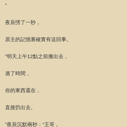
”
夜辰愣了一秒，
原主的記憶裏確實有這回事。
“明天上午12點之前搬出去，
過了時間，
你的東西還在，
直接扔出去。
”夜辰沉默兩秒：“王哥，