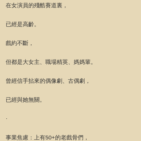
在女演員的殘酷賽道裏，
已經是高齡。
戲約不斷，
但都是大女主、職場精英、媽媽輩。
曾經信手拈來的偶像劇、古偶劇，
已經與她無關。
·
事業焦慮：上有50+的老戲骨們，