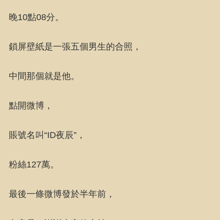
晚10點08分。
鎖屏壁紙是一張五個男生的合照，
中間那個就是他。
點開微博，
賬號名叫“ID夜辰”，
粉絲127萬。
最後一條微博發於半年前，