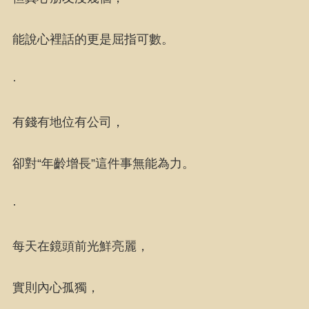
能說心裡話的更是屈指可數。
·
有錢有地位有公司，
卻對“年齡增長”這件事無能為力。
·
每天在鏡頭前光鮮亮麗，
實則內心孤獨，