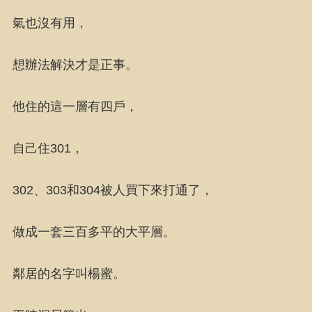
氣也沒有用，
想辦法解決才是正事。
他住的這一層有四戶，
自己住301，
302、303和304被人買下來打通了，
做成一套三百多平的大平層。
鄰居的名字叫楊蜜。