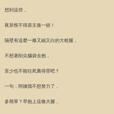
想到這些，
夜辰恨不得原主揍一頓！
隔壁有這麼一條又細又白的大粗腿，
不想著削尖腦袋去抱，
至少也不能往死裏得罪吧？
一句：阿姨我不想努力了，
多簡單？早抱上這條大腿，