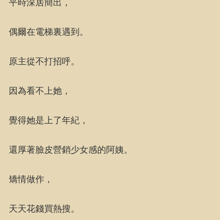
平時深居簡出，
偶爾在電梯裏遇到。
原主從不打招呼。
因為看不上她，
覺得她是上了年紀，
還厚著臉皮營銷少女感的阿姨。
矯情做作，
天天花錢買熱搜。