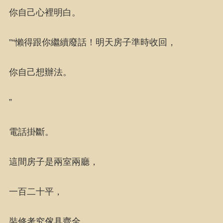
你自己心裡明白。
”“懶得跟你繼續廢話！明天房子準時收回，
你自己想辦法。
”
電話掛斷。
這間房子是兩室兩廳，
一百二十平，
裝修考究傢具齊全。