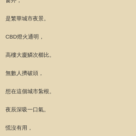
窗外，
是繁華城市夜景。
CBD燈火通明，
高樓大廈鱗次櫛比。
無數人擠破頭，
想在這個城市紮根。
夜辰深吸一口氣。
慌沒有用，