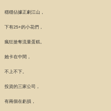
穩穩佔據正劇江山，
下有25+的小花們，
瘋狂搶奪流量蛋糕。
她卡在中間，
不上不下。
投資的三家公司，
有兩個在虧損，