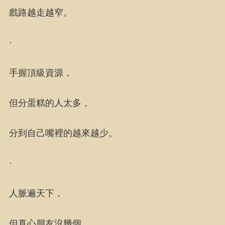
戲路越走越窄。
·
手握頂級資源，
但分蛋糕的人太多，
分到自己嘴裡的越來越少。
·
人脈遍天下，
但真心朋友沒幾個，