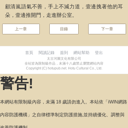
顧清嵐語氣不善，手上不減力道，壹邊拽著他的耳
朵，壹邊推開門，走進辦公室。
上一章
目錄
下一章
首頁
閱讀記錄
簽到
網站幫助
登出
太古河圖文化有限公司
全站皆為限制級作品，未滿十八歲禁止瀏覽網站內容
Copyright (C) hotupub.net. Hotu Cultural Co., Ltd.
警告!
本網站有限制級內容，未滿 18 歲請勿進入。本站依「iWIN網路
内容防護機構」之自律標準制定防護措施,並持續優化、調整與
改善防護機制。