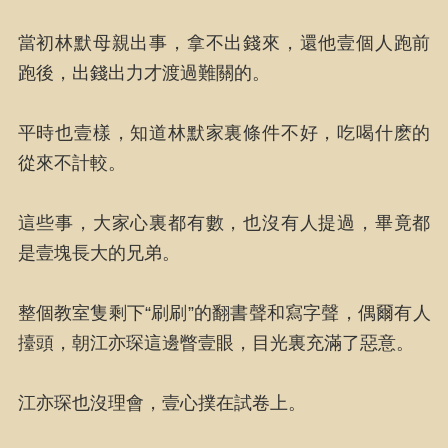
當初林默母親出事，拿不出錢來，還他壹個人跑前
跑後，出錢出力才渡過難關的。
平時也壹樣，知道林默家裏條件不好，吃喝什麽的
從來不計較。
這些事，大家心裏都有數，也沒有人提過，畢竟都
是壹塊長大的兄弟。
整個教室隻剩下“刷刷”的翻書聲和寫字聲，偶爾有人
擡頭，朝江亦琛這邊瞥壹眼，目光裏充滿了惡意。
江亦琛也沒理會，壹心撲在試卷上。