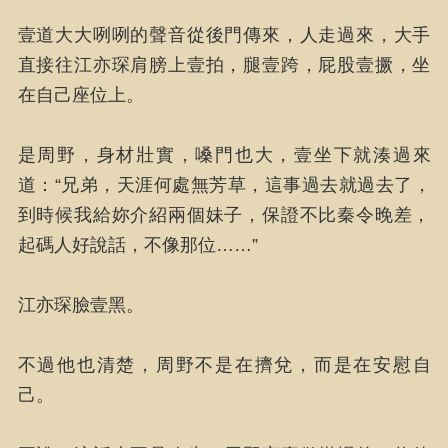
壹道大大咧咧的聲音從後門傳來，人走過來，大手
直接往江亦琛肩膀上壹拍，腿壹跨，屁股壹撅，坐
在自己座位上。
是周野，身材壯實，嗓門也大，壹坐下就湊過來
道：“兄弟，天涯何處無芳草，這事過去就過去了，
到時候我給妳介紹兩個妹子，保證不比秦令晚差，
起碼人好說話，不像那位……”
江亦琛臉壹黑。
不過他也清楚，周野不是在擠兌，而是在安慰自
己。