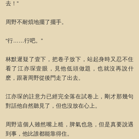
去！”
周野不耐煩地擺了擺手。
“行……行吧。”
林默遲疑了壹下，把卷子放下，站起身時又忍不住
看了江亦琛壹眼，見他低頭做題，也就沒再說什
麽，跟著周野從後門走了出去。
江亦琛的註意力已經完全落在試卷上，剛才那幾句
對話他自然聽見了，但也沒放在心上。
周野這個人雖然嘴上糙，脾氣也急，但是真要說遇
到事，他比誰都能靠得住。