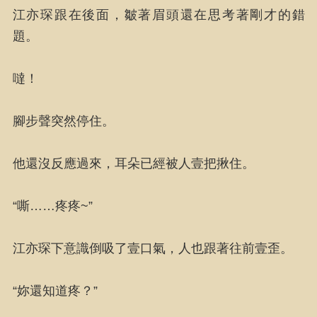
江亦琛跟在後面，皺著眉頭還在思考著剛才的錯
題。
噠！
腳步聲突然停住。
他還沒反應過來，耳朵已經被人壹把揪住。
“嘶……疼疼~”
江亦琛下意識倒吸了壹口氣，人也跟著往前壹歪。
“妳還知道疼？”