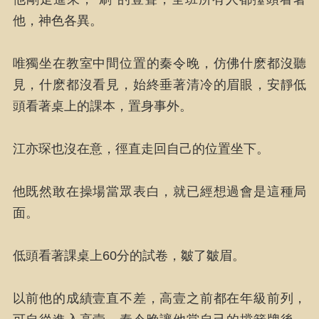
他，神色各異。
唯獨坐在教室中間位置的秦令晚，仿佛什麽都沒聽
見，什麽都沒看見，始終垂著清冷的眉眼，安靜低
頭看著桌上的課本，置身事外。
江亦琛也沒在意，徑直走回自己的位置坐下。
他既然敢在操場當眾表白，就已經想過會是這種局
面。
低頭看著課桌上60分的試卷，皺了皺眉。
以前他的成績壹直不差，高壹之前都在年級前列，