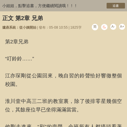
小姐姐，點擊追書，方便繼續閱讀哦！！！
追書
正文 第2章 兄弟
简
A-
A+
爐鼎系統：從小姨開始
| 發布：05-08 10:55 | 1825字
第2章兄弟
“叮鈴鈴……”
江亦琛剛從公園回來，晚自習的鈴聲恰好響徹整個
校園。
淮川壹中高三二班的教室裏，除了後排零星幾個空
位，其餘座位早已坐得滿滿當當。
他剛走進來，“刷”的壹聲，全班所有人都擡頭看著