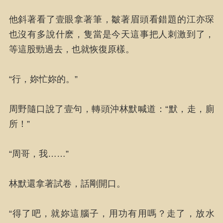
他斜著看了壹眼拿著筆，皺著眉頭看錯題的江亦琛
也沒有多說什麽，隻當是今天這事把人刺激到了，
等這股勁過去，也就恢復原樣。
“行，妳忙妳的。”
周野隨口說了壹句，轉頭沖林默喊道：“默，走，廁
所！”
“周哥，我……”
林默還拿著試卷，話剛開口。
“得了吧，就妳這腦子，用功有用嗎？走了，放水