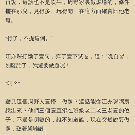
再說，這話也不是吹牛，周野家裏做煤場的，條件
擺在那兒，見得多、玩得開，在這方面確實比他老
道。
“行了，不提這個。”
江亦琛打斷了壹句，彈了壹下試卷，道：”晚自習，
別廢話了，我還要做題呢！”
“叼？”
聽見這個周野人壹懵，做題？這話能從江亦琛嘴裏
說出來？他們三個壹直混在班級老二老三老壹的位
子，不過是倒數的，誰不知道誰，現在突然說要做
題，聽著就離譜。