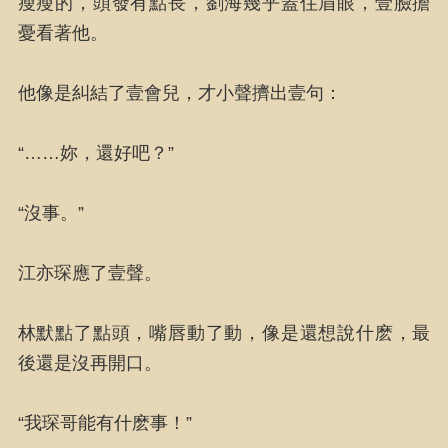
瘦瘦的，頭發有點長，劉海幾乎蓋住眉眼，壹臉擔
憂看著他。
他像是糾結了壹會兒，才小聲擠出壹句：
“……妳，還好吧？”
“沒事。”
江亦琛應了壹聲。
林默點了點頭，嘴唇動了動，像是還想說什麽，最
後還是沒再開口。
“我琛哥能有什麽事！”