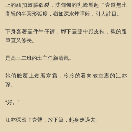
上的紐扣鼓脹欲裂，沈甸甸的乳峰聳起了壹道無比
高聳的半圓形弧度，猶如深水炸彈般，引人註目。
下身套著壹件牛仔褲，腳下壹雙中跟皮鞋，襯的腿
筆直又修長。
是高三二班的班主任顧清嵐。
她俏臉覆上壹層寒霜，冷冷的看向教室裏的江亦
琛。
“好。”
江亦琛應了壹聲，放下筆，起身走過去。