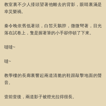
教室裏不少人擡頭望著他離去的背影，眼睛裏滿是
幸災樂禍。
秦令晚依舊低著頭，白皙天鵝脖，微微彎著，目光
落在試卷上，隻是握著筆的小手卻停頓了下來。
噠噠~
噠~
教學樓的長廊裏響起兩道清脆的鞋跟敲擊地面的聲
音。
壹前壹後，兩道影子被燈光拉得很長。