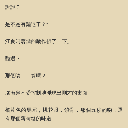
說說？
是不是有豔遇了？”
江夏叼著煙的動作頓了一下。
豔遇？
那個吻……算嗎？
腦海裏不受控制地浮現出剛才的畫面。
橘黃色的馬尾，桃花眼，鎖骨，那個五秒的吻，還
有那個薄荷糖的味道。