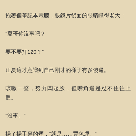
抱著個筆記本電腦，眼鏡片後面的眼睛瞪得老大：
“夏哥你沒事吧？
要不要打120？”
江夏這才意識到自己剛才的樣子有多傻逼。
咳嗽一聲，努力闆起臉，但嘴角還是忍不住往上
翹。
“沒事。”
揚了揚手裏的煙，“就是……買包煙。”