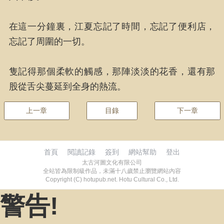
在這一分鐘裏，江夏忘記了時間，忘記了便利店，
忘記了周圍的一切。
隻記得那個柔軟的觸感，那陣淡淡的花香，還有那
股從舌尖蔓延到全身的熱流。
上一章
目錄
下一章
首頁
閱讀記錄
簽到
網站幫助
登出
太古河圖文化有限公司
全站皆為限制級作品，未滿十八歲禁止瀏覽網站內容
Copyright (C) hotupub.net. Hotu Cultural Co., Ltd.
警告!