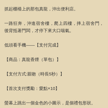
抓起櫃檯上的那包真龍，沖出便利店。
一路狂奔，沖進宿舍樓，爬上四樓，摔上宿舍門，
後背抵著門闆，才停下來大口喘氣。
低頭看手機——【支付完成】
【商品：真龍香煙（單包）】
【支付方式:親吻（時長5秒）】
【首次支付獎勵：愛點×10】
螢幕上跳出一個金色的小圖示，是個禮包形狀。