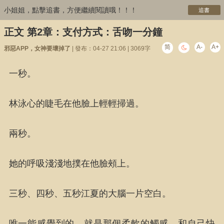
小姐姐，點擊追書，方便繼續閱讀哦！！！
追書
正文 第2章：支付方式：舌吻一分鐘
简
A-
A+
邪惡APP，女神要壞掉了
| 發布：04-27 21:06 | 3069字
一秒。
林泳心的睫毛在他臉上輕輕掃過。
兩秒。
她的呼吸淺淺地撲在他臉頰上。
三秒、四秒、五秒江夏的大腦一片空白。
唯一能感覺到的，就是那個柔軟的觸感，和自己快