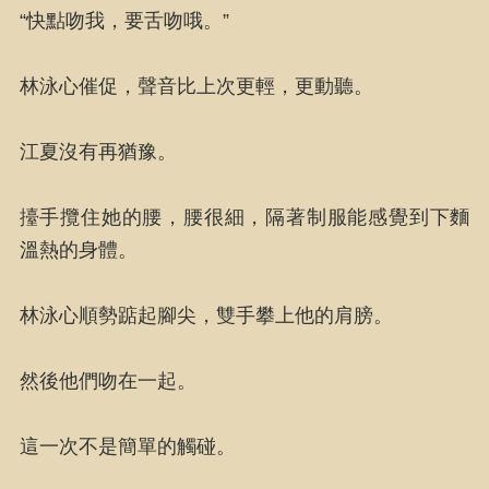
“快點吻我，要舌吻哦。”
林泳心催促，聲音比上次更輕，更動聽。
江夏沒有再猶豫。
擡手攬住她的腰，腰很細，隔著制服能感覺到下麵
溫熱的身體。
林泳心順勢踮起腳尖，雙手攀上他的肩膀。
然後他們吻在一起。
這一次不是簡單的觸碰。