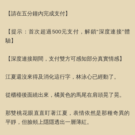
【請在五分鐘內完成支付】
【提示：首次超過500元支付，解鎖“深度連接”體
驗】
【深度連接期間，支付雙方可感知部分真實情感】
江夏還沒來得及消化這行字，林泳心已經動了。
從櫃檯後面繞出來，橘黃色的馬尾在肩頭晃了晃。
那雙桃花眼直直盯著江夏，表情依然是那種奇異的
平靜，但臉頰上隱隱透出一層薄紅。