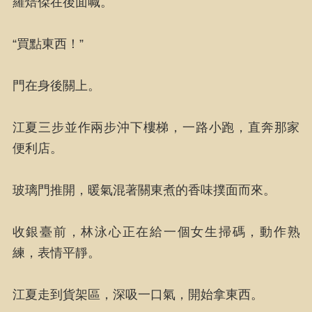
羅焙傑在後面喊。
“買點東西！”
門在身後關上。
江夏三步並作兩步沖下樓梯，一路小跑，直奔那家
便利店。
玻璃門推開，暖氣混著關東煮的香味撲面而來。
收銀臺前，林泳心正在給一個女生掃碼，動作熟
練，表情平靜。
江夏走到貨架區，深吸一口氣，開始拿東西。