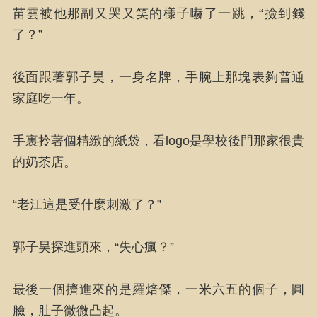
苗雲被他那副又哭又笑的樣子嚇了一跳，“撿到錢
了？”
後面跟著郭子昊，一身名牌，手腕上那塊表夠普通
家庭吃一年。
手裏拎著個精緻的紙袋，看logo是學校後門那家很貴
的奶茶店。
“老江這是受什麼刺激了？”
郭子昊探進頭來，“失心瘋？”
最後一個擠進來的是羅焙傑，一米六五的個子，圓
臉，肚子微微凸起。