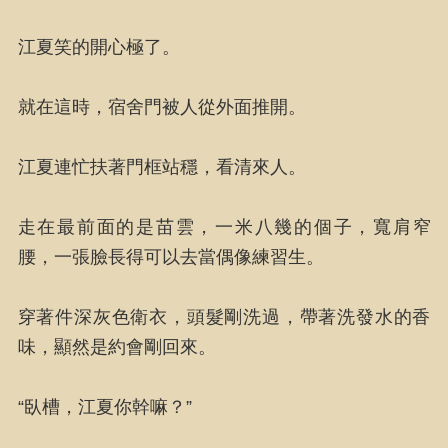
江夏笑的開心極了。
就在這時，宿舍門被人從外面推開。
江夏連忙扶著門框站穩，看清來人。
走在最前面的是苗雲，一米八幾的個子，寬肩窄
腰，一張臉長得可以去當偶像練習生。
穿著件深灰色衛衣，頭髮剛洗過，帶著洗發水的香
味，顯然是約會剛回來。
“臥槽，江夏你幹嘛？”