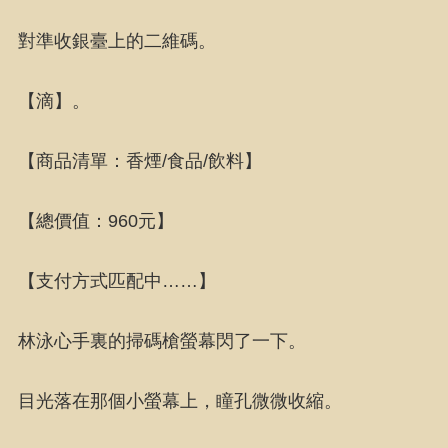
對準收銀臺上的二維碼。
【滴】。
【商品清單：香煙/食品/飲料】
【總價值：960元】
【支付方式匹配中……】
林泳心手裏的掃碼槍螢幕閃了一下。
目光落在那個小螢幕上，瞳孔微微收縮。