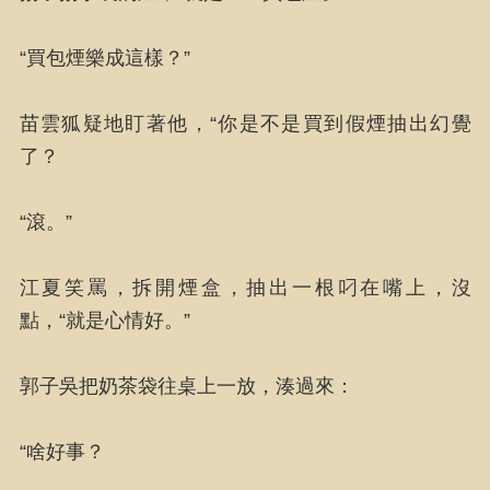
“買包煙樂成這樣？”
苗雲狐疑地盯著他，“你是不是買到假煙抽出幻覺
了？
“滾。”
江夏笑罵，拆開煙盒，抽出一根叼在嘴上，沒
點，“就是心情好。”
郭子吳把奶茶袋往桌上一放，湊過來：
“啥好事？