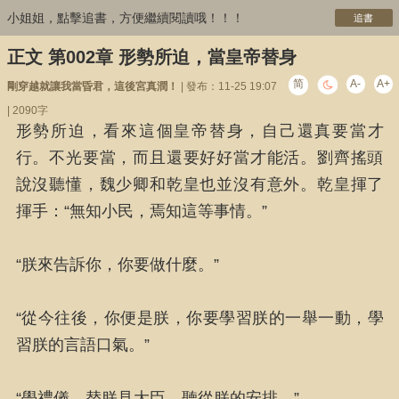
小姐姐，點擊追書，方便繼續閱讀哦！！！
追書
正文 第002章 形勢所迫，當皇帝替身
简
A-
A+
剛穿越就讓我當昏君，這後宮真潤！
| 發布：11-25 19:07
| 2090字
形勢所迫，看來這個皇帝替身，自己還真要當才
行。不光要當，而且還要好好當才能活。劉齊搖頭
說沒聽懂，魏少卿和乾皇也並沒有意外。乾皇揮了
揮手：“無知小民，焉知這等事情。”
“朕來告訴你，你要做什麼。”
“從今往後，你便是朕，你要學習朕的一舉一動，學
習朕的言語口氣。”
“學禮儀，替朕見大臣，聽從朕的安排。”