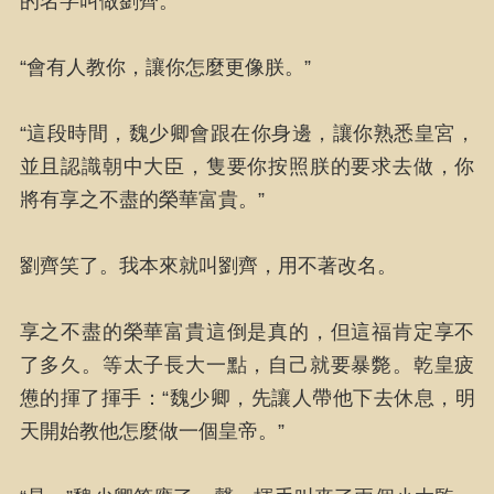
的名字叫做劉齊。”
“會有人教你，讓你怎麼更像朕。”
“這段時間，魏少卿會跟在你身邊，讓你熟悉皇宮，
並且認識朝中大臣，隻要你按照朕的要求去做，你
將有享之不盡的榮華富貴。”
劉齊笑了。我本來就叫劉齊，用不著改名。
享之不盡的榮華富貴這倒是真的，但這福肯定享不
了多久。等太子長大一點，自己就要暴斃。乾皇疲
憊的揮了揮手：“魏少卿，先讓人帶他下去休息，明
天開始教他怎麼做一個皇帝。”