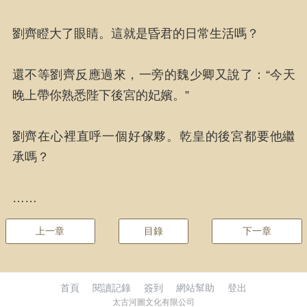
劉齊瞪大了眼睛。這就是昏君的日常生活嗎？
還不等劉齊反應過來，一旁的魏少卿又說了：“今天
晚上帶你熟悉陛下後宮的妃嬪。”
劉齊在心裡直呼一個好傢夥。乾皇的後宮都要他繼
承嗎？
……
上一章
目錄
下一章
首頁
閱讀記錄
簽到
網站幫助
登出
太古河圖文化有限公司