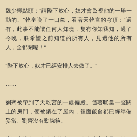
魏少卿點頭：“請陛下放心，奴才會監視他的一舉一
動的。”乾皇嘆了一口氣，看著天乾宮的穹頂：“還
有，此事不能讓任何人知曉，隻有你知我知，過了
今晚，朕希望之前知道的所有人，見過他的所有
人，全都閉嘴！”
“陛下放心，奴才已經安排人去做了。”
……
劉齊被帶到了天乾宮的一處偏殿。隨著咣當一聲關
上的房門，便被鎖在了屋內，裡面飯食都已經準備
妥當。劉齊沒有動碗筷。