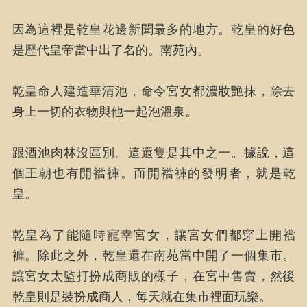
因為這裡是乾皇花邊新聞最多的地方。乾皇的好色
是歷代皇帝當中出了名的。南苑內。
乾皇命人建造華清池，命令宮女都濃妝艷抹，除去
身上一切的衣物與他一起泡溫泉。
跟酒池肉林沒區別。這還隻是其中之一。據說，這
個王朝也有開襠褲。而開襠褲的發明者，就是乾
皇。
乾皇為了能隨時寵幸宮女，讓宮女們都穿上開襠
褲。除此之外，乾皇還在南苑當中開了一個集市。
讓宮女太監打扮成商販的樣子，在宮中售賣，然後
乾皇則是裝扮成商人，每天就在集市裡面玩樂。