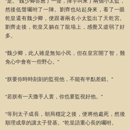
“是。”魏少卿答應了一聲，揮手叫來了兩個小太監，
然後低聲囑咐了一陣。劉齊也站起身來，看了一眼
乾皇還有魏少卿，便跟著兩名小太監出了天乾宮。
劉齊走後，乾皇又躺在了龍塌上，感覺又虛弱了好
多。
“魏少卿，此人雖是無知小民，但在皇宮開了智，難
免心中會有一些野心。”
“朕要你時時刻刻的監視他，不能有半點差錯。”
“若朕有一天撒手人寰，你也要監視好他。”
“等到太子成長，朝局穩定之後，便將他處死，然後
順理成章的讓太子登基。”乾皇語重心長的囑咐。