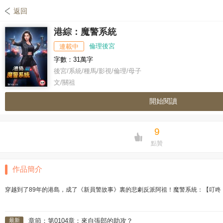
返回
港綜：魔警系統
倫理後宮
連載中
字數：31萬字
後宮/系統/種馬/影視/倫理/母子
文/關祖
開始閱讀
9
點贊
作品簡介
穿越到了89年的港島，成了《新員警故事》裏的悲劇反派阿祖！魔警系統：【叮咚
最新
章節：第0104章：來自張郎的助攻？