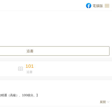
電腦版
追書
101
追書
精通（高級）、100積分。】
展開