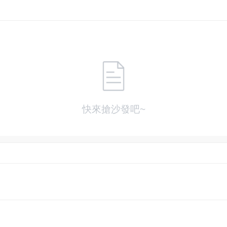
快來搶沙發吧~