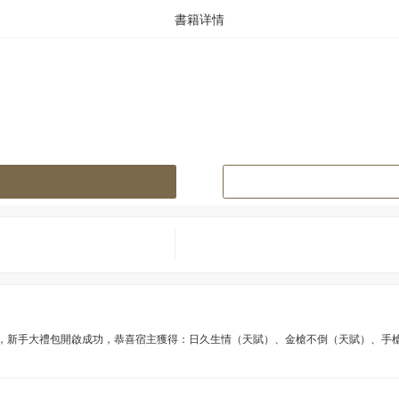
書籍详情
，新手大禮包開啟成功，恭喜宿主獲得：日久生情（天賦）、金槍不倒（天賦）、手槍