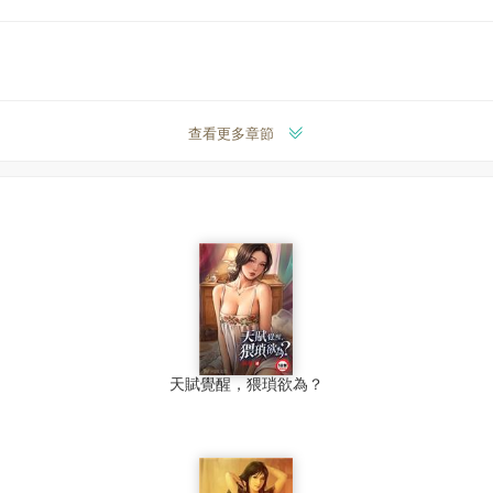
查看更多章節
天賦覺醒，猥瑣欲為？