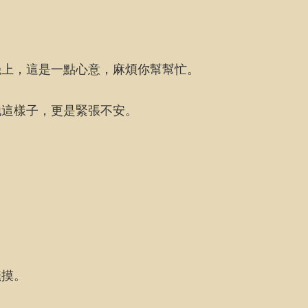
！
幾上，這是一點心意，麻煩你幫幫忙。
他這樣子，更是緊張不安。
撫摸。