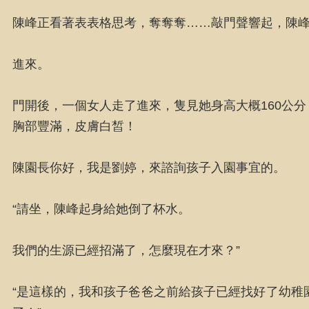
陳峰正看著表表格思考，奪奪奪……敲門聲響起，陳
進來。
門開後，一個女人走了進來，隻見她身高大概160公
胸部豐滿，皮膚白皙！
陳園長你好，我是劉婷，來諮詢孩子入園事宜的。
“請坐，陳峰起身給她倒了杯水。
我們的生源已經招滿了，怎麼現在才來？”
“是這樣的，我和孩子爸爸之前給孩子已經找好了幼稚