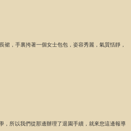
黃長裙，手裏挎著一個女士包包，姿容秀麗，氣質恬靜，
小學，所以我們從那邊辦理了退園手續，就來您這邊報導