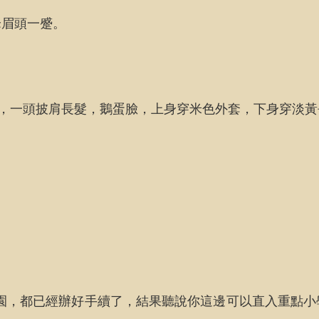
峰眉頭一蹙。
分，一頭披肩長髮，鵝蛋臉，上身穿米色外套，下身穿淡
園，都已經辦好手續了，結果聽說你這邊可以直入重點