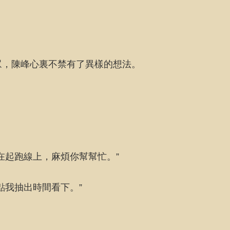
眾，陳峰心裏不禁有了異樣的想法。
在起跑線上，麻煩你幫幫忙。”
點我抽出時間看下。”