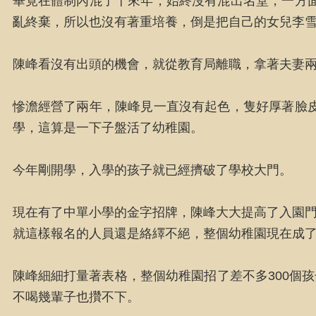
畢竟在體制內混了十來年，始終沒有混出名堂，一方
亂終棄，所以也沒有著重培養，倒是把自己的女兒李
陳峰看沒有出頭的機會，就從教育局離職，拿著夫妻
慘澹經營了兩年，陳峰見一直沒有起色，隻好厚著臉
學，這算是一下子盤活了幼稚園。
今年剛開學，入學的孩子就已經擠破了學校大門。
現在有了中單小學的金字招牌，陳峰大大提高了入園門
就這樣報名的人員還是絡繹不絕，整個幼稚園現在成
陳峰細細打量著表格，整個幼稚園招了差不多300個
不喝幾輩子也攢不下。