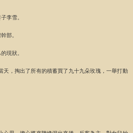
妻子李雪。
權幹部。
己的現狀。
當天，掏出了所有的積蓄買了九十九朵玫瑰，一舉打動