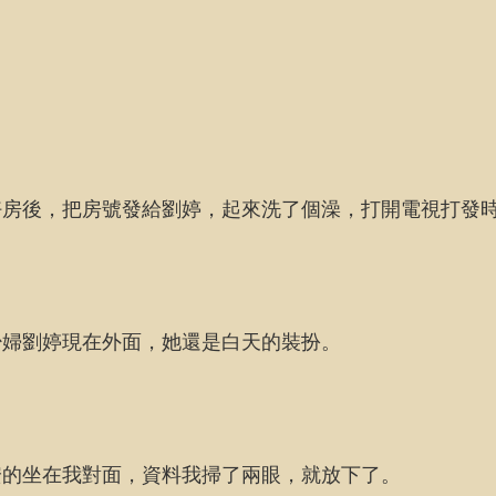
好房後，把房號發給劉婷，起來洗了個澡，打開電視打發
少婦劉婷現在外面，她還是白天的裝扮。
安的坐在我對面，資料我掃了兩眼，就放下了。