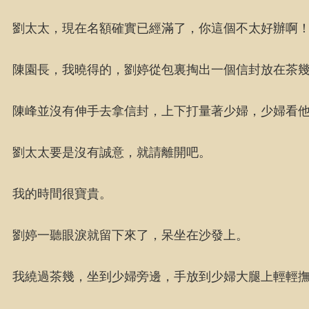
劉太太，現在名額確實已經滿了，你這個不太好辦啊
陳園長，我曉得的，劉婷從包裏掏出一個信封放在茶
陳峰並沒有伸手去拿信封，上下打量著少婦，少婦看
劉太太要是沒有誠意，就請離開吧。
我的時間很寶貴。
劉婷一聽眼淚就留下來了，呆坐在沙發上。
我繞過茶幾，坐到少婦旁邊，手放到少婦大腿上輕輕