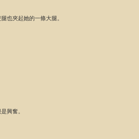
雙腿也夾起她的一條大腿。
很是興奮。