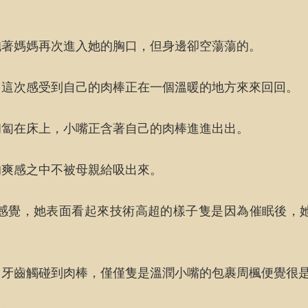
抱著媽媽再次進入她的胸口，但身邊卻空蕩蕩的。
，這次感受到自己的肉棒正在一個溫暖的地方來來回回。
匍匐在床上，小嘴正含著自己的肉棒進進出出。
的爽感之中不被母親給吸出來。
感覺，她表面看起來技術高超的樣子隻是因為催眠後，
用牙齒觸碰到肉棒，僅僅隻是溫潤小嘴的包裹周楓便覺很