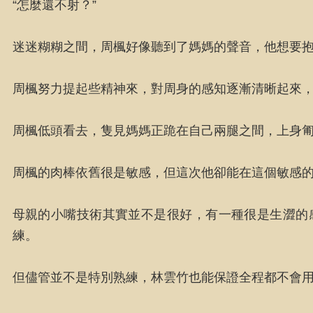
“怎麼還不射？”
迷迷糊糊之間，周楓好像聽到了媽媽的聲音，他想要
周楓努力提起些精神來，對周身的感知逐漸清晰起來
周楓低頭看去，隻見媽媽正跪在自己兩腿之間，上身
周楓的肉棒依舊很是敏感，但這次他卻能在這個敏感
母親的小嘴技術其實並不是很好，有一種很是生澀的
練。
但儘管並不是特別熟練，林雲竹也能保證全程都不會