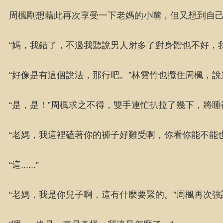
周楓剛想藉此再次享受一下老媽的小嘴，但又想到自
“媽，我錯了，不過我聽說男人射多了對身體也不好，
“好像是有這個說法，那行吧。”林雲竹也攬住周楓，
“是，是！”周楓求之不得，雙手連忙扒拉了幾下，將
“老媽，我這裡磕著你的褲子好難受啊，你看你能不能也...
“這......”
“老媽，我是你兒子啊，這有什麼要緊的。”周楓再次強