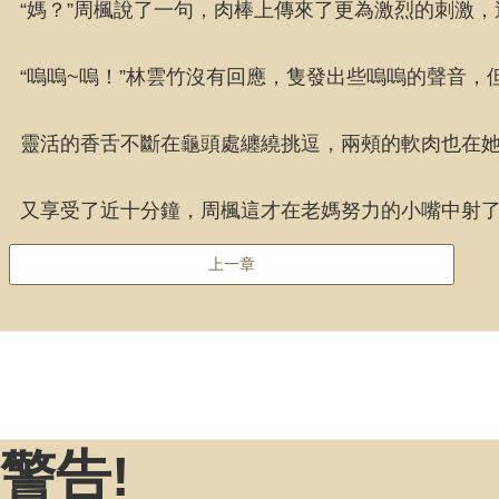
“媽？”周楓說了一句，肉棒上傳來了更為激烈的刺激
“嗚嗚~嗚！”林雲竹沒有回應，隻發出些嗚嗚的聲音，
靈活的香舌不斷在龜頭處纏繞挑逗，兩頰的軟肉也在
又享受了近十分鐘，周楓這才在老媽努力的小嘴中射
上一章
警告!