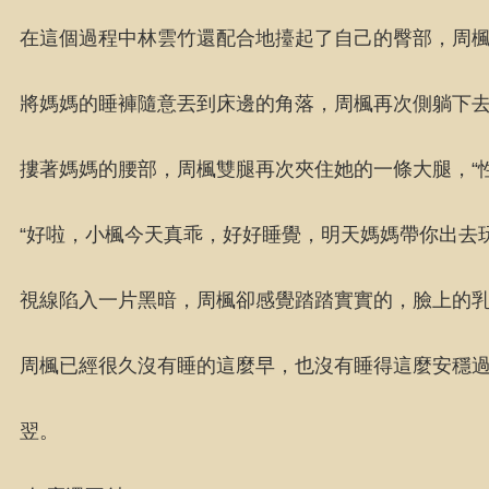
在這個過程中林雲竹還配合地擡起了自己的臀部，周
將媽媽的睡褲隨意丟到床邊的角落，周楓再次側躺下
摟著媽媽的腰部，周楓雙腿再次夾住她的一條大腿，“
“好啦，小楓今天真乖，好好睡覺，明天媽媽帶你出去
視線陷入一片黑暗，周楓卻感覺踏踏實實的，臉上的
周楓已經很久沒有睡的這麼早，也沒有睡得這麼安穩
翌。