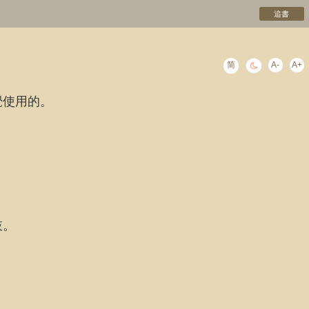
追書
简
A-
A+
覺使用的。
肢。