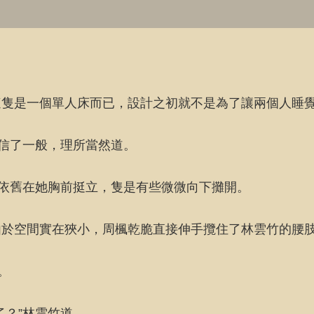
這隻是一個單人床而已，設計之初就不是為了讓兩個人睡
相信了一般，理所當然道。
房依舊在她胸前挺立，隻是有些微微向下攤開。
由於空間實在狹小，周楓乾脆直接伸手攬住了林雲竹的腰
。
了？”林雲竹道。