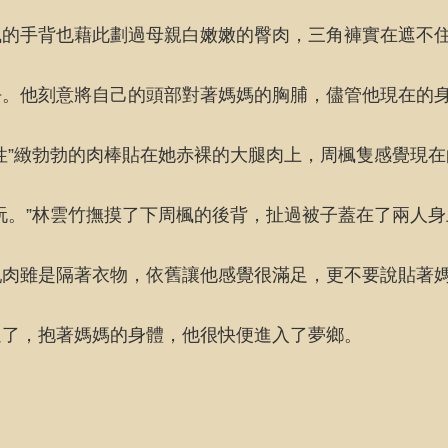
楓的手背也藉此劃過母親白嫩嫩的臀肉，三角褲實在遮不
去。他刻意將自己的頭部對著媽媽的胸脯，儘管他現在的
性”緻勃勃的肉棒貼在她赤裸的大腿肉上，周楓隻感覺現
玩。”林雲竹撫摸了下周楓的後背，扯過被子蓋在了兩人
乳肉雖是隔著衣物，依舊讓他感覺很滿足，更不要說貼著
過了，抱著媽媽的身體，他很快便進入了夢鄉。