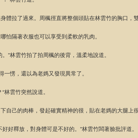
個身體拉了過來。周楓徑直將整個頭貼在林雲竹的胸口，
在哪怕隔著衣服也可以享受到柔軟的乳肉。
的。”林雲竹拍了拍周楓的後背，溫柔地說道。
嚇得一愣，還以為老媽又發現異常了。
？“林雲竹突然說道。
了下自己的肉棒，發起確實精神的很，貼在老媽的大腿上
不好好釋放，對身體可是不好的。”林雲竹闆著臉批評道。