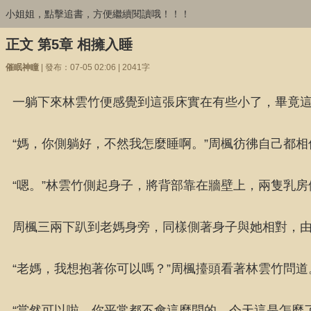
小姐姐，點擊追書，方便繼續閱讀哦！！！
正文 第5章 相擁入睡
催眠神瞳
| 發布：07-05 02:06 | 2041字
一躺下來林雲竹便感覺到這張床實在有些小了，畢竟
“媽，你側躺好，不然我怎麼睡啊。”周楓彷彿自己都
“嗯。”林雲竹側起身子，將背部靠在牆壁上，兩隻乳
周楓三兩下趴到老媽身旁，同樣側著身子與她相對，
“老媽，我想抱著你可以嗎？”周楓擡頭看著林雲竹問道
“當然可以啦，你平常都不會這麼問的，今天這是怎麼