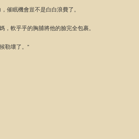
力，催眠機會豈不是白白浪費了。
老媽，軟乎乎的胸脯將他的臉完全包裹。
候勒壞了。”