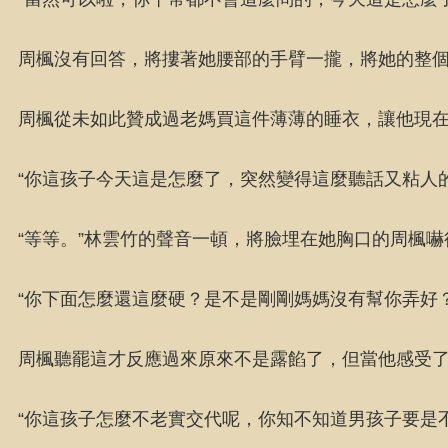
周楓沒有回答，將摟著她腰部的手臂一攏，將她的整
周楓從未如此贊成過老媽買這件薄薄的睡衣，讓他現
“你這孩子今天這是怎麼了，突然變得這麼聽話又粘人
“等等。”林雲竹的聲音一頓，將臉埋在她胸口的周楓
“你下面怎麼還這麼硬？是不是剛剛媽媽沒有幫你弄好
周楓聽罷這才反應過來原來不是露餡了，但當他感受
“你這孩子怎麼不老實交代呢，你知不知道男孩子要是