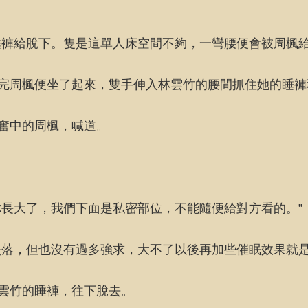
睡褲給脫下。隻是這單人床空間不夠，一彎腰便會被周楓
說完周楓便坐了起來，雙手伸入林雲竹的腰間抓住她的睡
興奮中的周楓，喊道。
長大了，我們下面是私密部位，不能隨便給對方看的。”
失落，但也沒有過多強求，大不了以後再加些催眠效果就
林雲竹的睡褲，往下脫去。