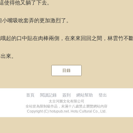
，這使得他又躺了下去。
但小嘴吸吮套弄的更加激烈了。
她哦起的口中貼在肉棒兩側，在來來回回之間，林雲竹不
了出來。
目錄
首頁
閱讀記錄
簽到
網站幫助
登出
太古河圖文化有限公司
全站皆為限制級作品，未滿十八歲禁止瀏覽網站內容
Copyright (C) hotupub.net. Hotu Cultural Co., Ltd.