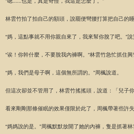
“嗯......也是，真是奇怪，我這是怎麼了。”
林雲竹拍了拍自己的額頭，說罷便彎腰打算把自己的
“媽，這點事就不用你親自來了，我來幫你脫了吧。”
“诶！你幹什麼，不要脫我內褲啊。“林雲竹急忙抓住
“媽，我們是母子啊，這個無所謂的。”周楓說道。
但這次卻並不管用了，林雲竹搖搖頭，說道：「兒子你
看來剛剛那條催眠的效果僅限於此了，周楓帶著些許
“媽媽說的是。”周楓默默放開了她的內褲，隻是抓著