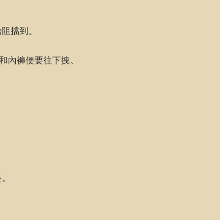
給阻擋到。
褲和內褲便要往下拽。
是。