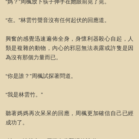
“媽？”周楓放下筷子伸手在她眼前晃了晃。
“在。”林雲竹聲音沒有任何起伏的回應道。
興奮的感覺迅速遍佈全身，身懷利器殺心自起，人
類是複雜的動物，內心的邪惡無法表露或許隻是因
為沒有那個力量而已。
“你是誰？”周楓試探著問道。
“我是林雲竹。”
聽著媽媽再次呆呆的回應，周楓更加確信自己已經
成功了。