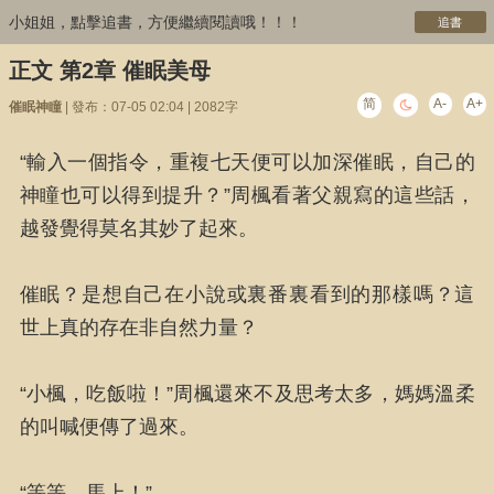
小姐姐，點擊追書，方便繼續閱讀哦！！！
追書
正文 第2章 催眠美母
简
A-
A+
催眠神瞳
| 發布：07-05 02:04 | 2082字
“輸入一個指令，重複七天便可以加深催眠，自己的
神瞳也可以得到提升？”周楓看著父親寫的這些話，
越發覺得莫名其妙了起來。
催眠？是想自己在小說或裏番裏看到的那樣嗎？這
世上真的存在非自然力量？
“小楓，吃飯啦！”周楓還來不及思考太多，媽媽溫柔
的叫喊便傳了過來。
“等等，馬上！”