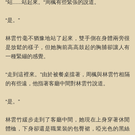
“站......站起來。“周楓有些緊張的說道。
“是。”
林雲竹毫不猶豫地站了起來，雙手側在身體兩旁很
是放鬆的樣子，但她胸前高高鼓起的胸脯卻讓人有
一種緊繃的感覺。
“走到這裡來。”由於被餐桌擋著，周楓與林雲竹相隔
的有些遠，他指著客廳中間對林雲竹說道。
“是。”
林雲竹緩步走到了客廳中間，她現在上身穿著休閒
體桖，下身卻還是職業裝的包臀裙，啞光色的黑絲