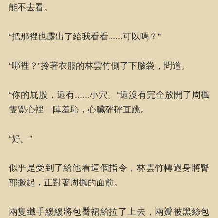
能不去看。
“把那裡也露出了給我看看......可以嗎？”
“哪裡？”拎著衣服的林雲竹側了下腦袋，問道。
“你的屁股，還有......小穴。“還沒有完全放開了周楓
隻覺心裡一陣羞恥，心臟砰砰直跳。
“好。”
似乎是受到了給他看這個指令，林雲竹轉過身將臀
部撅起，正對著周楓的面前。
兩隻纖手緩緩將包臀裙給拉了上去，兩瓣被黑絲包