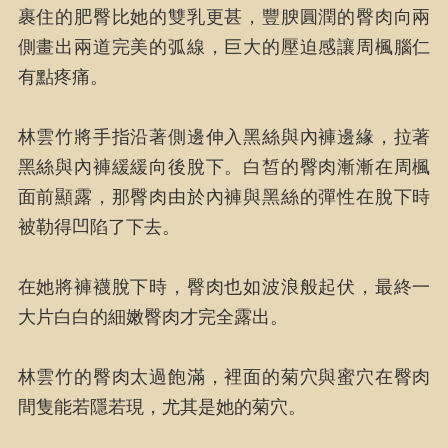
裹住的肥臀比她的雙乳更甚，豐腴圓潤的臀肉向兩
側畫出兩道完美的弧線，巨大的壓迫感讓周楓腦仁
有點疼痛。
林雲竹將手指沿著側邊伸入黑絲與內褲邊緣，拉著
黑絲與內褲緩緩向後脫下。白皙的臀肉漸漸在周楓
面前顯露，那臀肉由於內褲與黑絲的彈性在脫下時
被勒得凹陷了下去。
在她將褲襪脫下時，臀肉也如波浪般起伏，最終一
大片白白的細嫩臀肉才完全露出。
林雲竹的臀肉太過飽滿，裡面的菊穴與蜜穴在臀肉
間隻能若隱若現，尤其是她的菊穴。