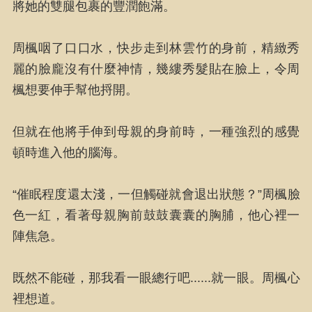
將她的雙腿包裹的豐潤飽滿。
周楓咽了口口水，快步走到林雲竹的身前，精緻秀
麗的臉龐沒有什麼神情，幾縷秀髮貼在臉上，令周
楓想要伸手幫他捋開。
但就在他將手伸到母親的身前時，一種強烈的感覺
頓時進入他的腦海。
“催眠程度還太淺，一但觸碰就會退出狀態？”周楓臉
色一紅，看著母親胸前鼓鼓囊囊的胸脯，他心裡一
陣焦急。
既然不能碰，那我看一眼總行吧......就一眼。周楓心
裡想道。