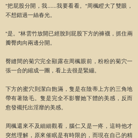
“把屁股分開，我......我要看看。“周楓瞪大了雙眼，
不想錯過一絲春光。
“是。”林雲竹放開已經脫到屁股下方的褲襪，抓住兩
瓣臀肉向兩邊分開。
臀縫間的菊穴完全顯露在周楓眼前，粉粉的菊穴一
張一合的縮成一團，看上去很是緊繃。
下方的蜜穴則潔白飽滿，隻是在陰蒂上方的三角地
帶有著陰毛。隻是完全不影響她下體的美感，反而
愈發襯托出淫靡的美感。
周楓還來不及細細觀看，腦仁又是一疼，這時他才
突然理解，原來催眠是有時限的，而現在自己的精