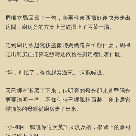
周楓立馬回應了一句，將兩件東西放好後快步走出
房間，廚房旁的方桌上已經擺上了兩菜一湯。
走到廚房拿起碗筷盛飯時媽媽還在忙些什麼，周楓
走出廚房正打算吃飯時她依舊在廚房裡忙著什麼。
“媽，別忙了，你也趕緊過來。”周楓喊道。
天已經漸漸黑了下來，但明亮的燈光卻比黃昏陽光
更要清明一些。不知何時已經脫掉西裝，穿上居家
體恤衫的母親從廚房走了出來。
“小楓啊，聽說你這次英語又沒及格，學習上的事可