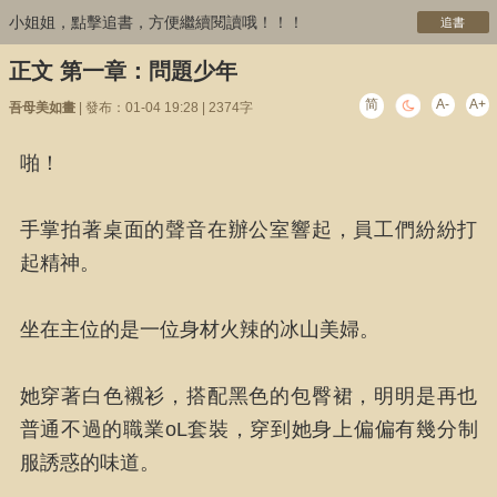
小姐姐，點擊追書，方便繼續閱讀哦！！！
追書
正文 第一章：問題少年
简
A-
A+
吾母美如畫
| 發布：01-04 19:28 | 2374字
啪！
手掌拍著桌面的聲音在辦公室響起，員工們紛紛打
起精神。
坐在主位的是一位身材火辣的冰山美婦。
她穿著白色襯衫，搭配黑色的包臀裙，明明是再也
普通不過的職業oL套裝，穿到她身上偏偏有幾分制
服誘惑的味道。