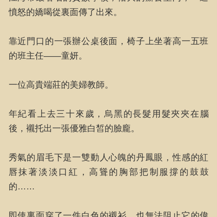
憤怒的嬌喝從裏面傳了出來。
靠近門口的一張辦公桌後面，椅子上坐著高一五班
的班主任——童妍。
一位高貴端莊的美婦教師。
年紀看上去三十來歲，烏黑的長髮用髮夾夾在腦
後，襯托出一張優雅白皙的臉龐。
秀氣的眉毛下是一雙動人心魄的丹鳳眼，性感的紅
唇抹著淡淡口紅，高聳的胸部把制服撐的鼓鼓
的……
即使裏面穿了一件白色的襯衫，也無法阻止它的偉