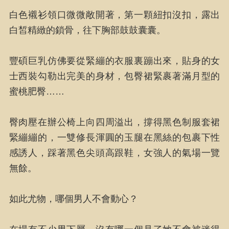
白色襯衫領口微微敞開著，第一顆紐扣沒扣，露出
白皙精緻的鎖骨，往下胸部鼓鼓囊囊。
豐碩巨乳仿佛要從緊繃的衣服裏蹦出來，貼身的女
士西裝勾勒出完美的身材，包臀裙緊裹著滿月型的
蜜桃肥臀……
臀肉壓在辦公椅上向四周溢出，撐得黑色制服套裙
緊繃繃的，一雙修長渾圓的玉腿在黑絲的包裹下性
感誘人，踩著黑色尖頭高跟鞋，女強人的氣場一覽
無餘。
如此尤物，哪個男人不會動心？