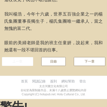
我叫楊浩，今年十六歲，世界五百強企業之一的楊
氏集團董事長獨生子，楊氏集團唯一繼承人，當之
無愧的富二代。
眼前的美婦老師是我的班主任童妍，說起來，我和
她還有一段不堪回首的往事。
上一章
目錄
下一章
首頁
閱讀記錄
簽到
網站幫助
登出
太古河圖文化有限公司
全站皆為限制級作品，未滿十八歲禁止瀏覽網站內容
Copyright (C) hotupub.net. Hotu Cultural Co., Ltd.