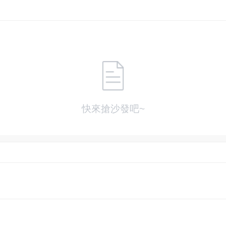
快來搶沙發吧~