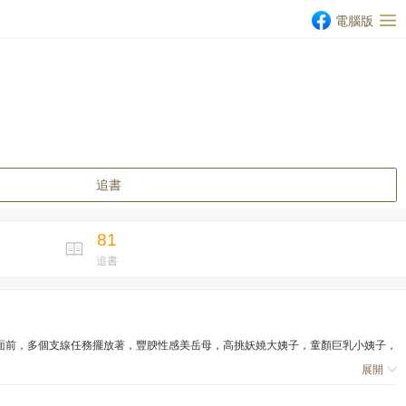
電腦版
追書
81
追書
面前，多個支線任務擺放著，豐腴性感美岳母，高挑妖嬈大姨子，童顏巨乳小姨子，
展開