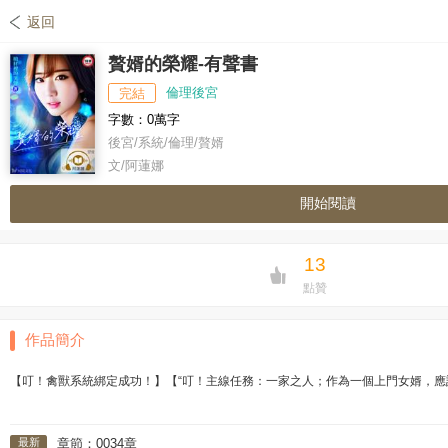
返回
贅婿的榮耀-有聲書
倫理後宮
完結
字數：0萬字
後宮/系統/倫理/贅婿
文/阿蓮娜
開始閱讀
13
點贊
作品簡介
【叮！禽獸系統綁定成功！】【“叮！主線任務：一家之人；作為一個上門女婿，
還有多個隱藏的支線任務看不到。
最新
章節：0034章