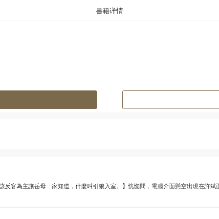
書籍详情
應該反客為主讓岳母一家知道，什麼叫引狼入室。】恍惚間，電腦介面懸空出現在許斌