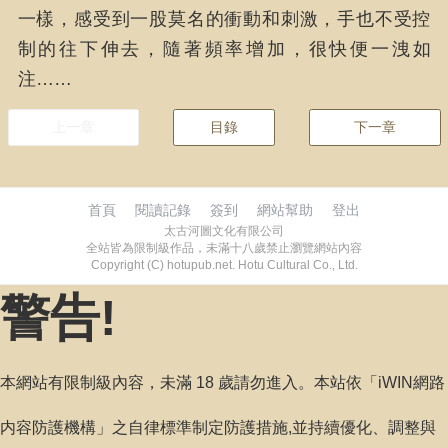
一樣，感受到一股莫名的衝動和刺激，手也不受控
制的往下伸去，隨著頻率增加，很快便一洩如
注……
上一章
目錄
下一章
首頁
閱讀記錄
簽到
網站幫助
登出
太古河圖文化有限公司
全站皆為限制級作品，未滿十八歲禁止瀏覽網站內容
Copyright (C) hotupub.net. Hotu Cultural Co., Ltd.
警告!
本網站有限制級內容，未滿 18 歲請勿進入。本站依「iWIN網路
内容防護機構」之自律標準制定防護措施,並持續優化、調整與