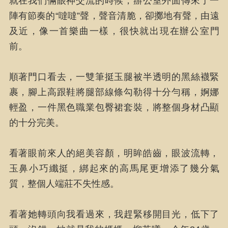
就在我們倆眼神交流的時候，辦公室外面傳來了一
陣有節奏的“噠噠”聲，聲音清脆，卻擲地有聲，由遠
及近，像一首樂曲一樣，很快就出現在辦公室門
前。
順著門口看去，一雙筆挺玉腿被半透明的黑絲襪緊
裹，腳上高跟鞋將腿部線條勾勒得十分勻稱，婀娜
輕盈，一件黑色職業包臀裙套裝，將整個身材凸顯
的十分完美。
看著眼前來人的絕美容顏，明眸皓齒，眼波流轉，
玉鼻小巧纖挺，綁起來的高馬尾更增添了幾分氣
質，整個人端莊不失性感。
看著她轉頭向我看過來，我趕緊移開目光，低下了