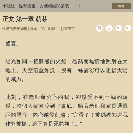
小姐姐，點擊追書，方便繼續閱讀哦！！！
追書
正文 第一章 萌芽
简
A-
A+
性感的美艷媽媽
| 發布：03-16 08:11 | 2375字
盛夏。
陽光如同一把熊熊的火焰，烈熱而無情地照射在大
地上。天空湛藍如洗，沒有一絲雲彩可以阻擋太陽
的威力。
此刻，在老師辦公室的我，卻感受不到一絲的溫
暖，整個人從頭涼到了腳底。聽著老師和家長通電
話的聲音，內心越發煎熬：“完蛋了！被媽媽知道我
作弊被抓，這下算是死翹翹了。”