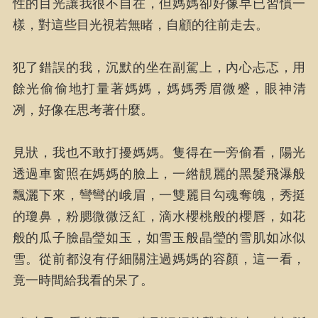
性的目光讓我很不自在，但媽媽卻好像早已習慣一
樣，對這些目光視若無睹，自顧的往前走去。
犯了錯誤的我，沉默的坐在副駕上，內心忐忑，用
餘光偷偷地打量著媽媽，媽媽秀眉微蹙，眼神清
冽，好像在思考著什麼。
見狀，我也不敢打擾媽媽。隻得在一旁偷看，陽光
透過車窗照在媽媽的臉上，一綹靚麗的黑髮飛瀑般
飄灑下來，彎彎的峨眉，一雙麗目勾魂奪魄，秀挺
的瓊鼻，粉腮微微泛紅，滴水櫻桃般的櫻唇，如花
般的瓜子臉晶瑩如玉，如雪玉般晶瑩的雪肌如冰似
雪。從前都沒有仔細關注過媽媽的容顏，這一看，
竟一時間給我看的呆了。