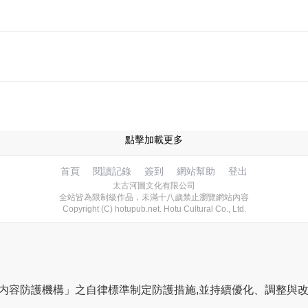
點擊加載更多
首頁
閱讀記錄
簽到
網站幫助
登出
太古河圖文化有限公司
全站皆為限制級作品，未滿十八歲禁止瀏覽網站內容
Copyright (C) hotupub.net. Hotu Cultural Co., Ltd.
網路内容防護機構」之自律標準制定防護措施,並持續優化、調整與