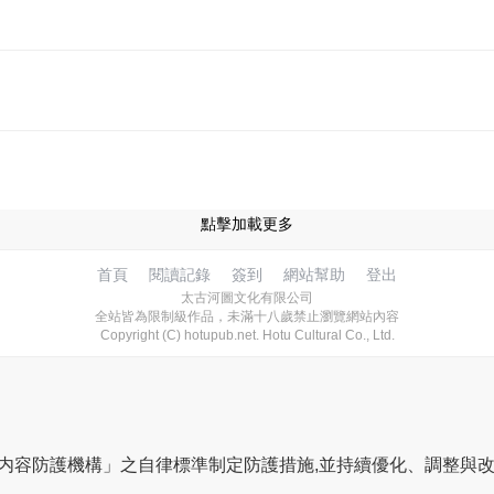
點擊加載更多
首頁
閱讀記錄
簽到
網站幫助
登出
太古河圖文化有限公司
全站皆為限制級作品，未滿十八歲禁止瀏覽網站內容
Copyright (C) hotupub.net. Hotu Cultural Co., Ltd.
網路内容防護機構」之自律標準制定防護措施,並持續優化、調整與